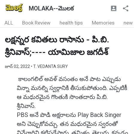
MOLAKA--మొలక
ALL
Book Review
health tips
Memories
new
లక్షన్నర కవితలు రాసాను - పి.బి.
శ్రీనివాస్;---- యామిజాల జగదీశ్
జూన్ 02, 2022
• T. VEDANTA SURY
కాలంగలిల్ అవళ్ వసంతం అనే పాట ఎప్పుడు
విన్నా మనల్ని స్వర్గానికి తీసుకుపోతుంది. ఎప్పటికీ
ఆ మధురమైన గొంతుకి సొంతదారు పి.బి.
శ్రీనివాస్.
PBS అనే పొడి అక్షరాలను Play Back Singer
అని చెప్పుకోవచ్చు. తన మధురమైన స్వరంతో
వినేవారిని కట్టిపడేస్తారు. తమిళం, తెలుగు, కన్నడం,