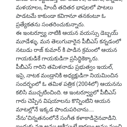
మళయాలం, హిందీ తదితర భాషలలో పాటలు
పాడటమే కాకుండా కవిగానూ తనకంటూ ఓ
ప్రత్యేకతను సంతరించుకున్నారు.
ఈ ఇంటర్వ్యూ నాటికి ఆయన వయస్సు డెబ్బయ్
మూడేళ్ళు. మన తెలుగువారైన పీబీఎస్ కన్నడంలో
నటుడు రాజ్ కుమార్ కి పాడిన క్రమంలో ఆయన
గాయకుడికే గాయకుడిగా ప్రసిద్ధికెక్కారు.
పీబీఎస్ గారిని తమిళనాడు ప్రభుత్వం ఇయల్,
ఇసై, నాటక మండ్రానికి అధ్యక్షుడిగా నియమించిన
సందర్భంలో ఓ తమిళ పత్రిక (2004లో) ఆయనను
కలిసి ముచ్చటించింది. ఆ ఇంటర్వ్యూలో పీబీఎస్
గారు చెప్పిన విషయాలను కొన్నింటిని ఆయన
మాటల్లోనే ఇక్కడ పొందుపరిచాను.....
నేను"చిన్నతనంలోనే సంగీత కళాకాడినైనవాడిని.
ఇందుకు మా అమ్మ ఆశీస్సులే కారణం.అమ్మ మంచి