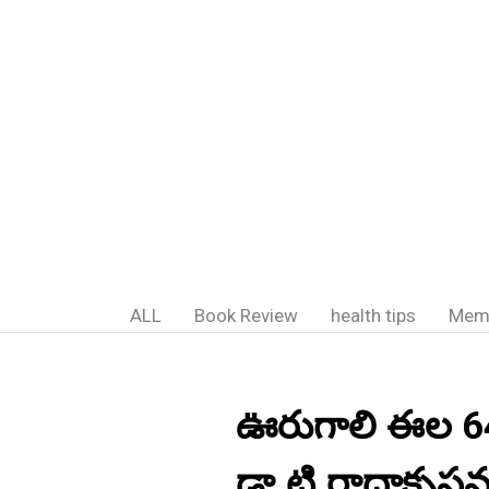
ALL
Book Review
health tips
Mem
ఊరుగాలి ఈల 6
డా.టి.రాధాకృష్ణ