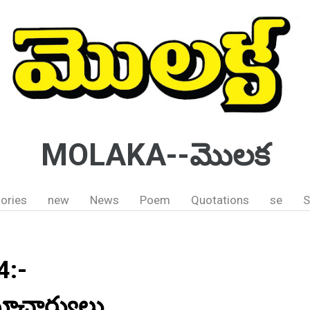
MOLAKA--మొలక
ories
new
News
Poem
Quotations
se
S
4:-
మాచార్యులు