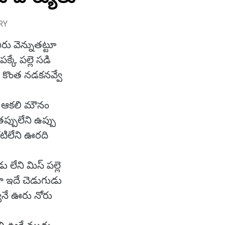
RY
ఊరు వెన్నుతట్టూ
క్కే పల్లె సడి
కొంత నడకనవ్వే
ో ఆకలి మౌనం
ప్పులేని ఉప్పు
టిలేని ఊరది
ు లేని మిస్ పల్లె
ా ఇదే చెడుగుడు
్వనే ఊరు నోరు