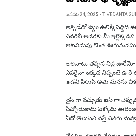
జనవరి 24, 2025
• T. VEDANTA SU
అక్కడేదో శబ్దం ఉలిక్కిపడ్డది 
ఎవరినీ అడగకు మీ ఇల్లెక్కడని ప
ఆటవిడుపు కొంత ఊరుమనసు 
అలవాటు తప్పిన నిద్ర ఊరేమ
ఎవరైనా ఇక్కడ నిప్పంటే ఊరే త
అడవి పిలుపే ఆమె మనసు చీక
నైస్ గా వచ్చుడు ఐస్ గా చెప్పుడ
పిచ్చోడుకాదు పక్కోడు ఊరంత
ఏదో తెలుసని వస్తే ఎవరు నువ