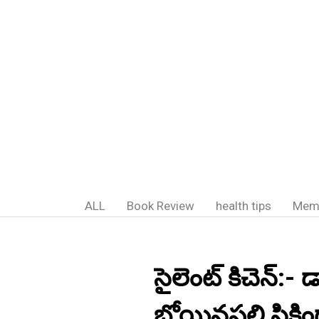
ALL
Book Review
health tips
Mem
సైలెంట్ కిచెన్:- 
బోయినపల్లి,సికింద