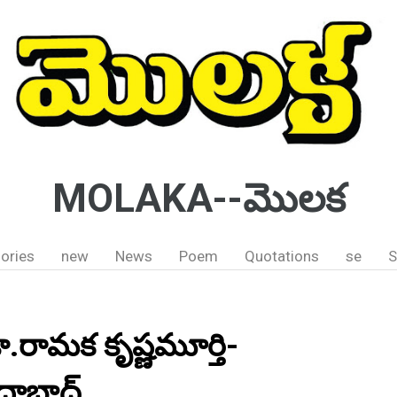
MOLAKA--మొలక
ories
new
News
Poem
Quotations
se
S
డా.రామక కృష్ణమూర్తి-
్రాబాద్.