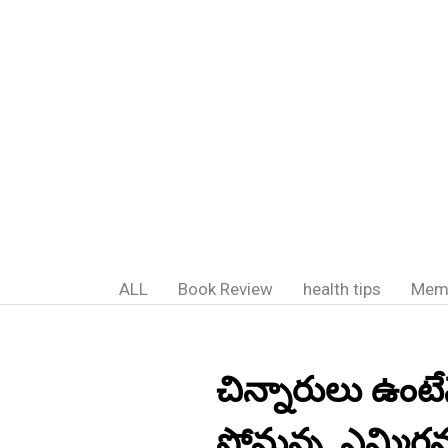
ALL
Book Review
health tips
Mem
చిన్నారులు ఉంటే
సోమన్న, ఎమ్మిగ