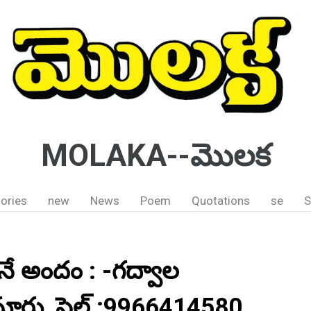
MOLAKA--మొలక
ories
new
News
Poem
Quotations
se
S
నే అందం : -గద్వాల
నూరు, సెల్ :9966414580