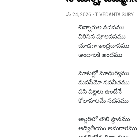
మే 24, 2026
• T. VEDANTA SURY
చిన్నారుల వదనము
విరిసిన పూలవనము
చూడగా ఇంద్రచాపము
అందాలకే అందము
మాటల్లో మాధుర్యము
మనసేమో నవనీతము
పసి పిల్లలు ఉంటేనే
కోలాహలమే సదనము
అల్లరిలో తొలి స్థానము
అద్వితీయం అనురాగమ