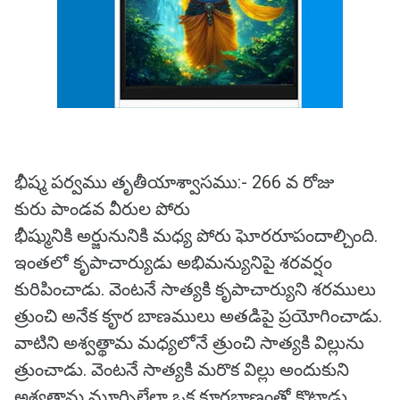
భీష్మ పర్వము తృతీయాశ్వాసము:- 266 వ రోజు
కురు పాండవ వీరుల పోరు
భీష్మునికి అర్జునునికి మధ్య పోరు ఘోరరూపందాల్చింది.
ఇంతలో కృపాచార్యుడు అభిమన్యునిపై శరవర్షం
కురిపించాడు. వెంటనే సాత్యకి కృపాచార్యుని శరములు
త్రుంచి అనేక కౄర బాణములు అతడిపై ప్రయోగించాడు.
వాటిని అశ్వత్థామ మధ్యలోనే త్రుంచి సాత్యకి విల్లును
త్రుంచాడు. వెంటనే సాత్యకి మరొక విల్లు అందుకుని
అశ్వత్థామ మూర్చిల్లేలా ఒక క్రూరబాణంతో కొట్టాడు.