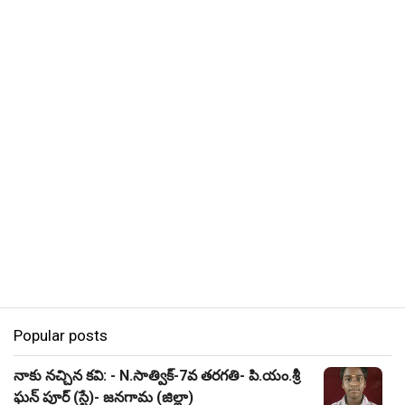
Popular posts
నాకు నచ్చిన కవి: - N.సాత్విక్-7వ తరగతి- పి.యం.శ్రీ
ఘన్ పూర్ (స్టే)- జనగామ (జిల్లా)