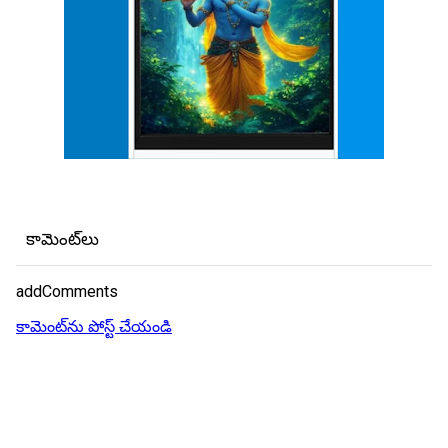
కామెంట్‌లు
addComments
కామెంట్‌ను పోస్ట్ చేయండి