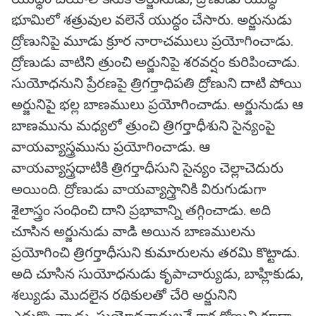
భూమిలో శత్రువుల వలెనే యుద్ధం చేసారు. అర్జునుడు
ద్రోణునిపై మూడు క్రూర నారాచములు ప్రయోగించాడు.
ద్రోణుడు వాటిని త్రుంచి అర్జునిపై శరవర్షం కురిపించాడు.
సుయోధనుని ప్రేరణపై త్రిగర్తాధిపతి ద్రోణుని దాటి పోయి
అర్జునిపై భల్ల బాణములు ప్రయోగించాడు. అర్జునుడు ఆ
బాణమును మధ్యలో త్రుంచి త్రిగర్తాధీశుని సైన్యంపై
వాయవ్యాస్త్రమును ప్రయోగించాడు. ఆ
వాయవ్యాస్త్రధాటికి త్రిగర్తాధీసుని సైన్యం చెల్లాచెదురు
అయింది. ద్రోణుడు వాయవ్యాస్త్రానికి విరుగుడుగా
శైలాస్త్రం సంధించి దాని ప్రభావాన్ని తగ్గించాడు. అది
చూసిన అర్జునుడు వాడి అయిన బాణములను
ప్రయోగించి త్రిగర్తాధీసుని కుమారులను తరమి కొట్టాడు.
అది చూసిన సుయోధనుడు కృపాచార్యుడు, బాహ్లికుడు,
శల్యుడు మొదలైన రథికులతో చేరి అర్జునిని