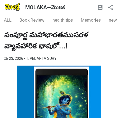
MOLAKA--మొలక
ALL
Book Review
health tips
Memories
new
సంపూర్ణ మహాభారతముసరళ
వ్యావహారిక భాషలో...!
మే 23, 2026
• T. VEDANTA SURY