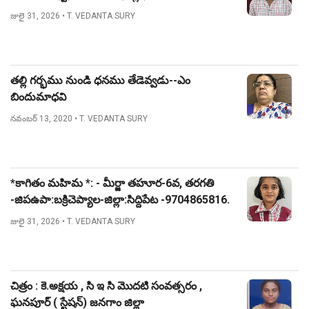
జులై 31, 2026
• T. VEDANTA SURY
తల్లి గర్భము నుండి ధనము తేడెవ్వడు--ఎం
బిందుమాధవి
నవంబర్ 13, 2020
• T. VEDANTA SURY
*కాగితం మహిమ *: - మీర్జా తహూర-6వ, తరగతి
-జిపఉపా:బక్రిచెప్యాల-జిల్లా:సిద్దిపేట -9704865816.
జులై 31, 2026
• T. VEDANTA SURY
చిత్రం : కె.అక్షయ , సి ఇ సి మొదటి సంవత్సరం ,
ఘనపూర్ ( స్టేషన్) జనగాం జిల్లా