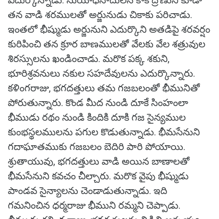
ఎదుర్కొన్నాడు. సుయోధనాదులనే కాక ద్రోణుని కూడా
తన వాడి శరములతో అర్జునుడు చికాకు పరిచాడు.
ఇంతలో భీష్ముడు అర్జునుని ఎదుర్కొని అతడిపై శరవర్షం
కురిపించి తన క్రూర బాణములతో వేలకు వేల శత్రువుల
శిరస్సులను ఖండించాడు. మరొక పక్క శకుని,
భూరిశ్రవనులు నకుల సహదేవులను ఎదుర్కొన్నారు.
కళింగరాజు, భగదత్తులు తమ గజబలంతో భీమునితో
పోరుతున్నారు. కొండ మీద నుండి దూకే సింహంలా
భీముడు రథం నుండి కిందికి దూకి గజ సైన్యముల
కుంభస్థలములను పగుల కొడుతున్నాడు. భీమసేనుని
గదాఘాతముకు గజబలం బెదిరి పారి పోయాయి.
శ్రుతాయువు, భగదత్తులు వాడి అయిన బాణాలతో
భీమసేనుని కవచం చీల్చారు. మరొక వైపు భీష్ముడు
పాండవ సైన్యాలను చెండాడుతున్నాడు. ఇది
గమనించిన ధర్మరాజు భీముని రమ్మని చెప్పాడు.