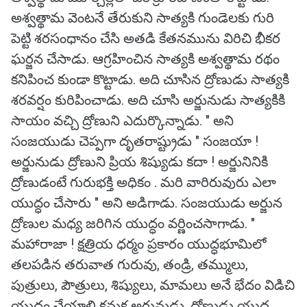
అశ్వత్థామ వెంటనే తేరుకుని సాత్యకి గుండెలకు గురి
పెట్టి శరసంధానం చేసి అతడి కేతనమును విరిచి భీకర
ఘర్జన చేసాడు. ఆగ్రహించిన సాత్యకి అశ్వత్థామ రథం
కనిపించ కుండా కొట్టాడు. అది చూసిన ద్రోణుడు సాత్యకి
శరవర్షం కురిపించాడు. అది చూసి అర్జునుడు సాత్యకికి
సాయం వచ్చి ద్రోణుని ఎదుర్కొన్నాడు. " అని
సంజయుడు చెప్పగా దృతరాష్ట్రుడు " సంజయా !
అర్జునుడు ద్రోణుని ప్రియ శిష్యుడు కదా ! అర్జునినికి
ద్రోణుడంటే గురుభక్తి అధికం . మరి వారిరువురు ఎలా
యుద్ధం చేసారు " అని అడిగాడు. సంజయుడు అర్జున
ద్రోణుల మధ్య జరిగిన యుద్ధం వర్ణించసాగాడు. "
మహారాజా ! క్షత్రియ ధర్మం ప్రకారం యుద్ధభూమిలో
తలపడిన తరువాత గురువు, తండ్రి, తమ్ములు,
పుత్రులు, పౌత్రులు, శిష్యులు, మామలు అనే భేదం విడిచి
యుద్ధం చేయాలి కనుక అర్జునుడు, ద్రోణుడు యుద్ధ