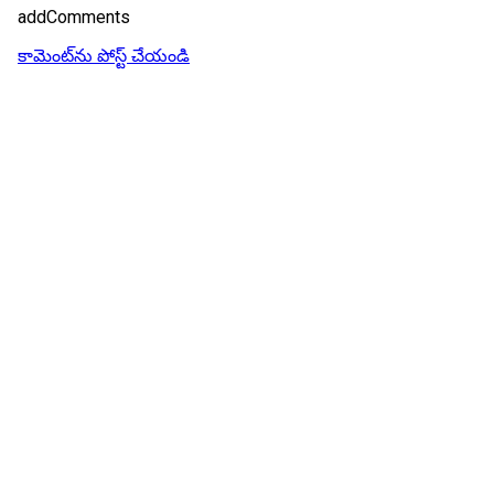
addComments
కామెంట్‌ను పోస్ట్ చేయండి