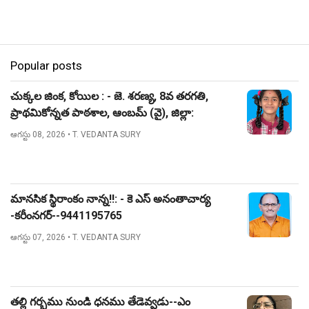
Popular posts
చుక్కల జింక, కోయిల : - జె. శరణ్య, 8వ తరగతి,
ప్రాథమికోన్నత పాఠశాల, ఆంబమ్ (వై), జిల్లా:
నిజామాబాద్.
ఆగస్టు 08, 2026
• T. VEDANTA SURY
మానసిక స్థిరాంకం నాన్న!!: - కె ఎస్ అనంతాచార్య
-కరీంనగర్--9441195765
ఆగస్టు 07, 2026
• T. VEDANTA SURY
తల్లి గర్భము నుండి ధనము తేడెవ్వడు--ఎం