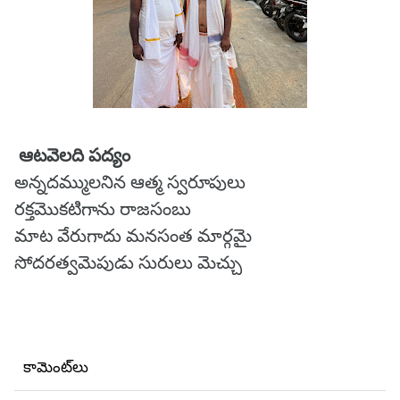
ఆటవెలది పద్యం
అన్నదమ్ములనిన ఆత్మ స్వరూపులు
రక్తమొకటిగాను రాజసంబు
మాట వేరుగాదు మనసంత మార్గమై
సోదరత్వమెపుడు సురులు మెచ్చు
కామెంట్‌లు