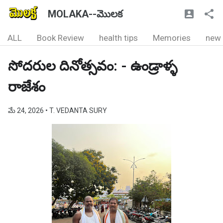
MOLAKA--మొలక
ALL
Book Review
health tips
Memories
new
సోదరుల దినోత్సవం: - ఉండ్రాళ్ళ
రాజేశం
మే 24, 2026
• T. VEDANTA SURY