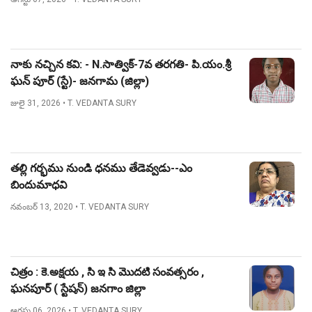
నాకు నచ్చిన కవి: - N.సాత్విక్-7వ తరగతి- పి.యం.శ్రీ
ఘన్ పూర్ (స్టే)- జనగామ (జిల్లా)
జులై 31, 2026
• T. VEDANTA SURY
తల్లి గర్భము నుండి ధనము తేడెవ్వడు--ఎం
బిందుమాధవి
నవంబర్ 13, 2020
• T. VEDANTA SURY
చిత్రం : కె.అక్షయ , సి ఇ సి మొదటి సంవత్సరం ,
ఘనపూర్ ( స్టేషన్) జనగాం జిల్లా
ఆగస్టు 06, 2026
• T. VEDANTA SURY