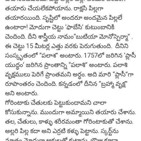
తయారు చేయలేకపోయాను. రాక్షసి పిల్లగా
తయారయింది. సృష్టిలో అందరూ అందమైన పిల్లలే
ఉంటారా! మోదుగా చెట్టు ‘ఫాబేసి’ కుటుంబానికి
చెందింది. దీని శాస్త్రీయ నామం‘‘బుటియా మోనోస్పెర్మా’’ .
ఈ చెట్టు 15 మీటర్ల ఎత్తు వరకు పెరుగుతుంది. దీనిని
సంస్కృతంలో ‘‘పలాశ’’ అంటారు. 1757లో జరిగిన ‘ప్లాసీ
యుద్ధం’ జరిగిన ప్రాంతాన్ని ‘‘పలాశి’’ అంటారు. పలాశి
వృక్షములు పెరిగే ప్రాంతమని అర్ధం. అది మారి ‘‘ప్లాసీ’’గా
రూపాంతరం చెందింది. కన్నడంలో దీనిన ‘‘బ్రహ్మా వృక్ష’’
అని అంటారు.
గోరింటాకు చేతులకు పెట్టుకుందామని చాలా
కోసుకున్నాను. ముందుగా అమ్మాయిని తయారు చేశాను.
తల, చేతులు, కాళ్ళు శరీరమంతా గోరింటాకుతో చేశాను.
అల్లరి పిల్ల కదా అని ఎర్రటి కళ్ళు పెట్టాను. స్కర్ట్‌ను
మాత్రం మోదుగా ఆకులతో కుట్టాను. బ్లౌజు కూడా