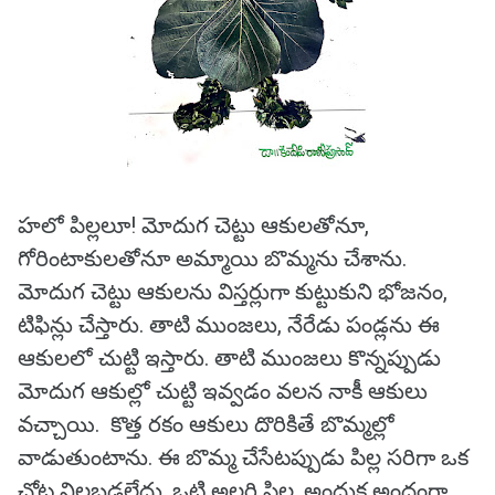
హలో పిల్లలూ! మోదుగ చెట్టు ఆకులతోనూ,
గోరింటాకులతోనూ అమ్మాయి బొమ్మను చేశాను.
మోదుగ చెట్టు ఆకులను విస్తర్లుగా కుట్టుకుని భోజనం,
టిఫిన్లు చేస్తారు. తాటి ముంజలు, నేరేడు పండ్లను ఈ
ఆకులలో చుట్టి ఇస్తారు. తాటి ముంజలు కొన్నప్పుడు
మోదుగ ఆకుల్లో చుట్టి ఇవ్వడం వలన నాకీ ఆకులు
వచ్చాయి. కొత్త రకం ఆకులు దొరికితే బొమ్మల్లో
వాడుతుంటాను. ఈ బొమ్మ చేసేటప్పుడు పిల్ల సరిగా ఒక
చోట నిలబడలేదు. ఒట్టి అల్లరి పిల్ల. అందుక అందంగా