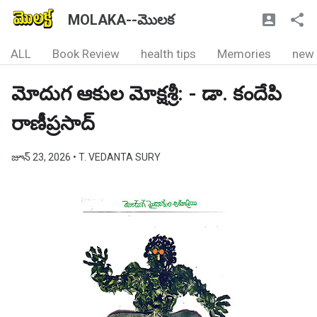
MOLAKA--మొలక
ALL
Book Review
health tips
Memories
new
మోదుగ ఆకుల మోక్షశ్రీ: - డా. కందేపి
రాణీప్రసాద్
జూన్ 23, 2026
• T. VEDANTA SURY