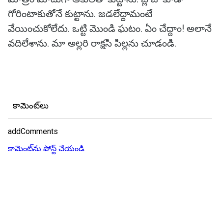
గోరింటాకుతోనే కుట్టాను. జడలేద్దామంటే
వేయించుకోలేదు. ఒట్టి మొండి ఘటం. ఏం చేద్దాం! అలానే
వదిలేశాను. మా అల్లరి రాక్షసి పిల్లను చూడండి.
కామెంట్‌లు
addComments
కామెంట్‌ను పోస్ట్ చేయండి