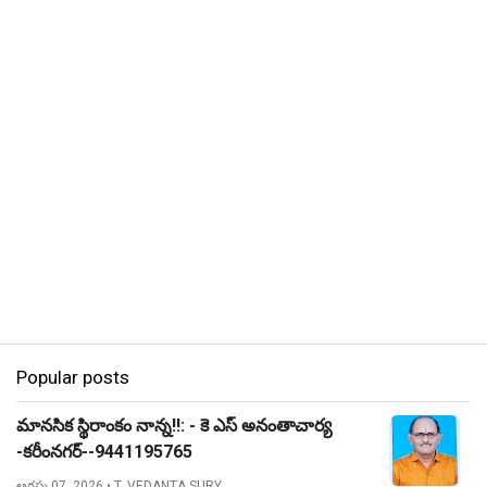
Popular posts
మానసిక స్థిరాంకం నాన్న!!: - కె ఎస్ అనంతాచార్య
-కరీంనగర్--9441195765
ఆగస్టు 07, 2026
• T. VEDANTA SURY