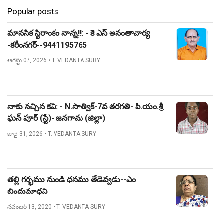
Popular posts
మానసిక స్థిరాంకం నాన్న!!: - కె ఎస్ అనంతాచార్య
-కరీంనగర్--9441195765
ఆగస్టు 07, 2026
• T. VEDANTA SURY
నాకు నచ్చిన కవి: - N.సాత్విక్-7వ తరగతి- పి.యం.శ్రీ
ఘన్ పూర్ (స్టే)- జనగామ (జిల్లా)
జులై 31, 2026
• T. VEDANTA SURY
తల్లి గర్భము నుండి ధనము తేడెవ్వడు--ఎం
బిందుమాధవి
నవంబర్ 13, 2020
• T. VEDANTA SURY