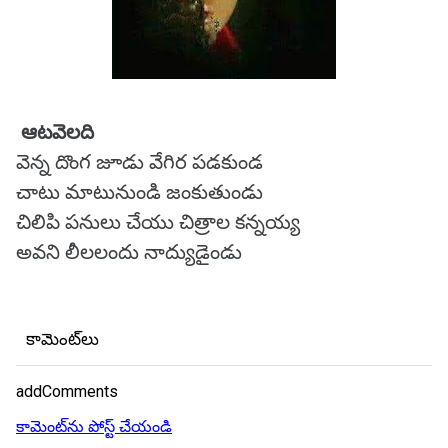
ఆటవెలది
వెన్న దొంగ జూడు వేగిర పడకుండ
చాటు మాటునుండి జంకుతుండు
చిలిపి పనులు చేయు చిత్రాల కన్నయ్య
అవని లీలలందు నాద్యుడైండు
కామెంట్‌లు
addComments
కామెంట్‌ను పోస్ట్ చేయండి