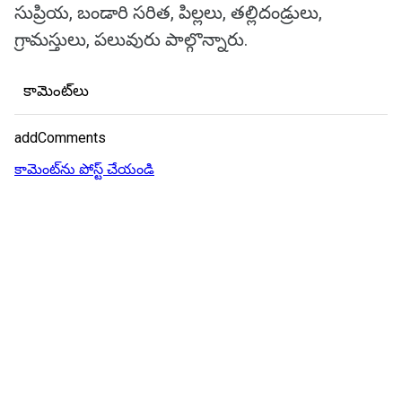
సుప్రియ, బండారి సరిత, పిల్లలు, తల్లిదండ్రులు,
గ్రామస్తులు, పలువురు పాల్గొన్నారు.
కామెంట్‌లు
addComments
కామెంట్‌ను పోస్ట్ చేయండి