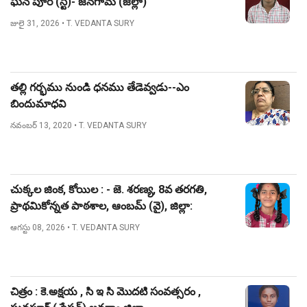
ఘన్ పూర్ (స్టే)- జనగామ (జిల్లా)
జులై 31, 2026
• T. VEDANTA SURY
తల్లి గర్భము నుండి ధనము తేడెవ్వడు--ఎం
బిందుమాధవి
నవంబర్ 13, 2020
• T. VEDANTA SURY
చుక్కల జింక, కోయిల : - జె. శరణ్య, 8వ తరగతి,
ప్రాథమికోన్నత పాఠశాల, ఆంబమ్ (వై), జిల్లా:
నిజామాబాద్.
ఆగస్టు 08, 2026
• T. VEDANTA SURY
చిత్రం : కె.అక్షయ , సి ఇ సి మొదటి సంవత్సరం ,