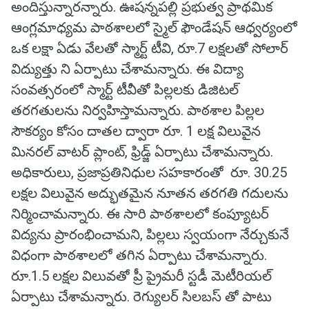
అందిస్తున్నారన్నారు. ఊషన్నపల్లి ప్రభుత్వ ప్రాథమిక
ఆంగ్లమాధ్యమ పాఠశాలలో స్మైల్ ఫౌండేషన్ ఆధ్వర్యంలో
ఒక లక్షా ఏడు వేలతో స్మార్ట్ టీవి, రూ.7 లక్షలతో సోలార్
విద్యుత్తు ని ఏర్పాటు చేశామన్నారు. ఈ విద్యా
సంవత్సరంలో స్మార్ట్ టీవీతో పిల్లలకు డిజిటల్
తరగతులను నిర్వహిస్తామన్నారు. పాఠశాల పిల్లల
సౌకర్యం కోసం దాతల ద్వారా రూ. 1 లక్ష విలువైన
మినరల్ వాటర్ ప్లాంట్, ఫ్రిడ్జ్ ఏర్పాటు చేశామన్నారు.
అధికారులు, ప్రజాప్రతినిధుల సహకారంతో రూ. 30.25
లక్షల విలువైన అద్భుతమైన నూతన తరగతి గదులను
నిర్మించామన్నారు. ఈ సారి పాఠశాలలో కంప్యూటర్
విద్యను ప్రారంభించామని, పిల్లలు స్వయంగా నేర్చుకునే
విధంగా పాఠశాలలో తగిన ఏర్పాటు చేశామన్నారు.
రూ.1.5 లక్షల విలువతో ప్రీ ప్రైమరీ స్టడీ మెటీరియల్
ఏర్పాటు చేశామన్నారు. రెగ్యులర్ సిలబస్ తో పాటు