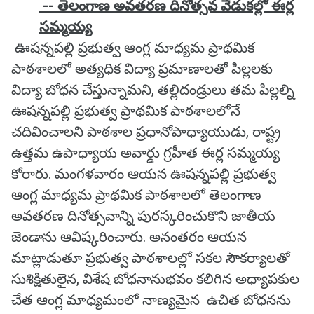
-- తెలంగాణ అవతరణ దినోత్సవ వేడుకల్లో ఈర్ల
సమ్మయ్య
ఊషన్నపల్లి ప్రభుత్వ ఆంగ్ల మాధ్యమ ప్రాథమిక
పాఠశాలలో అత్యధిక విద్యా ప్రమాణాలతో పిల్లలకు
విద్యా బోధన చేస్తున్నామని, తల్లిదండ్రులు తమ పిల్లల్ని
ఊషన్నపల్లి ప్రభుత్వ ప్రాథమిక పాఠశాలలోనే
చదివించాలని పాఠశాల ప్రధానోపాధ్యాయుడు, రాష్ట్ర
ఉత్తమ ఉపాధ్యాయ అవార్డు గ్రహీత ఈర్ల సమ్మయ్య
కోరారు. మంగళవారం ఆయన ఊషన్నపల్లి ప్రభుత్వ
ఆంగ్ల మాధ్యమ ప్రాథమిక పాఠశాలలో తెలంగాణ
అవతరణ దినోత్సవాన్ని పురస్కరించుకొని జాతీయ
జెండాను ఆవిష్కరించారు. అనంతరం ఆయన
మాట్లాడుతూ ప్రభుత్వ పాఠశాలల్లో సకల సౌకర్యాలతో
సుశిక్షితులైన, విశేష బోధనానుభవం కలిగిన అధ్యాపకుల
చేత ఆంగ్ల మాధ్యమంలో నాణ్యమైన ఉచిత బోధనను