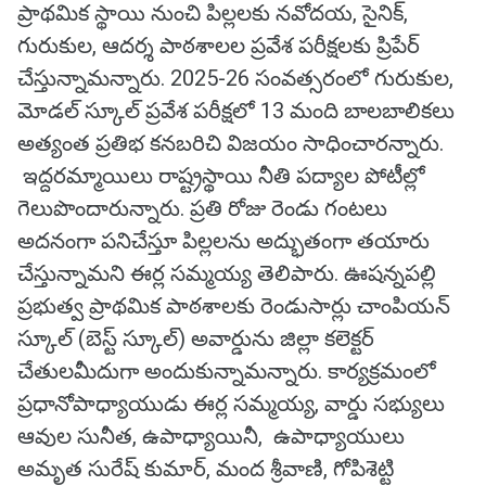
ప్రాథమిక స్థాయి నుంచి పిల్లలకు నవోదయ, సైనిక్,
గురుకుల, ఆదర్శ పాఠశాలల ప్రవేశ పరీక్షలకు ప్రిపేర్
చేస్తున్నామన్నారు. 2025-26 సంవత్సరంలో గురుకుల,
మోడల్ స్కూల్ ప్రవేశ పరీక్షలో 13 మంది బాలబాలికలు
అత్యంత ప్రతిభ కనబరిచి విజయం సాధించారన్నారు.
ఇద్దరమ్మాయిలు రాష్ట్రస్థాయి నీతి పద్యాల పోటీల్లో
గెలుపొందారున్నారు. ప్రతి రోజు రెండు గంటలు
అదనంగా పనిచేస్తూ పిల్లలను అద్భుతంగా తయారు
చేస్తున్నామని ఈర్ల సమ్మయ్య తెలిపారు. ఊషన్నపల్లి
ప్రభుత్వ ప్రాథమిక పాఠశాలకు రెండుసార్లు చాంపియన్
స్కూల్ (బెస్ట్ స్కూల్) అవార్డును జిల్లా కలెక్టర్
చేతులమీదుగా అందుకున్నామన్నారు. కార్యక్రమంలో
ప్రధానోపాధ్యాయుడు ఈర్ల సమ్మయ్య, వార్డు సభ్యులు
ఆవుల సునీత, ఉపాధ్యాయినీ, ఉపాధ్యాయులు
అమృత సురేష్ కుమార్, మంద శ్రీవాణి, గోపిశెట్టి