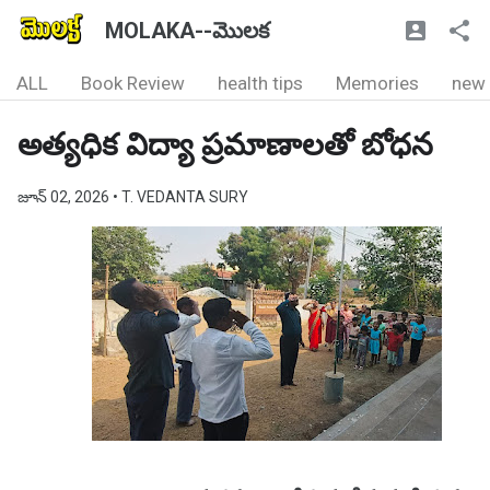
MOLAKA--మొలక
ALL
Book Review
health tips
Memories
new
అత్యధిక విద్యా ప్రమాణాలతో బోధన
జూన్ 02, 2026
• T. VEDANTA SURY