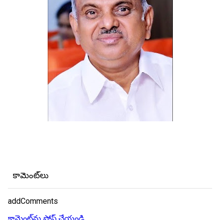
కామెంట్‌లు
addComments
కామెంట్‌ను పోస్ట్ చేయండి