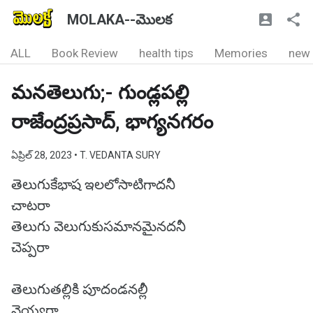
MOLAKA--మొలక
ALL
Book Review
health tips
Memories
new
మనతెలుగు;- గుండ్లపల్లి
రాజేంద్రప్రసాద్, భాగ్యనగరం
ఏప్రిల్ 28, 2023
• T. VEDANTA SURY
తెలుగుకేభాష ఇలలోసాటిగాదనీ
చాటరా
తెలుగు వెలుగుకుసమానమైనదనీ
చెప్పరా
తెలుగుతల్లికి పూదండనల్లీ
వెయ్యరా