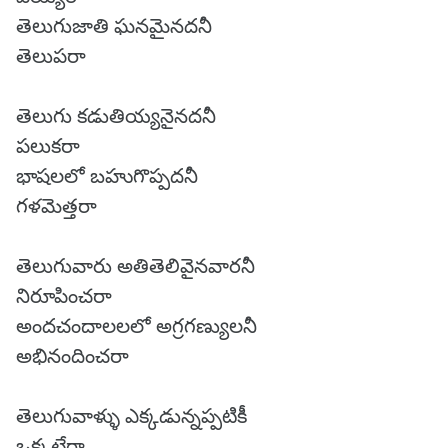
తెలుగుజాతి ఘనమైనదనీ
తెలుపరా
తెలుగు కడుతియ్యనైనదనీ
పలుకరా
భాషలలో బహుగొప్పదనీ
గళమెత్తరా
తెలుగువారు అతితెలివైనవారనీ
నిరూపించరా
అందచందాలలలో అగ్రగణ్యులనీ
అభినందించరా
తెలుగువాళ్ళు ఎక్కడున్నప్పటికీ
ఒక్కటేరా