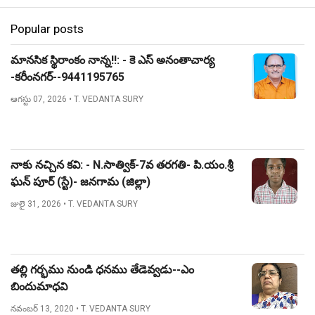
Popular posts
మానసిక స్థిరాంకం నాన్న!!: - కె ఎస్ అనంతాచార్య
-కరీంనగర్--9441195765
ఆగస్టు 07, 2026
• T. VEDANTA SURY
నాకు నచ్చిన కవి: - N.సాత్విక్-7వ తరగతి- పి.యం.శ్రీ
ఘన్ పూర్ (స్టే)- జనగామ (జిల్లా)
జులై 31, 2026
• T. VEDANTA SURY
తల్లి గర్భము నుండి ధనము తేడెవ్వడు--ఎం
బిందుమాధవి
నవంబర్ 13, 2020
• T. VEDANTA SURY