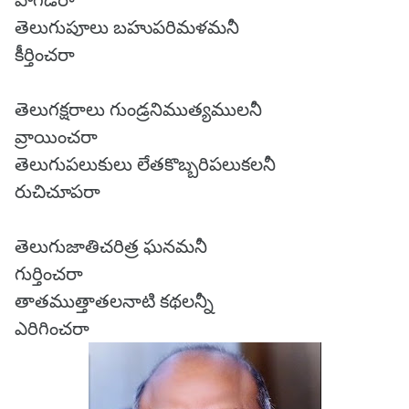
పొగడరా
తెలుగుపూలు బహుపరిమళమనీ
కీర్తించరా
తెలుగక్షరాలు గుండ్రనిముత్యములనీ
వ్రాయించరా
తెలుగుపలుకులు లేతకొబ్బరిపలుకలనీ
రుచిచూపరా
తెలుగుజాతిచరిత్ర ఘనమనీ
గుర్తించరా
తాతముత్తాతలనాటి కథలన్నీ
ఎరిగించరా