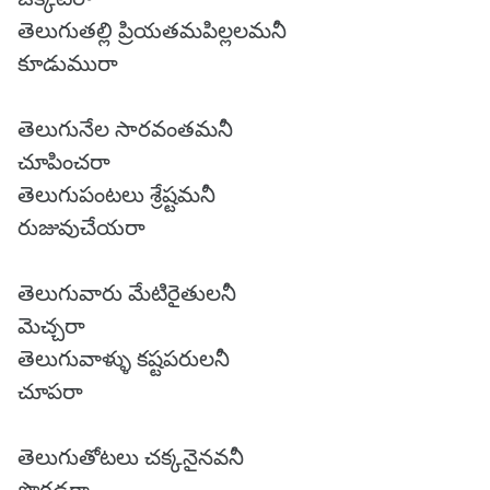
తెలుగుతల్లి ప్రియతమపిల్లలమనీ
కూడుమురా
తెలుగునేల సారవంతమనీ
చూపించరా
తెలుగుపంటలు శ్రేష్టమనీ
రుజువుచేయరా
తెలుగువారు మేటిరైతులనీ
మెచ్చరా
తెలుగువాళ్ళు కష్టపరులనీ
చూపరా
తెలుగుతోటలు చక్కనైనవనీ