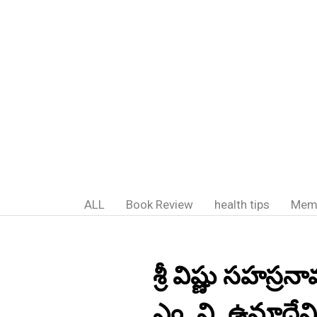
ALL
Book Review
health tips
Mem
శ్రీ విష్ణు సహస
ఎం. వి. ఉమాదేవి