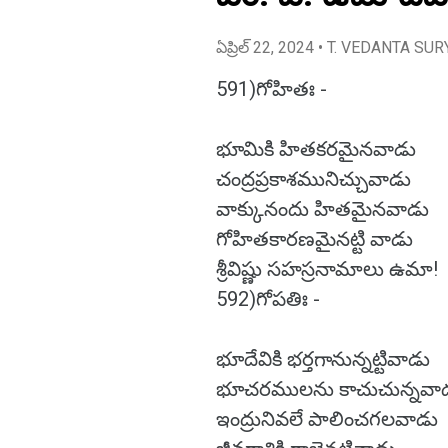
ఏప్రిల్ 22, 2024
• T. VEDANTA SUR
591)గోహితః -
భూమికి హితకరమైనవాడు
చంద్రప్రకాశమునిచ్చువాడు
వాక్కునందు హితమైనవాడు
గోహితకారణమైనట్టి వాడు
శ్రీవిష్ణు సహస్రనామాలు ఉమా!
592)గోపతిః -
భూదేవికి భర్తగానున్నట్టివాడు
భూచరములను కాచుచున్నవా
ఇంద్రునివలే పాలించగలవాడు