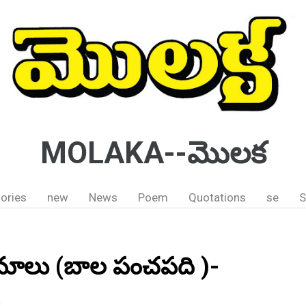
MOLAKA--మొలక
ories
new
News
Poem
Quotations
se
S
్రనామాలు (బాల పంచపది )-