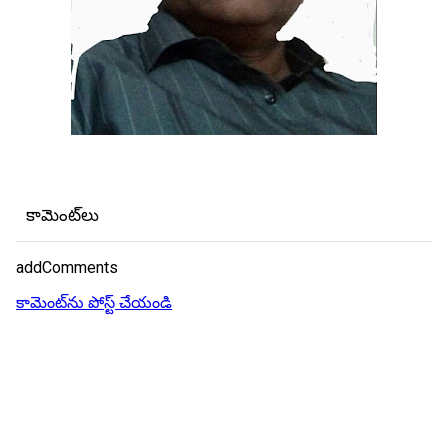
కామెంట్‌లు
addComments
కామెంట్‌ను పోస్ట్ చేయండి