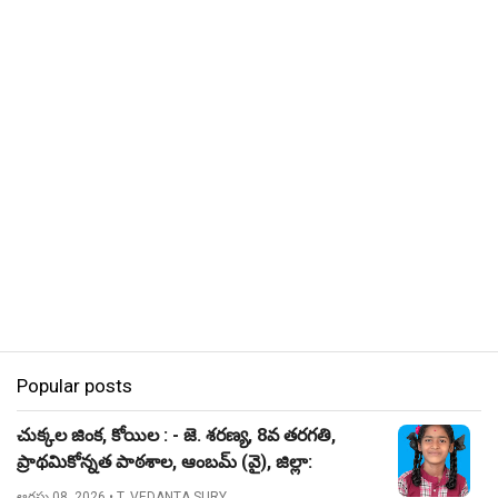
Popular posts
చుక్కల జింక, కోయిల : - జె. శరణ్య, 8వ తరగతి,
ప్రాథమికోన్నత పాఠశాల, ఆంబమ్ (వై), జిల్లా:
నిజామాబాద్.
ఆగస్టు 08, 2026
• T. VEDANTA SURY