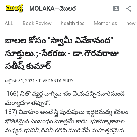
MOLAKA--మొలక
ALL
Book Review
health tips
Memories
new
బాలల కోసం "స్వామీ వివేకానంద"
సూక్తులు.;-సేకరణ:- డా.గౌరవరాజు
సతీష్ కుమార్
అక్టోబర్ 31, 2021
• T. VEDANTA SURY
166) నీతో వ్యర్థ వాగ్వివాదం చేయవచ్చినవారినుండి
మర్యాదగా తప్పుకో.
167) వివాహం అంటే స్త్రీ పురుషులు ఇద్దరిమధ్య కేవలం
భౌతికమైన సంబంధం మాత్రమే కాదు. భూమ్యాకాశాల
మధ్యన భువినీ,దివినీ కలిపి ముడివేసే మహత్తరమైన