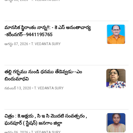
మానసిక స్థిరాంకం నాన్న!!: - కె ఎస్ అనంతాచార్య
-కరీంనగర్--9441195765
ఆగస్టు 07, 2026
• T. VEDANTA SURY
తల్లి గర్భము నుండి ధనము తేడెవ్వడు--ఎం
బిందుమాధవి
నవంబర్ 13, 2020
• T. VEDANTA SURY
చిత్రం : కె.అక్షయ , సి ఇ సి మొదటి సంవత్సరం ,
ఘనపూర్ ( స్టేషన్) జనగాం జిల్లా
ఆగస్టు 06, 2026
• T. VEDANTA SURY