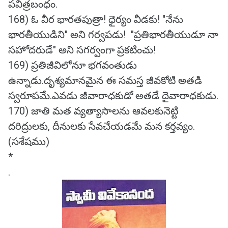
పవిత్రబంధం.
168) ఓ వీర భారతపుత్రా! ధైర్యం వీడకు! "నేను
భారతీయుడిని" అని గర్వపడు! "ప్రతిభారతీయుడూ నా
సహోదరుడే" అని సగర్వంగా ప్రకటించు!
169) ప్రతిజీవిలోనూ భగవంతుడు
ఉన్నాడు.దృశ్యమానమైన ఈ సమస్త జీవకోటి అతడి
స్వరూపమే.ఎవడు జీవారాధకుడో అతడే దైవారాధకుడు.
170) జాతి మత వ్యత్యాసాలను ఆవలకునెట్టి
దరిద్రులకు, దీనులకు సేవచేయడమే మన కర్తవ్యం.
(సశేషము)
*
.