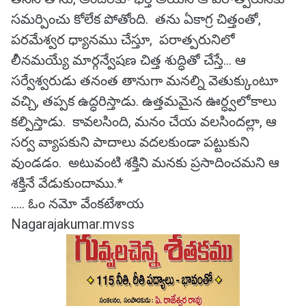
సమర్పించు కోలేక పోతోంది. తను ఏకాగ్ర చిత్తంతో,
పరమేశ్వర ధ్యానము చేస్తూ, పరాత్పరునిలో
లీనమయ్యే మార్గన్వేషణ చిత్త శుద్ధితో చేస్తే... ఆ
సర్వేశ్వరుడు తనంత తానుగా మనల్ని వెతుక్కుంటూ
వచ్చి, తప్పక ఉద్ధరిస్తాడు. ఉత్తమమైన ఊర్ధ్వలోకాలు
కల్పిస్తాడు. కావలసింది, మనం చేయ వలసిందల్లా, ఆ
సర్వ వ్యాపకుని పాదాలు వదలకుండా పట్టుకుని
వుండడం. అటువంటి శక్తిని మనకు ప్రసాదించమని ఆ
శక్తినే వేడుకుందాము.*
..... ఓం నమో వేంకటేశాయ
Nagarajakumar.mvss