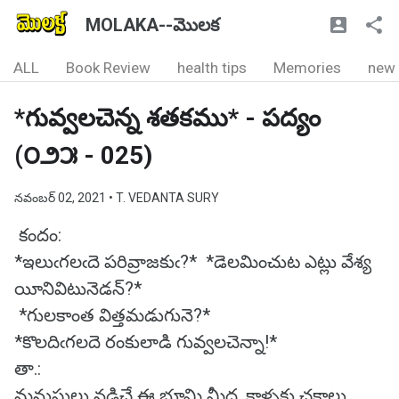
MOLAKA--మొలక
ALL
Book Review
health tips
Memories
new
*గువ్వలచెన్న శతకము* - పద్యం
(౦౨౫ - 025)
నవంబర్ 02, 2021
• T. VEDANTA SURY
కందం:
*ఇలుఁగలఁదె పరివ్రాజకుఁ?* *డెలమించుట ఎట్లు వేశ్య
యీనివిటునెడన్?*
*గులకాంత విత్తమడుగునె?*
*కొలదిఁగలదె రంకులాడి గువ్వలచెన్నా!*
తా.:
మనుషులు నడిచే ఈ భూమి మీద, కాళ్ళకు చక్రాలు