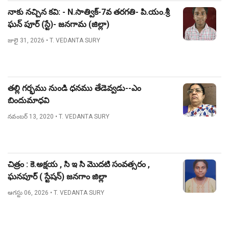
నాకు నచ్చిన కవి: - N.సాత్విక్-7వ తరగతి- పి.యం.శ్రీ
ఘన్ పూర్ (స్టే)- జనగామ (జిల్లా)
జులై 31, 2026
• T. VEDANTA SURY
తల్లి గర్భము నుండి ధనము తేడెవ్వడు--ఎం
బిందుమాధవి
నవంబర్ 13, 2020
• T. VEDANTA SURY
చిత్రం : కె.అక్షయ , సి ఇ సి మొదటి సంవత్సరం ,
ఘనపూర్ ( స్టేషన్) జనగాం జిల్లా
ఆగస్టు 06, 2026
• T. VEDANTA SURY