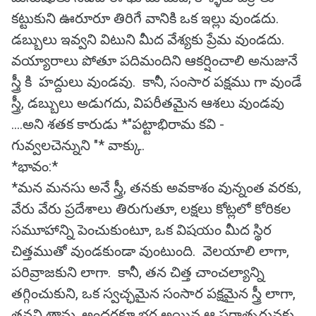
కట్టుకుని ఊరూరూ తిరిగే వానికి ఒక ఇల్లు వుండదు.
డబ్బులు ఇవ్వని విటుని మీద వేశ్యకు ప్రేమ వుండదు.
వయ్యారాలు పోతూ పదిమందిని ఆకర్షించాలి అనుజునే
స్త్రీ కి హద్దులు వుండవు. కానీ, సంసార పక్షము గా వుండే
స్త్రీ, డబ్బులు అడుగదు, విపరీతమైన ఆశలు వుండవు
....అని శతక కారుడు *"పట్టాభిరామ కవి -
గువ్వలచెన్నుని "* వాక్కు.
*భావం:*
*మన మనసు అనే స్త్రీ, తనకు అవకాశం వున్నంత వరకు,
వేరు వేరు ప్రదేశాలు తిరుగుతూ, లక్షలు కోట్లలో కోరికల
సమూహాన్ని పెంచుకుంటూ, ఒక విషయం మీద స్థిర
చిత్తముతో వుండకుండా వుంటుంది. వెలయాలి లాగా,
పరివ్రాజకుని లాగా. కానీ, తన చిత్త చాంచల్యాన్ని
తగ్గించుకుని, ఒక స్వచ్ఛమైన సంసార పక్షమైన స్త్రీ లాగా,
తనని తాను, అందరకూ భర్త అయిన ఆ పరాత్పరునకు