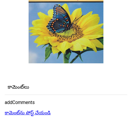
కామెంట్‌లు
addComments
కామెంట్‌ను పోస్ట్ చేయండి