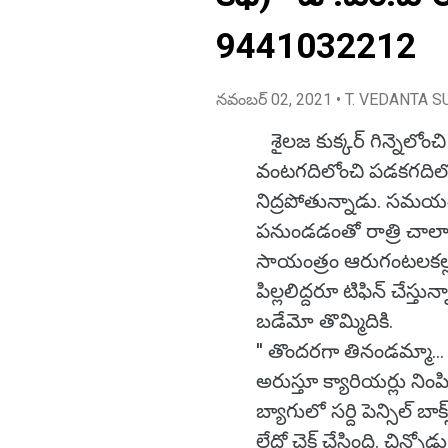
9441032212
నవంబర్ 02, 2021
• T. VEDANTA S
శైలజ కుక్కర్‌ గిన్నెలోంచ
వంటగదిలోంచి పడకగదిలోక
నిద్రపోతున్నాడు. సమయ
పనుండడంతో రాత్రి చా
సాయంత్రం ఆరుగంటలకల్ల
పిల్లలిద్దరూ టిఫిన్‌ చే
బడేమో తొమ్మిదికి.
'' తొందరగా తినండమ్మా.
అరుస్తూ క్యారియర్లు నింపి 
బ్యాగులో సర్ది పెన్సిల్‌ బ
లేదో చెక్‌ చేసింది. చిన్న