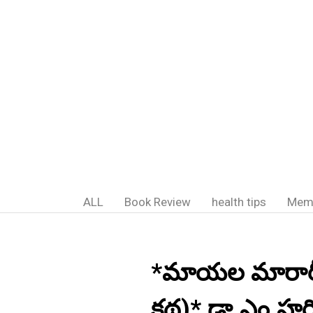
ALL
Book Review
health tips
Mem
*మాయల మారాఠీ (
కథ)* డా.ఎం.హరిక