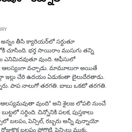
URY
ి అన్నం తీసి క్యారియర్‌లో సర్దుతూ
ి చూసింది. భర్త సాయిరాం ముసుగు తన్ని
ం ఎనిమిదవుతూ వుంది. ఆఫీసులో
లా ఆలస్యంగా వచ్చాడు. మామూలుగా అయితే
ా ఇల్లు చేరి ఉదయం ఏడుకంతా బైలుదేరతాడు.
స్తున్నారు. పాప నాలుగో తరగతి. బాబు ఒకటో తరగతి.
.. ఆలస్యమవుతా వుంది'' అని శైలజ లోపలి నుంచే
బుట్టలో సర్దింది. చిన్నోనికి పలక, పుస్తకాలు
ాక్స్‌లో బలపం, పెన్సిల్‌, రబ్బరు అన్నీ వున్నాయో
ోడు రోజుకొక బలపం పోగొట్టి, పెన్సిలు ముక్క