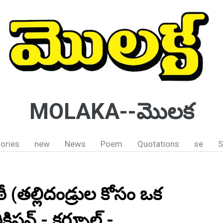
MOLAKA--మొలక
ories
new
News
Poem
Quotations
se
S
తల్లిదండ్రుల కోసం ఒక
ిషన్ - కర్నూల్ -