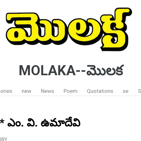
MOLAKA--మొలక
ories
new
News
Poem
Quotations
se
S
ధ;-* ఎం. వి. ఉమాదేవి
URY