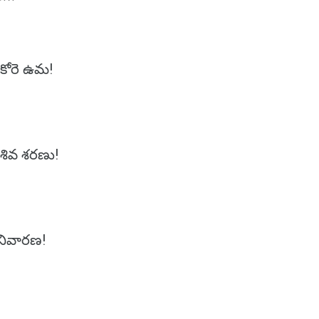
కోరె ఉమ!
శివ శరణు!
నివారణ!