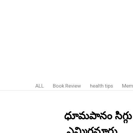
ALL
Book Review
health tips
Mem
ధూమపానం సిగ్గు 
,ఎమ్మిగనూరు