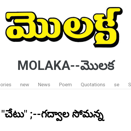
MOLAKA--మొలక
ories
new
News
Poem
Quotations
se
S
"చేటు" ;--గద్వాల సోమన్న