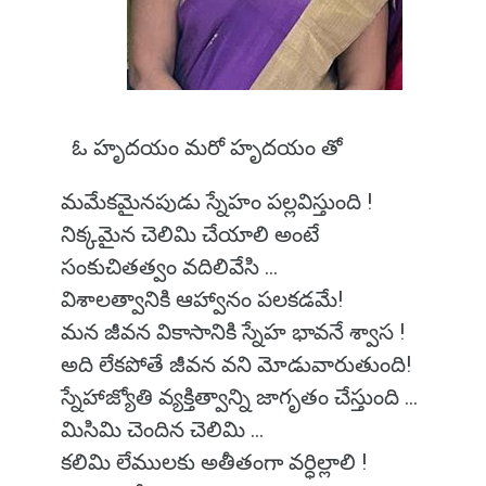
ఓ హృదయం మరో హృదయం తో
మమేకమైనపుడు స్నేహం పల్లవిస్తుంది !
నిక్కమైన చెలిమి చేయాలి అంటే
సంకుచితత్వం వదిలివేసి ...
విశాలత్వానికి ఆహ్వానం పలకడమే!
మన జీవన వికాసానికి స్నేహ భావనే శ్వాస !
అది లేకపోతే జీవన వని మోడువారుతుంది!
స్నేహాజ్యోతి వ్యక్తిత్వాన్ని జాగృతం చేస్తుంది ...
మిసిమి చెందిన చెలిమి ...
కలిమి లేములకు అతీతంగా వర్ధిల్లాలి !