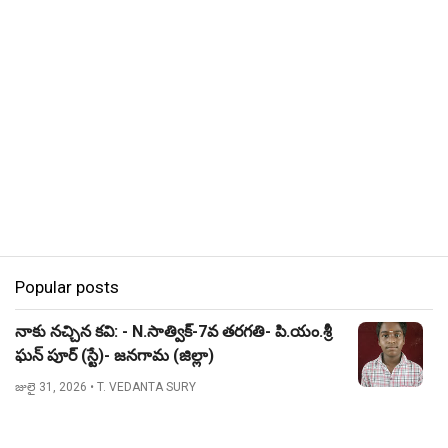
Popular posts
నాకు నచ్చిన కవి: - N.సాత్విక్-7వ తరగతి- పి.యం.శ్రీ
ఘన్ పూర్ (స్టే)- జనగామ (జిల్లా)
జులై 31, 2026
• T. VEDANTA SURY