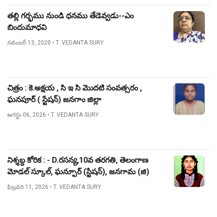
తల్లి గర్భము నుండి ధనము తేడెవ్వడు--ఎం
బిందుమాధవి
నవంబర్ 13, 2020
• T. VEDANTA SURY
చిత్రం : కె.అక్షయ , సి ఇ సి మొదటి సంవత్సరం ,
ఘనపూర్ ( స్టేషన్) జనగాం జిల్లా
ఆగస్టు 06, 2026
• T. VEDANTA SURY
నిశ్శబ్ద కోరిక : - D.రసన్య,10వ తరగతి, తెలంగాణ
మోడల్ స్కూల్, ఘన్పూర్ (స్టేషన్), జనగామ (జి)
ఫిబ్రవరి 11, 2026
• T. VEDANTA SURY