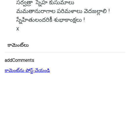
సర్వత్రా స్నేహ కుసుమాలు
మమతానురాగాల పరిమళాలు వెదజల్లాలి !
స్నేహితులందరికీ శుభాకాంక్షలు !
x
కామెంట్‌లు
addComments
కామెంట్‌ను పోస్ట్ చేయండి