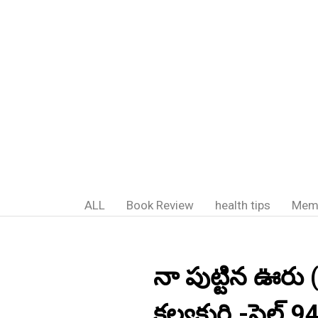
ALL
Book Review
health tips
Mem
నా పుట్టిన ఊరు (కవ
కల్వకుర్తి.-సెల్