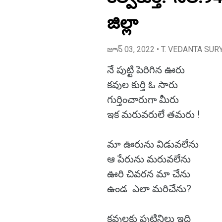
జిల్లా
జూన్ 03, 2022
• T. VEDANTA SUR
నే పుట్టి పెరిగిన ఊరు
కవుల కుర్తి ఓ సారు
గుర్తించారుగా మీరు
ఇక మరువరులే తమరు !
మా ఊరును విడువలేను
ఆ పేరును మరువలేను
ఊరి చివరన మా చేను
ఉండ ఎలా మరిచేను?
కవులకు పుట్టినిల్లు ఇది