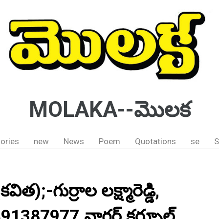
MOLAKA--మొలక
ories
new
News
Poem
Quotations
se
S
ిత);-గుర్రాల లక్ష్మారెడ్డి,
.9491387977.నాగర్ కర్నూల్