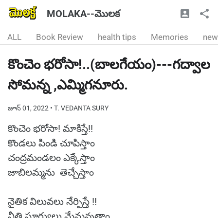
MOLAKA--మొలక
ALL
Book Review
health tips
Memories
new
కొంచెం భరోసా!..(బాలగేయం)---గద్వాల
సోమన్న ,ఎమ్మిగనూరు.
జూన్ 01, 2022
• T. VEDANTA SURY
కొంచెం భరోసా! మాకిస్తే!!
కొండలు పిండి చూపిస్తాం
చంద్రమండలం ఎక్కేస్తాం
జాబిలమ్మను తెచ్చేస్తాం
నైతిక విలువలు నేర్పిస్తే !!
నీతి సూర్యులు మేమవుతాం