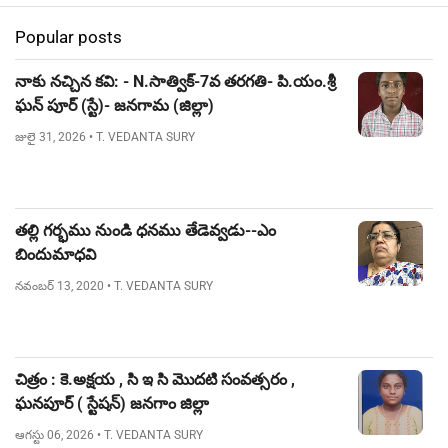
Popular posts
నాకు నచ్చిన కవి: - N.సాత్విక్-7వ తరగతి- పి.యం.శ్రీ
ఘన్ పూర్ (స్టే)- జనగామ (జిల్లా)
జులై 31, 2026
• T. VEDANTA SURY
తల్లి గర్భము నుండి ధనము తేడెవ్వడు--ఎం
బిందుమాధవి
నవంబర్ 13, 2020
• T. VEDANTA SURY
చిత్రం : కె.అక్షయ , సి ఇ సి మొదటి సంవత్సరం ,
ఘనపూర్ ( స్టేషన్) జనగాం జిల్లా
ఆగస్టు 06, 2026
• T. VEDANTA SURY