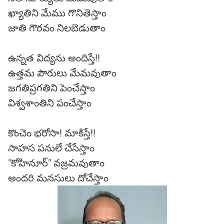
ఖ్యాతిని మేము గొనితెస్తాం
జాతి గౌరవం నిలబెడుతాం
ఉన్నత విద్యను అందిస్తే!!
ఉత్తమ పౌరులు మేమవుతాం
జగతిప్రగతిని పెంచేస్తాం
విశ్వశాంతిని పంచేస్తాం
కొంచెం భరోసా! మాకిస్తే!!
సాహస పనులే చేసేస్తాం
"కోహినూర్" వజ్రమవుతాం
అందరి మనసులు దోచేస్తాం