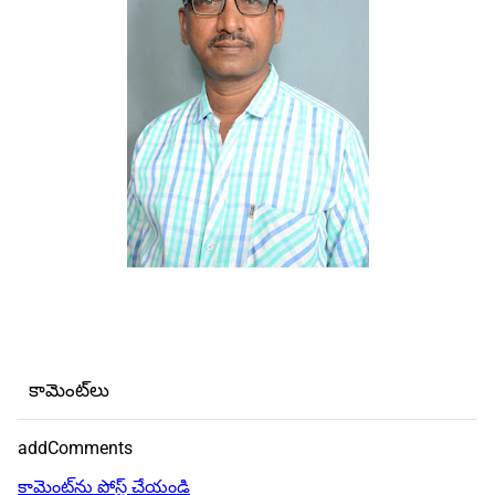
కామెంట్‌లు
addComments
కామెంట్‌ను పోస్ట్ చేయండి