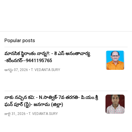
Popular posts
మానసిక స్థిరాంకం నాన్న!!: - కె ఎస్ అనంతాచార్య
-కరీంనగర్--9441195765
ఆగస్టు 07, 2026
• T. VEDANTA SURY
నాకు నచ్చిన కవి: - N.సాత్విక్-7వ తరగతి- పి.యం.శ్రీ
ఘన్ పూర్ (స్టే)- జనగామ (జిల్లా)
జులై 31, 2026
• T. VEDANTA SURY