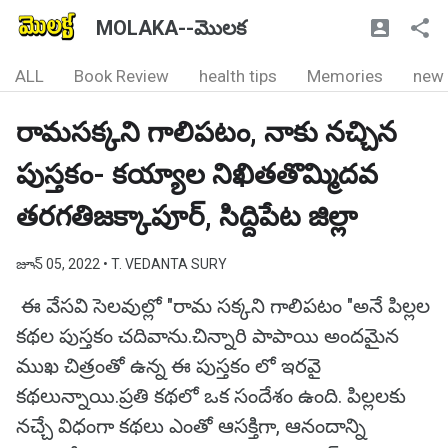
MOLAKA--మొలక
ALL
Book Review
health tips
Memories
new
రామసక్కని గాలిపటం, నాకు నచ్చిన
పుస్తకం- కయ్యాల నిఖితతొమ్మిదవ
తరగతిజక్కాపూర్, సిద్దిపేట జిల్లా
జూన్ 05, 2022
• T. VEDANTA SURY
ఈ వేసవి సెలవుల్లో "రామ సక్కని గాలిపటం "అనే పిల్లల
కథల పుస్తకం చదివాను.చిన్నారి పాపాయి అందమైన
ముఖ చిత్రంతో ఉన్న ఈ పుస్తకం లో ఇరవై
కథలున్నాయి.ప్రతి కథలో ఒక సందేశం ఉంది. పిల్లలకు
నచ్చే విధంగా కథలు ఎంతో ఆసక్తిగా, ఆనందాన్ని