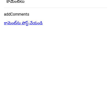
కామెంట్‌లు
addComments
కామెంట్‌ను పోస్ట్ చేయండి