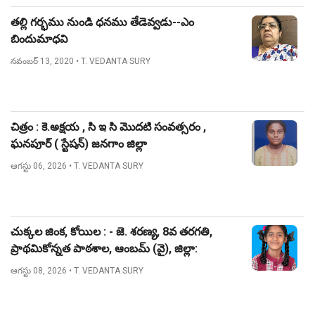
తల్లి గర్భము నుండి ధనము తేడెవ్వడు--ఎం
బిందుమాధవి
నవంబర్ 13, 2020
• T. VEDANTA SURY
చిత్రం : కె.అక్షయ , సి ఇ సి మొదటి సంవత్సరం ,
ఘనపూర్ ( స్టేషన్) జనగాం జిల్లా
ఆగస్టు 06, 2026
• T. VEDANTA SURY
చుక్కల జింక, కోయిల : - జె. శరణ్య, 8వ తరగతి,
ప్రాథమికోన్నత పాఠశాల, ఆంబమ్ (వై), జిల్లా:
నిజామాబాద్.
ఆగస్టు 08, 2026
• T. VEDANTA SURY