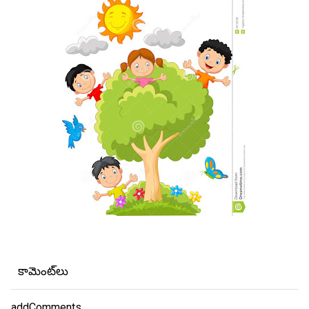
కామెంట్‌లు
addComments