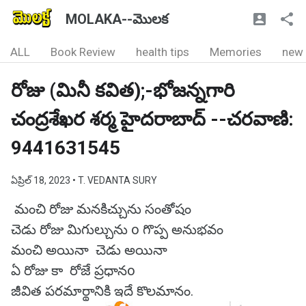
MOLAKA--మొలక
ALL
Book Review
health tips
Memories
new
రోజు (మినీ కవిత);-భోజన్నగారి
చంద్రశేఖర శర్మ హైదరాబాద్ --చరవాణి:
9441631545
ఏప్రిల్ 18, 2023
• T. VEDANTA SURY
మంచి రోజు మనకిచ్చును సంతోషం
చెడు రోజు మిగుల్చును o గొప్ప అనుభవం
మంచి అయినా చెడు అయినా
ఏ రోజు కా రోజే ప్రధానo
జీవిత పరమార్థానికి ఇదే కొలమానం.