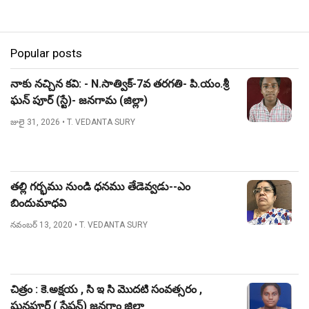
Popular posts
నాకు నచ్చిన కవి: - N.సాత్విక్-7వ తరగతి- పి.యం.శ్రీ
ఘన్ పూర్ (స్టే)- జనగామ (జిల్లా)
జులై 31, 2026
• T. VEDANTA SURY
తల్లి గర్భము నుండి ధనము తేడెవ్వడు--ఎం
బిందుమాధవి
నవంబర్ 13, 2020
• T. VEDANTA SURY
చిత్రం : కె.అక్షయ , సి ఇ సి మొదటి సంవత్సరం ,
ఘనపూర్ ( స్టేషన్) జనగాం జిల్లా