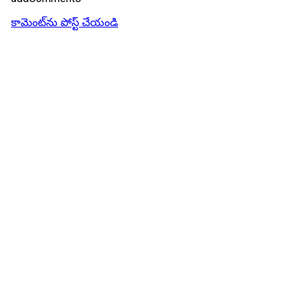
కామెంట్‌ను పోస్ట్ చేయండి