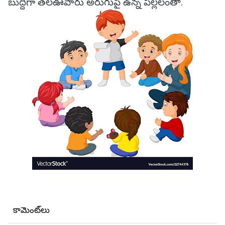
బుద్దిగా తలఊపారు అరుగుపై ఉన్న పిల్లలంతా.
కామెంట్‌లు