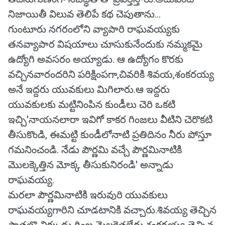
నిజాయితీ విలువ తెలిపే కథ చెపుతాను...
గుంటూరు నగరంలోని వ్యాపారి రాఘవయ్యకు
తనవ్యాపార విషయాలు చూసుకునేందుకు నమ్మకమై
ఉద్యోగి అవసరం అయ్యాడు. ఆ ఉద్యోగం కొరకు
వచ్చినవారందరిని పరిక్షింపగా,చివరికి శివయ,శంకరయ్య
అనే ఇద్దరు యువకులు మిగిలారు.ఆ ఇద్దరు
యువకులకు మట్టినింపిన కుండీలు చెరి ఒకటి
ఇచ్చి'నాయనలారా ఇవిగో కాకర గింజలు వీటిని చెరొకటి
తీసుకొండి, ఈమట్టి కుండీలోనాటి ప్రతిదినం నీరు పోస్తూ
గమనించండి. నేడు పౌర్ణమి వచ్చే పౌర్ణమినాటికి
మొలక్కెత్తిన మోక్క తీసుకునిరండి' అన్నాడు
రాఘవయ్య.
మరలా పౌర్ణమినాటికి ఇరువురి యువకులు
రాఘవయ్యగారిని చూడటానికి వచ్చారు.శివయ్య తెచ్చిన