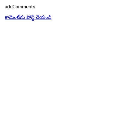
addComments
కామెంట్‌ను పోస్ట్ చేయండి