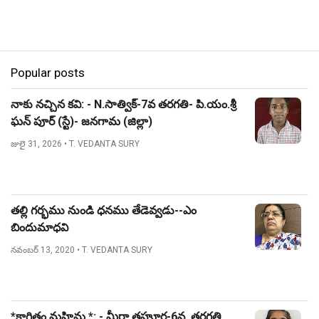
Popular posts
నాకు నచ్చిన కవి: - N.సాత్విక్-7వ తరగతి- పి.యం.శ్రీ
ఘన్ పూర్ (స్టే)- జనగామ (జిల్లా)
జులై 31, 2026
• T. VEDANTA SURY
తల్లి గర్భము నుండి ధనము తేడెవ్వడు--ఎం
బిందుమాధవి
నవంబర్ 13, 2020
• T. VEDANTA SURY
*కాగితం మహిమ *: - మీర్జా తహూర-6వ, తరగతి