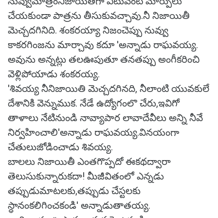
నువ్వుమాత్రంనిజాయితీగా ఎటువంటి మార్పులు
చేయకుండా పాత్రను తీసుకువచ్చావు.నీ నిజాయితీ
మెచ్చదగినిది. శంకరయ్యా నిజంచెప్పు నువ్వు
కాకరగింజను మార్చావు కదూ 'అన్నాడు రాఘవయ్య.
అవును అన్నట్లు తలఊపుతూ తనతప్పు అంగీకరించి
వెళ్లిపోయాడు శంకరయ్య.
'శివయ్య నీనిజాయితి మెచ్చదగినది, నీలాంటి యువకులే
దేశానికి వెన్నుముక. నేడే ఉద్యోగంలొ చేరు,ఇవిగో
తాళాలు నేటినుండి నావ్యాపార లావాదేవీలు అన్ని నీవే
నిర్వహించాలి'అన్నాడు రాఘవయ్య.వినయంగా
చేతులుజోడించాడు శివయ్య.
బాలలు నిజాయితీ ఎంతగొప్పదో ఈకథద్వారా
తెలుసుకున్నారుకదా! మీజీవితంలో ఎన్నడు
తప్పుడుమాటలకు,తప్పుడు చేస్టలకు
స్ధానంకలిగించకండి' అన్నాడుతాతయ్య.