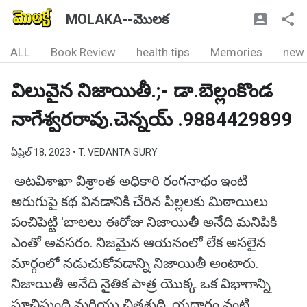
MOLAKA--మొలక
ALL
Book Review
health tips
Memories
new
విలువైన నిజాయితీ.;- డా.బెల్లంకొండ
నాగేశ్వరరావు.చెన్నయ్ .9884429899
ఏప్రిల్ 18, 2023
• T. VEDANTA SURY
అటవిశాఖా విశ్రాంత అధికారి రంగనాథం ఇంటి
అరుగుపై కథ వినడానికి చేరిన పిల్లలకు మిఠాయిలు
పంచిపెట్టి 'బాలలు ఈరోజు నిజాయితీ అనేది మనిపికి
ఎంతో అవసరం. నిజమైన ఆయనంలో లేక అసలైన
మార్గంలో నడుచుకోవడాన్ని నిజాయితీ అంటారు.
నిజాయితీ అనేది నైతిక పాత్ర యొక్క ఒక విభాగాన్ని
సూచిస్తుంది మరియు చిత్తశుద్ధి, యదార్ధం వంటి