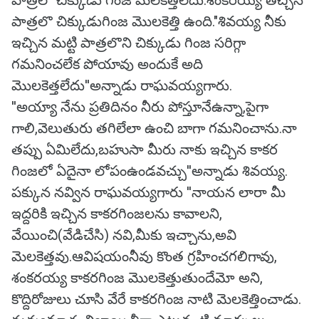
పాత్రలొ చిక్కుడు గింజ మెలకెత్తలేదు.శంకరయ్య తెచ్చిన
పాత్రలొ చిక్కుడుగింజ మొలకెత్తి ఉంది."శివయ్య నీకు
ఇచ్చిన మట్టి పాత్రలొని చిక్కుడు గింజ సరిగ్గా
గమనించలేక పోయావు అందుకే అది
మొలకెత్తలేదు''అన్నాడు రాఘవయ్యగారు.
''అయ్యా నేను ప్రతిదినం నీరు పోస్తూనేఉన్నా,పైగా
గాలి,వెలుతురు తగిలేలా ఉంచి బాగా గమనించాను.నా
తప్పు ఏమిలేదు,బహుసా మీరు నాకు ఇచ్చిన కాకర
గింజలో ఏదైనా లోపంఉండవచ్చు''అన్నాడు శివయ్య.
పక్కున నవ్విన రాఘవయ్యగారు ''నాయన లారా మీ
ఇద్దరికి ఇచ్చిన కాకరగింజలను కావాలని,
వేయించి(వేడిచేసి) నవి,మీకు ఇచ్చాను,అవి
మెలకెత్తవు.ఆవిషయంనీవు కొంత గ్రహించగలిగావు,
శంకరయ్య కాకరగింజ మొలకెత్తుతుందేమో అని,
కొద్దిరోజులు చూసి వేరే కాకరగింజ నాటి మెలకెత్తించాడు.