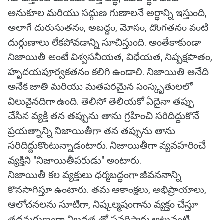
అనుకూల మరియు సద్గుణ గుణాలనే అర్థాన్ని ఇస్తుంది,
అలాగే దురుసుతనం, అబద్ధం, మోసం, దొంగతనం వంటి
దుర్గుణాలు లేకపోవడాన్ని సూచిస్తుంది. అంతేకాకుండా
నిజాయితీ అంటే విశ్వసనీయత, విధేయత, నిష్పక్షపాతం,
హృదయపూర్వకతనం కలిగి ఉండాలి. నిజాయితి అనేది
అనేక జాతి మరియు మతపరమైన సంస్కృతులలో
విలువైనదిగా ఉంది. తెలిసో తెలియకో ఏదైనా తప్పు
చేసిన వ్యక్తి తన తప్పును తాను గ్రహించి సరిదిద్దుకొనే
ప్రయత్నాన్ని నిజాయితీగా తన తప్పును తాను
సరిదిద్దుకొంటున్నాడంటారు. నిజాయితీగా వ్యవహరించే
వ్యక్తిని "నిజాయితీపరుడు" అంటారు.
నిజాయితీ కల వ్యక్తులు ధర్మబద్ధంగా జీవననాన్ని
కొనసాగిస్తూ ఉంటారు. తమ ఆకాంక్షలు, అభిప్రాయాలు,
ఆలోచనలను సూటిగా, నిష్కల్మషంగాను వ్యక్తం చేస్తూ
తదనుగుణంగా నిబద్ధత తో ప్రవర్తిస్తారు.అటువంటి