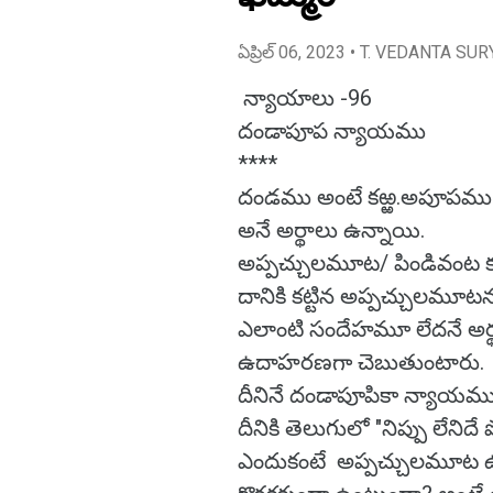
ఏప్రిల్ 06, 2023
• T. VEDANTA SUR
న్యాయాలు -96
దండాపూప న్యాయము
****
దండము అంటే కఱ్ఱ.అపూపము అ
అనే అర్థాలు ఉన్నాయి.
అప్పచ్చులమూట/ పిండివంట కట్ట
దానికి కట్టిన అప్పచ్చులమూటన
ఎలాంటి సందేహమూ లేదనే అ
ఉదాహరణగా చెబుతుంటారు.
దీనినే దండాపూపికా న్యాయమ
దీనికి తెలుగులో "నిప్పు లేన
ఎందుకంటే అప్పచ్చులమూట ఉన్