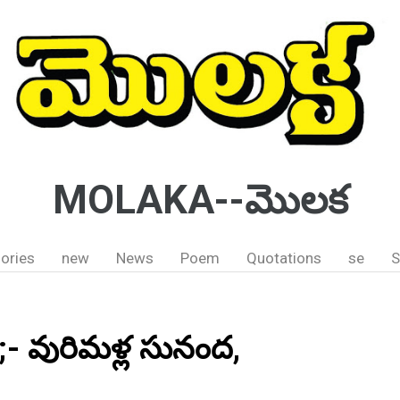
MOLAKA--మొలక
ories
new
News
Poem
Quotations
se
S
- వురిమళ్ల సునంద,