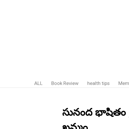
ALL
Book Review
health tips
Mem
సునంద భాషితం ;
ఖమ్మం