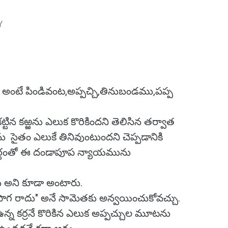
Y
ంటే పిండివంట,అప్పచ్చి,తినుబండము,పప్ప
ిన కఱ్ఱను ఎలుక కొరికిందని తెలిసిన తర్వాత
ు సైతం ఎలుకే తినివుంటుందని చెప్పడానికి
ర్థంతో ఈ దండాపూప న్యాయమును
ు అని కూడా అంటారు.
ిదే పొగ రాదు" అనే సామెతకు అన్వయించుకోవచ్చు.
న కర్రనే కొరికిన ఎలుక అప్పచ్చుల మూటను