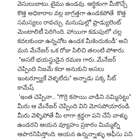
వెసులుబాటు..టైము ఉండవు. ఆర్ధికంగా మీకొచ్చే
కొత్త అధికారాల వల్ల జాగ్రత్తగా ఉండకపోతే కొత్త
సమస్యలు రావచ్చు. మనుషుల్లో ఫ్రాడ్యులెంట్
మెంటాలిటీ పెరిగింది. హాయిగా కడుపులో చల్ల
కదలకుండా ఉన్నచోట ఉండక మీకెందుకండీ' అని
మన మేనేజర్ ఒక రోజు పిలిచి తలంటి పోశారు.
"అసలే భయస్థుడైన రమణ గారు..మేనేజర్
చెప్పింది నిజమే కదా అనుకుని అసలు
ఇంటర్వ్యూకే వెళ్ళలేదు" అన్నాడు పక్క సీట్
కామేష్.
'ఇంత చెప్పినా... "గొర్రె కసాయి వాడిని నమ్మినట్టు"
మీరు ఆ మేనేజర్ చెప్పింది విని మోసపోయారండి.
మీరు వెళ్ళిపోతే మీ లాగా శ్రద్ధగా పని చేసే వాళ్ళు
ఉండరని ఆయన వ్యూహం ప్రకారం మిమ్మల్ని
ఆపారనిపిస్తోంది. ఆయన ఉన్నన్నాళ్ళు ఆఫీసు పని