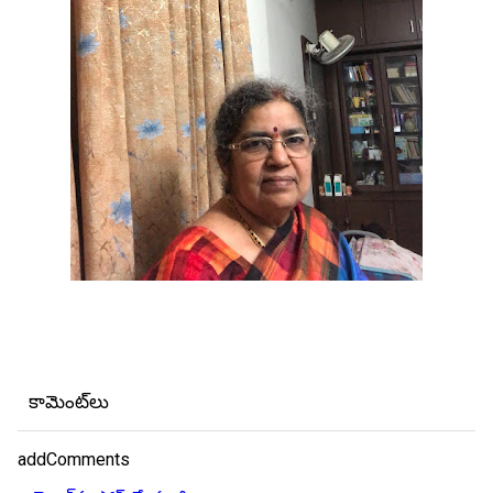
కామెంట్‌లు
addComments