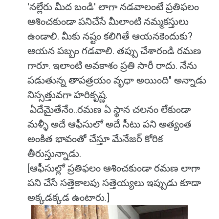
'నల్లేరు మీద బండి' లాగా నడవాలంటే ప్రతిఫలం
ఆశించకుండా పనిచేసే మీలాంటి నమ్మకస్తులు
ఉండాలి. మీకు నష్టం కలిగితే ఆయనకెందుకు?
ఆయన పబ్బం గడవాలి. తప్పు చేశారండి రమణ
గారూ. ఇలాంటి అవకాశం ప్రతి సారీ రాదు. నేను
పడుతున్న తాపత్రయం వృధా అయింది" అన్నాడు
నిస్సత్తువగా హరికృష్ణ.
ఏదేమైతేనేం..రమణ ఏ స్థాన చలనం లేకుండా
మళ్ళీ అదే ఆఫీసులో అదే సీటు పని అత్యంత
అంకిత భావంతో చేస్తూ మేనేజర్ కోరిక
తీరుస్తున్నాడు.
[ఆఫీసుల్లో ప్రతిఫలం ఆశించకుండా రమణ లాగా
పని చేసే సత్తెకాలపు సత్తెయ్యలు ఇప్పుడు కూడా
అక్కడక్కడ ఉంటారు.]