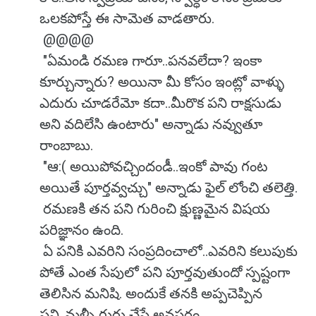
ఒలకపోస్తే ఈ సామెత వాడతారు.
@@@@
"ఏమండి రమణ గారూ..పనవలేదా? ఇంకా
కూర్చున్నారు? అయినా మీ కోసం ఇంట్లో వాళ్ళు
ఎదురు చూడరేమో కదా..మీరొక పని రాక్షసుడు
అని వదిలేసి ఉంటారు" అన్నాడు నవ్వుతూ
రాంబాబు.
"ఆ:( అయిపోవచ్చిందండీ..ఇంకో పావు గంట
అయితే పూర్తవ్వచ్చు" అన్నాడు ఫైల్ లోంచి తలెత్తి.
రమణకి తన పని గురించి క్షుణ్ణమైన విషయ
పరిజ్ఞానం ఉంది.
ఏ పనికి ఎవరిని సంప్రదించాలో..ఎవరిని కలుపుకు
పోతే ఎంత సేపులో పని పూర్తవుతుందో స్పష్టంగా
తెలిసిన మనిషి. అందుకే తనకి అప్పచెప్పిన
పని..మళ్ళీ గుర్తు చేసే అవసరం