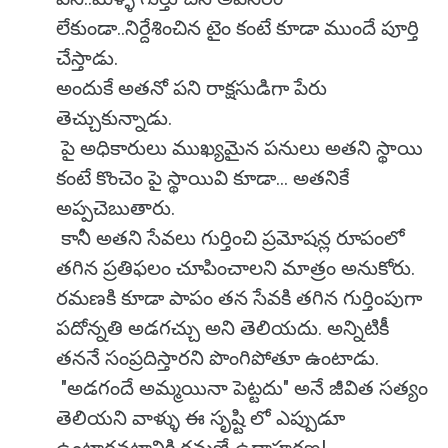
లేకుండా..నిర్దేశించిన టైం కంటే కూడా ముందే పూర్తి
చేస్తాడు.
అందుకే అతనో పని రాక్షసుడిగా పేరు
తెచ్చుకున్నాడు.
పై అధికారులు ముఖ్యమైన పనులు అతని స్థాయి
కంటే కొంచెం పై స్థాయివి కూడా... అతనికే
అప్పచెబుతారు.
కానీ అతని సేవలు గుర్తించి ప్రమోషన్ల రూపంలో
తగిన ప్రతిఫలం చూపించాలని మాత్రం అనుకోరు.
రమణకి కూడా పాపం తన సేవకి తగిన గుర్తింపుగా
పదోన్నతి అడగచ్చు అని తెలియదు. అన్నిటికీ
తననే సంప్రదిస్తారని పొంగిపోతూ ఉంటాడు.
"అడగందే అమ్మయినా పెట్టదు" అనే జీవిత సత్యం
తెలియని వాళ్ళు ఈ సృష్టి లో ఎప్పుడూ