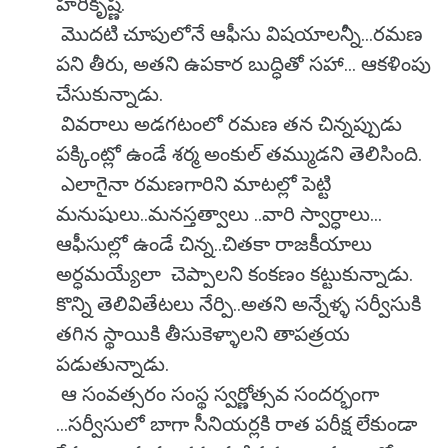
హరికృష్ణ.
మొదటి చూపులోనే ఆఫీసు విషయాలన్నీ...రమణ
పని తీరు, అతని ఉపకార బుద్ధితో సహా... ఆకళింపు
చేసుకున్నాడు.
వివరాలు అడగటంలో రమణ తన చిన్నప్పుడు
పక్కింట్లో ఉండే శర్మ అంకుల్ తమ్ముడని తెలిసింది.
ఎలాగైనా రమణగారిని మాటల్లో పెట్టి
మనుషులు..మనస్తత్వాలు ..వారి స్వార్ధాలు...
ఆఫీసుల్లో ఉండే చిన్న..చితకా రాజకీయాలు
అర్ధమయ్యేలా చెప్పాలని కంకణం కట్టుకున్నాడు.
కొన్ని తెలివితేటలు నేర్పి..అతని అన్నేళ్ళ సర్వీసుకి
తగిన స్థాయికి తీసుకెళ్ళాలని తాపత్రయ
పడుతున్నాడు.
ఆ సంవత్సరం సంస్థ స్వర్ణోత్సవ సందర్భంగా
...సర్వీసులో బాగా సీనియర్లకి రాత పరీక్ష లేకుండా