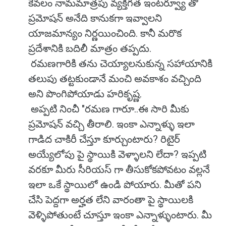
కేవలం నామమాత్రపు వ్యక్తిగత ఇంటర్వ్యూ తో
ప్రమోషన్ అనేది కానుకగా ఇవ్వాలని
యాజమాన్యం నిర్ణయించింది. కానీ మరొక
ప్రదేశానికి బదిలీ మాత్రం తప్పదు.
రమణగారికి తను చెయ్యాలనుకున్న సహాయానికి
తలుపు తట్టకుండానే మంచి అవకాశం వచ్చింది
అని పొంగిపోయాడు హరికృష్ణ.
అప్పటి నించీ "రమణ గారూ..ఈ సారి మీకు
ప్రమోషన్ వచ్చి తీరాలి. ఇంకా ఎన్నాళ్ళు ఇలా
గాడిద చాకిరీ చేస్తూ కూర్చుంటారు? రిటైర్
అయ్యేలోపు పై స్థాయికి వెళ్ళాలని లేదా? ఇప్పటి
వరకూ మీరు సీరియస్ గా తీసుకోకపోవటం వల్లనే
ఇలా ఒకే స్థాయిలో ఉండి పోయారు. మీతో పని
చేసి పెద్దగా అర్హత లేని వారంతా పై స్థాయిలకి
వెళ్ళిపోతుంటే చూస్తూ ఇంకా ఎన్నాళ్ళుంటారు. మీ