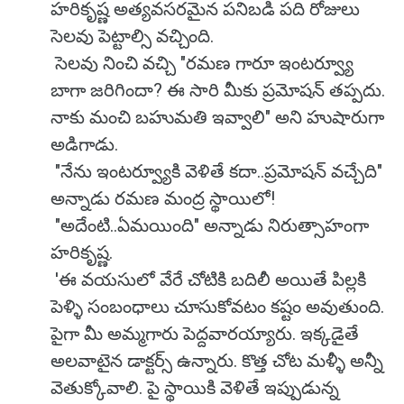
హరికృష్ణ అత్యవసరమైన పనిబడి పది రోజులు
సెలవు పెట్టాల్సి వచ్చింది.
సెలవు నించి వచ్చి "రమణ గారూ ఇంటర్వ్యూ
బాగా జరిగిందా? ఈ సారి మీకు ప్రమోషన్ తప్పదు.
నాకు మంచి బహుమతి ఇవ్వాలి" అని హుషారుగా
అడిగాడు.
"నేను ఇంటర్వ్యూకి వెళితే కదా..ప్రమోషన్ వచ్చేది"
అన్నాడు రమణ మంద్ర స్థాయిలో!
"అదేంటి..ఏమయింది" అన్నాడు నిరుత్సాహంగా
హరికృష్ణ.
'ఈ వయసులో వేరే చోటికి బదిలీ అయితే పిల్లకి
పెళ్ళి సంబంధాలు చూసుకోవటం కష్టం అవుతుంది.
పైగా మీ అమ్మగారు పెద్దవారయ్యారు. ఇక్కడైతే
అలవాటైన డాక్టర్స్ ఉన్నారు. కొత్త చోట మళ్ళీ అన్నీ
వెతుక్కోవాలి. పై స్థాయికి వెళితే ఇప్పుడున్న