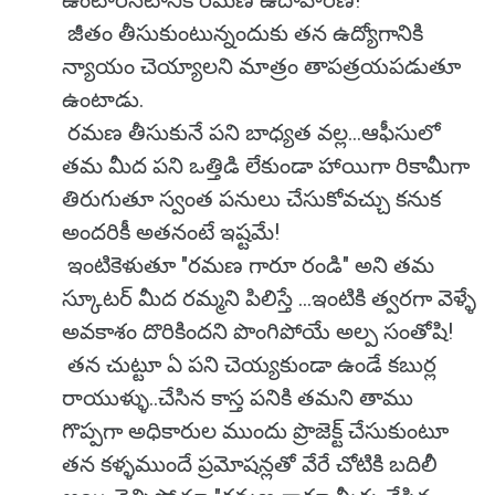
ఉంటారనటానికి రమణే ఉదాహరణ!
జీతం తీసుకుంటున్నందుకు తన ఉద్యోగానికి
న్యాయం చెయ్యాలని మాత్రం తాపత్రయపడుతూ
ఉంటాడు.
రమణ తీసుకునే పని బాధ్యత వల్ల...ఆఫీసులో
తమ మీద పని ఒత్తిడి లేకుండా హాయిగా రికామీగా
తిరుగుతూ స్వంత పనులు చేసుకోవచ్చు కనుక
అందరికీ అతనంటే ఇష్టమే!
ఇంటికెళుతూ "రమణ గారూ రండి" అని తమ
స్కూటర్ మీద రమ్మని పిలిస్తే ...ఇంటికి త్వరగా వెళ్ళే
అవకాశం దొరికిందని పొంగిపోయే అల్ప సంతోషి!
తన చుట్టూ ఏ పని చెయ్యకుండా ఉండే కబుర్ల
రాయుళ్ళు..చేసిన కాస్త పనికి తమని తాము
గొప్పగా అధికారుల ముందు ప్రొజెక్ట్ చేసుకుంటూ
తన కళ్ళముందే ప్రమోషన్లతో వేరే చోటికి బదిలీ