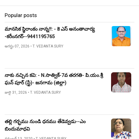
Popular posts
మానసిక స్థిరాంకం నాన్న!!: - కె ఎస్ అనంతాచార్య
-కరీంనగర్--9441195765
ఆగస్టు 07, 2026
• T. VEDANTA SURY
నాకు నచ్చిన కవి: - N.సాత్విక్-7వ తరగతి- పి.యం.శ్రీ
ఘన్ పూర్ (స్టే)- జనగామ (జిల్లా)
జులై 31, 2026
• T. VEDANTA SURY
తల్లి గర్భము నుండి ధనము తేడెవ్వడు--ఎం
బిందుమాధవి
నవంబర్ 13, 2020
• T. VEDANTA SURY