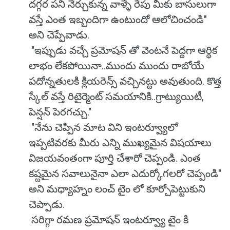
దగ్గర పని నేర్చుకున్న వాళ్ళే రేపు మీకు బాసులుగా
వస్తే ఎంత ఇబ్బందిగా ఉంటుందో ఆలోచించండి"
అని చెప్పేవాడు.
"ఇప్పుడు వచ్చే ప్రమోషన్ తో వెంటనే పెద్దగా ఆర్ధిక
లాభం లేకపోయినా..ముందు ముందు రాబోయే
పదోన్నతులకి క్లియరెన్స్ వచ్చినట్టు అవుతుంది. కొత్త
స్కేల్ వస్తే రిటైర్మెంట్ సమయానికి..గ్రాట్యుయిటీ,
పెన్షన్ పెరగచ్చు."
"నేను చెప్పిన మాట విని ఇంటర్వ్యూలో
ఇప్పటివరకు మీరు ఎన్ని ముఖ్యమైన విషయాలు
విజయవంతంగా పూర్తి చేశారో చెప్పండి. ఎంత
కష్టమైన సవాలునైనా ఎలా ఎదుర్కోగలరో చెప్పండి"
అని మధ్యాహ్నం లంచ్ టైం లో కూర్చోపెట్టుకుని
చెప్పాడు.
సరిగ్గా రమణ ప్రమోషన్ ఇంటర్వ్యూ టైం కి