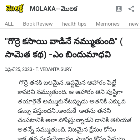
MOLAKA--మొలక
ALL
Book Review
health tips
Memories
new
"గొర్రె కసాయి వాడినే నమ్ముతుంది" (
సామెత కథ) -ఎం బిందుమాధవి
ఏప్రిల్ 25, 2023
• T. VEDANTA SURY
గొర్రె తనకి బలమైన..ఇష్టమైన ఆహారం పెట్టే
కాపరిని నమ్ముతుంది. ఆ ఆహారం తిని పుష్టిగా
తయారైతే అమ్ముకునేటప్పుడు అతనికి ఎక్కువ
డబ్బు వస్తుందని..అందుకే అతను తనని
చంపటానికి అలా పోషిస్తున్నాడని దానికి తెలియక
అతన్నే నమ్ముతుంది. నిజమైన క్షేమం కోసం
కాక..తన స్వప్రయోజనం, స్వార్ధం కోసం ప్రేమలు