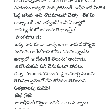
అయి వెళ్ళిపోతూ.."రమణ గారూ మీరు చేసిన
సహాయం జన్మలో మర్చిపోమండీ. ఆఫీసులో మీరొక
పెద్ద అసెట్ అని నోటిమాటతో చెప్పో... లేక మీ
అబ్బాయికి ఇది ఇవ్వండి" అని ఏ బ్యాగో,
కాలిక్యులేటరో బహుమతిగా ఇస్తేనో
..పొంగిపోతాడు.
ఒక్క సారి కూడా 'వాళ్ళ లాగా నాకు పదోన్నతి
ఎందుకు రాలేదో'అనుకోడు. "మనకెప్పుడేది
ఇవ్వాలో ఆ దేవుడికి తెలుసు" అంటాడు.
తలొంచుకుని పని చేసుకంటూ పోవటం
తప్ప...పాపం తనని తాను పై అధికార్ల ముందు
తెలివిగా ప్రమోట్ చేసుకోవటం తెలియని
సత్యకాలపు మనిషి!
@@@@
ఆ ఆఫీసుకి కొత్తగా బదిలీ అయి వచ్చాడు