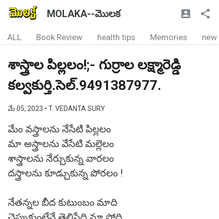
MOLAKA--మొలక
ALL
Book Review
health tips
Memories
new
శాస్త్రాల పిల్లలం!;- గుర్రాల లక్ష్మారెడ్డి
కల్వకుర్తి.సెల్.9491387977.
మే 05, 2023
• T. VEDANTA SURY
మేం వస్త్రాలను నేసేటి పిల్లలం
మా అస్త్రాలను వేసేటి మల్లెలం
శాస్త్రాలను నేర్చుకున్న వారలం
దస్త్రాలను కూడ్చుకున్న పోరలం !
నేతన్నల బీద కుటుంబం మాది
చెప్పుకుంటేనే తెలిసేది మా సోది