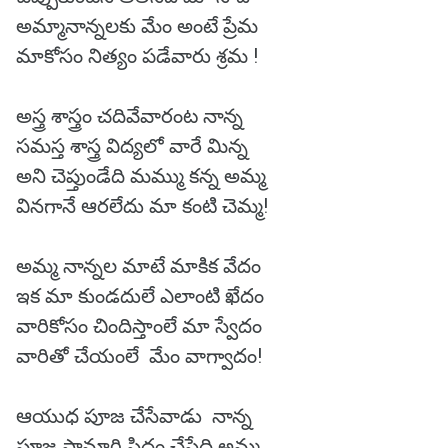
అమ్మానాన్నలకు మేం అంటే ప్రేమ
మాకోసం నిత్యం పడేవారు శ్రమ !
అస్త్ర శాస్త్రం చదివేవారంట నాన్న
సమస్త శాస్త్ర విద్యలో వారే మిన్న
అని చెప్తుండేది మమ్ము కన్న అమ్మ
వినగానే ఆరలేదు మా కంటి చెమ్మ!
అమ్మ నాన్నల మాటే మాకిక వేదం
ఇక మా కుండదులే ఎలాంటి ఖేదం
వారికోసం చిందిస్తాంలే మా స్వేదం
వారితో చేయంలే మేం వాగ్వాదం!
ఆయుధ పూజ చేసేవాడు నాన్న
పూజ సామాగ్రి సిద్ధం చేసేది అమ్మ