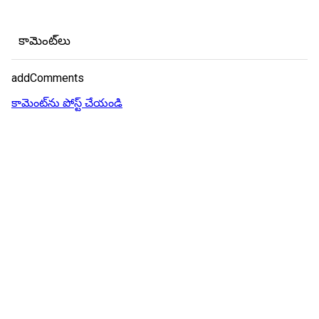
కామెంట్‌లు
addComments
కామెంట్‌ను పోస్ట్ చేయండి