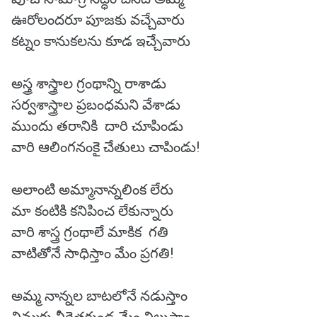
ఊరోలందరూ పూజకు వచ్చేవారు
కట్నం కానుకలను కూడ ఇచ్చేవారు
అస్త్ర శాస్త్రాల గ్రంథాన్ని రాశాడు
సర్వశాస్త్రాల ప్రబంధమని వేశాడు
ముందు తరానికి దారి చూపిండు
వారి ఆలింగనంకై చేతులు చాపిండు!
అలాంటి అమ్మానాన్నలింక లేరు
మా కంటికి కనిపించ లేకున్నారు
వారి శాస్త్ర గ్రంథాలే మాకిక గతి
వాటితోనే సాధిస్తాం మేం ప్రగతి!
అమ్మ నాన్నల బాటలోనే నడుస్తాం