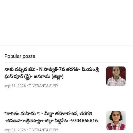
Popular posts
నాకు నచ్చిన కవి: - N.సాత్విక్-7వ తరగతి- పి.యం.శ్రీ
ఘన్ పూర్ (స్టే)- జనగామ (జిల్లా)
జులై 31, 2026
• T. VEDANTA SURY
*కాగితం మహిమ *: - మీర్జా తహూర-6వ, తరగతి
-జిపఉపా:బక్రిచెప్యాల-జిల్లా:సిద్దిపేట -9704865816.
జులై 31, 2026
• T. VEDANTA SURY