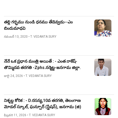
తల్లి గర్భము నుండి ధనము తేడెవ్వడు--ఎం
బిందుమాధవి
నవంబర్ 13, 2020
• T. VEDANTA SURY
నేనే ఒక ప్రధాన మంత్రి అయితే : - ఎంత.రాకేష్-
తొమ్మిదవ తరగతి -Zphs.నర్మెట్ట-జనగామ జిల్లా.
జులై 24, 2026
• T. VEDANTA SURY
నిశ్శబ్ద కోరిక : - D.రసన్య,10వ తరగతి, తెలంగాణ
మోడల్ స్కూల్, ఘన్పూర్ (స్టేషన్), జనగామ (జి)
ఫిబ్రవరి 11, 2026
• T. VEDANTA SURY