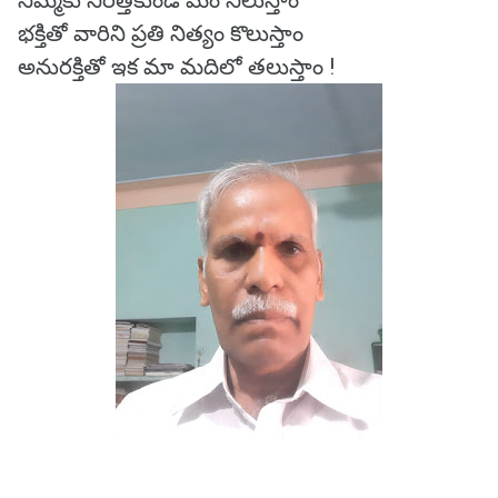
నిమ్మకు నీరెత్తకుండ మేం నిలుస్తాం
భక్తితో వారిని ప్రతి నిత్యం కొలుస్తాం
అనురక్తితో ఇక మా మదిలో తలుస్తాం !