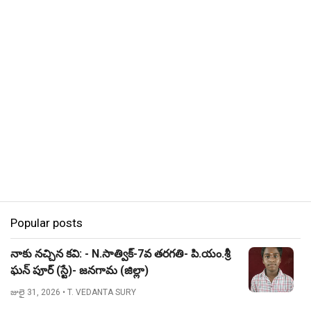
Popular posts
నాకు నచ్చిన కవి: - N.సాత్విక్-7వ తరగతి- పి.యం.శ్రీ
ఘన్ పూర్ (స్టే)- జనగామ (జిల్లా)
జులై 31, 2026
• T. VEDANTA SURY