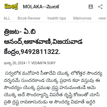
MOLAKA--మొలక
ALL
Book Review
health tips
Memories
new
త్రిజట- ఏ.బి
ఆనంద్,ఆకాశవాణి,విజయవాడ
కేంద్రం,9492811322.
మార్చి 20, 2024
• T. VEDANTA SURY
సర్వలోక మనోహరి సీతాదేవి యొక్క లోకోత్తర సౌందర్య
దర్శనమే సుందరకాండ యొక్క ప్రధాన కథా వస్తువు ఈ
సౌందర్యం యొక్క ప్రముఖ ద్రష్ట హనుమంతుడే ఆమె
యొక్క అదే సౌందర్యాన్ని విపరీత దృష్టి కోణంతో చూసే
ప్రతి ద్రష్ట రావణాసురుడు ఆ సౌందర్య విభూతే ఇద్దరి