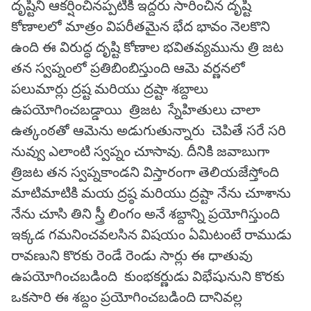
దృష్టిని ఆకర్షించినప్పటికీ ఇద్దరు సారించిన దృష్టి
కోణాలలో మాత్రం విపరీతమైన భేద భావం నెలకొని
ఉంది ఈ విరుద్ధ దృష్టి కోణాల భవితవ్యమును త్రి జట
తన స్వప్నంలో ప్రతిబింబిస్తుంది ఆమె వర్ణనలో
పలుమార్లు ద్రష్ట మరియు ద్రష్టా శబ్దాలు
ఉపయోగించబడ్డాయి త్రిజట స్నేహితులు చాలా
ఉత్కంఠతో ఆమెను అడుగుతున్నారు చెపితే సరే సరి
నువ్వు ఎలాంటి స్వప్నం చూసావు. దీనికి జవాబుగా
త్రిజట తన స్వప్నకాండని విస్తారంగా తెలియజేస్తోంది
మాటిమాటికి మయ ద్రష్ఠ మరియు ద్రష్టా నేను చూశాను
నేను చూసి తిని స్త్రీ లింగం అనే శబ్దాన్ని ప్రయోగిస్తుంది
ఇక్కడ గమనించవలసిన విషయం ఏమిటంటే రాముడు
రావణుని కొరకు రెండే రెండు సార్లు ఈ ధాతువు
ఉపయోగించబడింది కుంభకర్ణుడు విభేషునుని కొరకు
ఒకసారి ఈ శబ్దం ప్రయోగించబడింది దానివల్ల