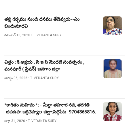
తల్లి గర్భము నుండి ధనము తేడెవ్వడు--ఎం
బిందుమాధవి
నవంబర్ 13, 2020
• T. VEDANTA SURY
చిత్రం : కె.అక్షయ , సి ఇ సి మొదటి సంవత్సరం ,
ఘనపూర్ ( స్టేషన్) జనగాం జిల్లా
ఆగస్టు 06, 2026
• T. VEDANTA SURY
*కాగితం మహిమ *: - మీర్జా తహూర-6వ, తరగతి
-జిపఉపా:బక్రిచెప్యాల-జిల్లా:సిద్దిపేట -9704865816.
జులై 31, 2026
• T. VEDANTA SURY