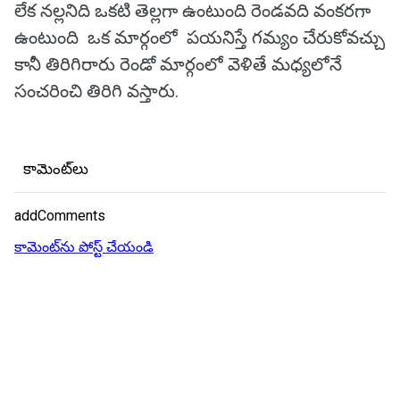
లేక నల్లనిది ఒకటి తెల్లగా ఉంటుంది రెండవది వంకరగా
ఉంటుంది ఒక మార్గంలో పయనిస్తే గమ్యం చేరుకోవచ్చు
కానీ తిరిగిరారు రెండో మార్గంలో వెళితే మధ్యలోనే
సంచరించి తిరిగి వస్తారు.
కామెంట్‌లు
addComments
కామెంట్‌ను పోస్ట్ చేయండి