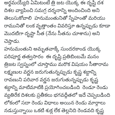
అర్థమయ్యేది ఏమిటంటే త్రి జట యొక్క ఈ దృష్టి దశ
దిశల వ్యాపించి సమగ్ర దర్శనాన్ని అందించింది అని
తెలుసుకోవాలి హనుమంతునితో స్నేహంతో మరియు
రామునితో లంక వృత్తాంతం వివరిస్తూ ఉన్నప్పుడు కూడా
మొదటిగా దృష్టా సీత (నేను సీతను చూశాను) అని
చెప్తాడు.
హనుమంతుని అమృతవాక్కే సుందరకాండ యొక్క
పరిపూర్ణ తత్వసారం ఈ దృష్టి ప్రతిబింబమే మనం
త్రిజట స్వప్నంలో చూస్తాము మరొక విషయం సీతారామ
లక్ష్మణుల వర్ణన జరుగుతున్నప్పుడు కృష్ణ శబ్దాన్ని
రావణుని పరివార వర్ణన జరుగుతున్నప్పుడు కృష్ణ
శబ్దాన్ని మాటిమాటికి ప్రయోగించబడింది రెండూ రెండు
వ్యతిరేక దిశలకు ప్రతీకలు భగవద్గీతలో ఇదే చెప్పబడింది
లోకంలో సదా రెండు విధాలు అయిన రెండు మార్గాలు
నడుస్తున్నాయి ఒకటి శుక్ల లేక తెల్లనిది రెండవది కృష్ణ