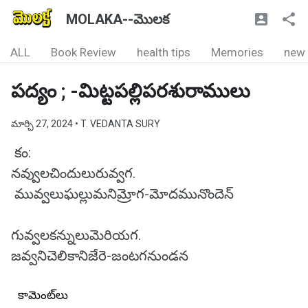
MOLAKA--మొలక
ALL
Book Review
health tips
Memories
new
పద్యం ; -మిట్టపల్లిపరశురాములు
మార్చి 27, 2024
• T. VEDANTA SURY
కం:
నవ్వులచిందులురువ్వగ.
మువ్వలుఘల్లుమనిమ్రోగ-మోదమునొందెన్
గువ్వలకన్నులుమెరియగ.
జవ్వనిచెలికానిజేరె-జంటగనుండన
కామెంట్‌లు