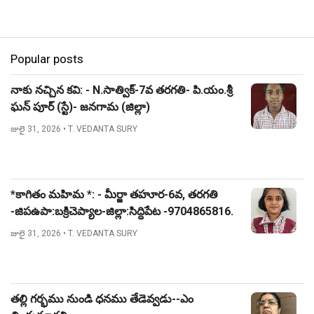
Popular posts
నాకు నచ్చిన కవి: - N.సాత్విక్-7వ తరగతి- పి.యం.శ్రీ
ఘన్ పూర్ (స్టే)- జనగామ (జిల్లా)
జులై 31, 2026
• T. VEDANTA SURY
*కాగితం మహిమ *: - మీర్జా తహూర-6వ, తరగతి
-జిపఉపా:బక్రిచెప్యాల-జిల్లా:సిద్దిపేట -9704865816.
జులై 31, 2026
• T. VEDANTA SURY
తల్లి గర్భము నుండి ధనము తేడెవ్వడు--ఎం