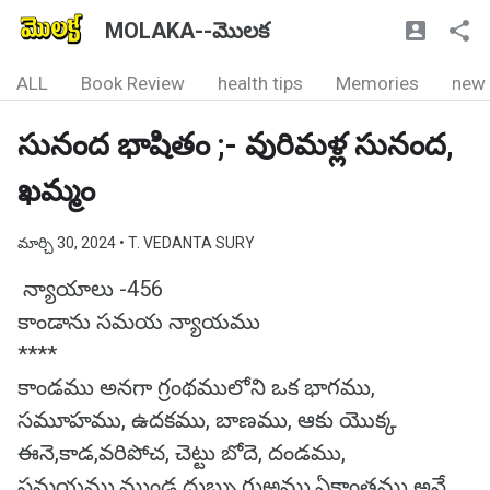
MOLAKA--మొలక
ALL
Book Review
health tips
Memories
new
సునంద భాషితం ;- వురిమళ్ల సునంద,
ఖమ్మం
మార్చి 30, 2024
• T. VEDANTA SURY
న్యాయాలు -456
కాండాను సమయ న్యాయము
****
కాండము అనగా గ్రంథములోని ఒక భాగము,
సమూహము, ఉదకము, బాణము, ఆకు యొక్క
ఈనె,కాడ,వరిపోచ, చెట్టు బోదె, దండము,
సమయము,ముండ్ల దుబ్బు,గుఱ్ఱము,ఏకాంతము అనే