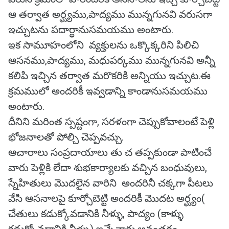
ఆ తర్వాత అర్ఘ్యము,పాద్యము మున్నగునవి వరుసగా
ఇచ్చుటను పదార్థానుసమయము అంటారు.
ఇక సామూహంలోని వ్యక్తులను ఒక్కొక్కరిని పిలిచి
ఆసనము,పాద్యము, మధుపర్కము మున్నగునవి అన్నీ
కలిపి ఇచ్చిన తర్వాత మరొకరికి అన్నియు ఇచ్చుట.ఈ
క్రమములో అందరికీ ఇవ్వడాన్ని కాండానుసమయము
అంటారు.
దీనిని మరింత స్పష్టంగా, సరళంగా చెప్పుకోవాలంటే పెళ్లి
భోజనాలతో పోల్చి చెప్పవచ్చు.
ఆచారాలు సంప్రదాయాలు తు చ తప్పకుండా పాటించే
వారు పెళ్లికి లేదా శుభకార్యాలకు వచ్చిన బంధువులు,
స్నేహితులు మొదలైన వారిని అందరినీ చక్కగా పీటలు
వేసి ఆసనాలపై కూర్చోబెట్టి అందరికీ మొదట అర్ఘ్యం(
చేతులు కడుక్కోవడానికి నీళ్ళు, పాద్యం (కాళ్ళు