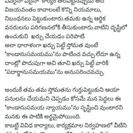
ఎవరైనా ఏదైనా కార్యం తలపెట్టినప్పుడు అది
విజయవంతం కావాలంటే కొన్ని నియమాలు,
నిబంధనలు పెట్టుకుంటారు.తమకు ఉన్న ఆర్థిక
వనరులను పరిగణనలోకి తీసుకుంటారు.వాటిని దృష్టిలో
ఉంచుకుని ఖర్చు చేయడం పరిపాటి.
అలా ధారాళంగా ఖర్చు పెట్టే స్తోమత వుంటే
"కాండానుసమయము"ను పాటించ వచ్చు.లేదూ ఉన్న
దాంట్లో పొదుపుగా ఆచి తూచి ఖర్చు పెట్టే వారికి
"పదార్థానుసమయము"ను అనుసరించవచ్చు.
అందుకే తమ తమ స్తోమతను గుర్తుపెట్టుకుని ఆయా
పనులను చేయమని చెప్పడం కోసమే మన పెద్దలు ఈ
"కాండానుసమయ న్యాయము"ను సృష్టించి వుంటారని
మనకు ఈ పాటికి అర్థమైపోయింది.
కాబట్టి వివిధ కార్యాలు, కార్యక్రమాల నిర్వహణలో వీటిని