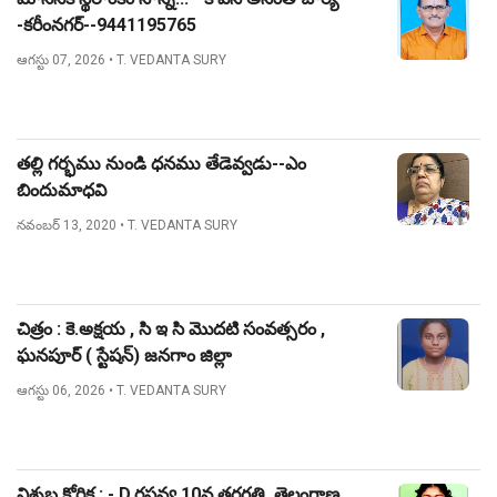
-కరీంనగర్--9441195765
ఆగస్టు 07, 2026
• T. VEDANTA SURY
తల్లి గర్భము నుండి ధనము తేడెవ్వడు--ఎం
బిందుమాధవి
నవంబర్ 13, 2020
• T. VEDANTA SURY
చిత్రం : కె.అక్షయ , సి ఇ సి మొదటి సంవత్సరం ,
ఘనపూర్ ( స్టేషన్) జనగాం జిల్లా
ఆగస్టు 06, 2026
• T. VEDANTA SURY
నిశ్శబ్ద కోరిక : - D.రసన్య,10వ తరగతి, తెలంగాణ