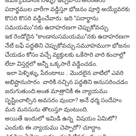
కడుక్కోవడానికి నీళ్ళు) ఇచ్చేవారు.అనంతరం
పదార్థముల వారీగా వడ్డిస్తూ భోజనం పూర్తి అయ్యేవరకు
కొసరి కొసరి వడ్డించేవారు. ఇది "పదార్థాను
సమయము"నకు ఉదాహరణగా చెప్పుకోవచ్చు.
ఇక రెండోదైన "కాండానుసమయము"నకు ఉదాహరణగా
నేటి బఫే పద్ధతిని చెప్పుకోవచ్చు.సమూహముగా భోజనం
చేయడం కోసం వచ్చే వ్యక్తులకు ఒకేసారి వారి కంచాల్లో
లేదా విస్తర్లలో అన్నీ ఒక్కసారే వడ్డించడం.
ఇలా పెళ్ళిళ్ళు, పేరంటాలు .. మొదలైన వాటిలో ఎవరి
అభిష్టానుసారం వారికి నచ్చిన పద్ధతిని అనుసరించడం
జరుగుతుంది.అంత మాత్రానికి ఈ న్యాయము
సృష్టించాల్సిన అవసరం వుందా? అనే ధర్మ సందేహం
మన మనసును తొలుస్తూ వుంటుంది.
అయితే ఇందులో ఇమిడి ఉన్న విషయం ఏమిటో?
ఎందుకు ఈ న్యాయము చెప్పారో? చూద్దాం.