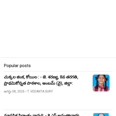
Popular posts
చుక్కల జింక, కోయిల : - జె. శరణ్య, 8వ తరగతి,
ప్రాథమికోన్నత పాఠశాల, ఆంబమ్ (వై), జిల్లా:
నిజామాబాద్.
ఆగస్టు 08, 2026
• T. VEDANTA SURY
మానసిక స్థిరాంకం నాన్న!!: - కె ఎస్ అనంతాచార్య