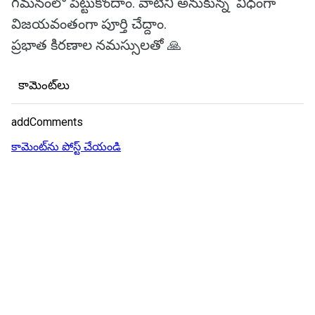
గమనంలో పెట్టుకొందాం. వాటిని అనుకున్న విధంగా
విజయవంతంగా పూర్తి చేద్దాం.
ప్రభాత కిరణాల నమస్సులతో 🙏
కామెంట్‌లు
addComments
కామెంట్‌ను పోస్ట్ చేయండి