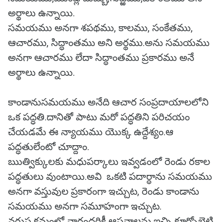
అర్థాలు ఉన్నాయి.
సమయము అనగా శపథము, కాలము, సంకేతము,
ఆచారము, సిద్ధాంతము అని అర్థము.అను సమయము
అనగా ఆచారము లేదా సిద్ధాంతము ప్రకారము అనే
అర్థాలు ఉన్నాయి.
కాండానుసమయము అనేది ఆచార సంప్రదాయాలలోని
ఒక పద్ధతి.దానితో పాటు మరో పద్ధతిని పరిచయం
చేయడమే ఈ న్యాయము యొక్క ఉద్దేశ్యం.ఆ
పద్ధతులేంటో చూద్దాం.
ఋత్విక్కులకు మధుపర్కాలు ఇవ్వడంలో రెండు రకాల
పద్ధతులు వుంటాయి.అవి ఒకటి పదార్ధాను సమయము
అనగా వస్తువుల ప్రకారంగా ఇచ్చుట, రెండు కాండాను
సమయము అనగా సమూహంగా ఇచ్చుట.
వరుస క్రమంలో వారందరికీ ఆసనాలను ఇచ్చి కూర్చోబెట్టి