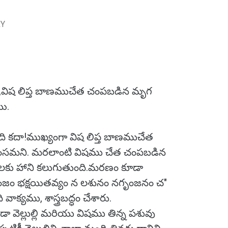
RY
ి,విష లిప్త బాణముచేత చంపబడిన మృగ
ి.
ి కదా!ముఖ్యంగా విష లిప్త బాణముచేత
సమని. మరలాంటి విషము చేత చంపబడిన
లకు హాని కలుగుతుంది.మరణం కూడా
కలంజం భక్షయితవ్యం న లశునం నగృంజనం చ"
వాక్యము, శాస్త్రబద్ధం చేశారు.
వెల్లుల్లి మరియు విషము తిన్న పశువు