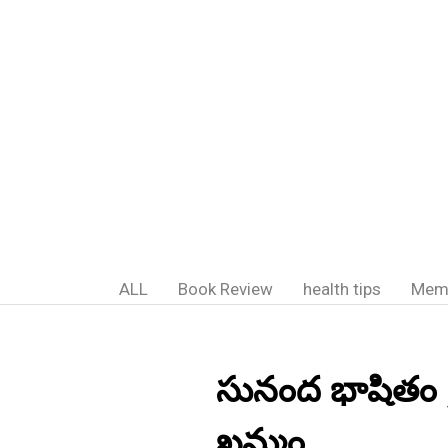
ALL
Book Review
health tips
Mem
సునంద భాషితం ;
ఖమ్మం.