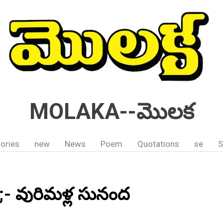
MOLAKA--మొలక
ories
new
News
Poem
Quotations
se
S
- వురిమళ్ల సునంద