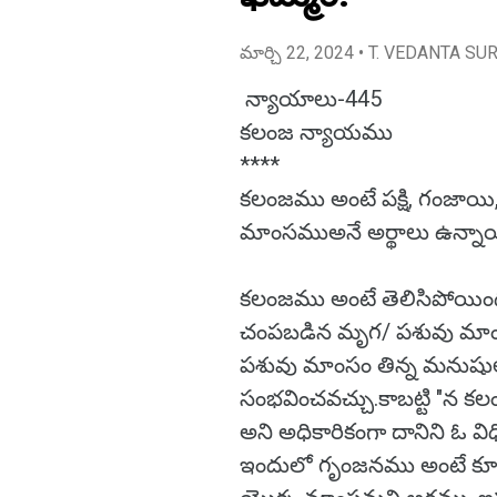
మార్చి 22, 2024
• T. VEDANTA SU
న్యాయాలు-445
కలంజ న్యాయము
****
కలంజము అంటే పక్షి, గంజాయ
మాంసముఅనే అర్థాలు ఉన్నాయ
కలంజము అంటే తెలిసిపోయింద
చంపబడిన మృగ/ పశువు మాం
పశువు మాంసం తిన్న మనుషు
సంభవించవచ్చు.కాబట్టి "న 
అని అధికారికంగా దానిని ఓ విధి 
ఇందులో గృంజనము అంటే కూడా 