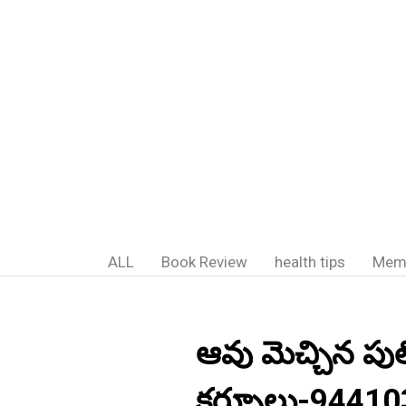
ALL
Book Review
health tips
Mem
ఆవు మెచ్చిన పుల
కర్నూలు-94410