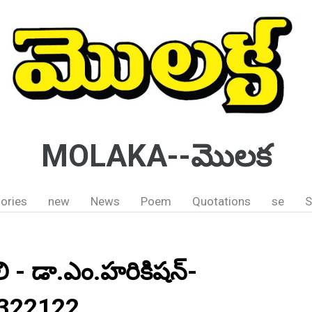
MOLAKA--మొలక
ories
new
News
Poem
Quotations
se
S
ి - డా.ఎం.హరికిషన్-
322122.