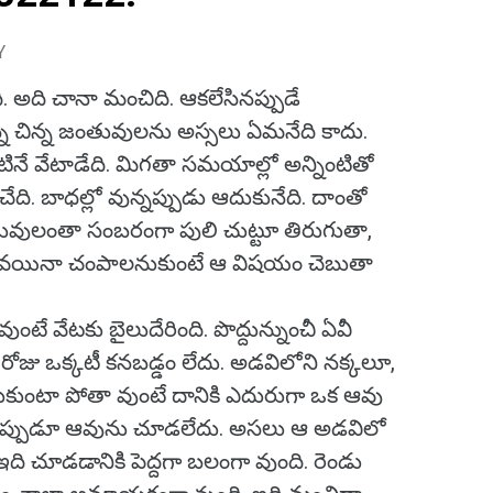
Y
 అది చానా మంచిది. ఆకలేసినప్పుడే
్న చిన్న జంతువులను అస్సలు ఏమనేది కాదు.
వాటినే వేటాడేది. మిగతా సమయాల్లో అన్నింటితో
ి. బాధల్లో వున్నప్పుడు ఆదుకునేది. దాంతో
తువులంతా సంబరంగా పులి చుట్టూ తిరుగుతా,
వయినా చంపాలనుకుంటే ఆ విషయం చెబుతా
టే వేటకు బైలుదేరింది. పొద్దున్నుంచీ ఏవీ
ోజు ఒక్కటీ కనబడ్డం లేదు. అడవిలోని నక్కలూ,
కుంటా పోతా వుంటే దానికి ఎదురుగా ఒక ఆవు
ఎప్పుడూ ఆవును చూడలేదు. అసలు ఆ అడవిలో
ఇది చూడడానికి పెద్దగా బలంగా వుంది. రెండు