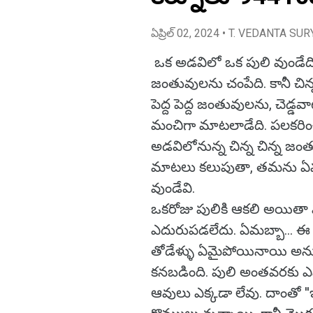
ఏప్రిల్ 02, 2024
• T. VEDANTA SUR
ఒక అడవిలో ఒక పులి వుండేది.
జంతువులను చంపేది. కానీ చిన
పెద్ద పెద్ద జంతువులను, చెడ్డ
మంచిగా మాటలాడేది. పలకరించేద
అడవిలోనున్న చిన్న చిన్న జం
మాటలు కలుపుతా, తమను ఏ
వుండేవి.
ఒకరోజు పులికి ఆకలి అయితా వుం
ఎదురుపడలేదు. ఏమబ్బా... ఈ ర
తోడేళ్ళు ఏమైపోయినాయి అను
కనబడింది. పులి అంతవరకు 
ఆవులు ఎక్కడా లేవు. దాంతో ''