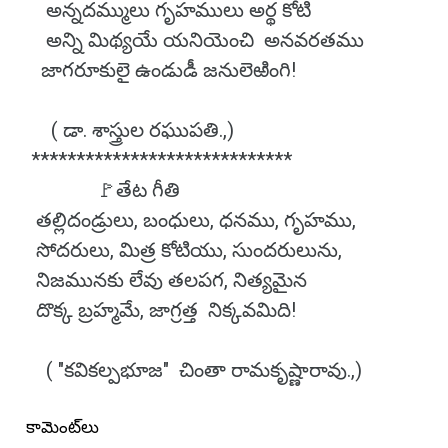
అన్నదమ్ములు గృహములు అర్థ కోటి
అన్ని మిథ్యయే యనియెంచి అనవరతము
జాగరూకులై ఉండుడీ జనులెఱింగి!
( డా. శాస్త్రుల రఘుపతి.,)
*****************************
🚩తేట గీతి
తల్లిదండ్రులు, బంధులు, ధనము, గృహము,
సోదరులు, మిత్ర కోటియు, సుందరులును,
నిజమునకు లేవు తలపగ, నిత్యమైన
దొక్క బ్రహ్మమే, జాగ్రత్త నిక్కవమిది!
( "కవికల్పభూజ" చింతా రామకృష్ణారావు.,)
కామెంట్‌లు