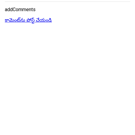
addComments
కామెంట్‌ను పోస్ట్ చేయండి