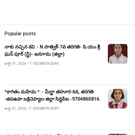
Popular posts
నాకు నచ్చిన కవి: - N.సాత్విక్-7వ తరగతి- పి.యం.శ్రీ
ఘన్ పూర్ (స్టే)- జనగామ (జిల్లా)
జులై 31, 2026
• T. VEDANTA SURY
*కాగితం మహిమ *: - మీర్జా తహూర-6వ, తరగతి
-జిపఉపా:బక్రిచెప్యాల-జిల్లా:సిద్దిపేట -9704865816.
జులై 31, 2026
• T. VEDANTA SURY