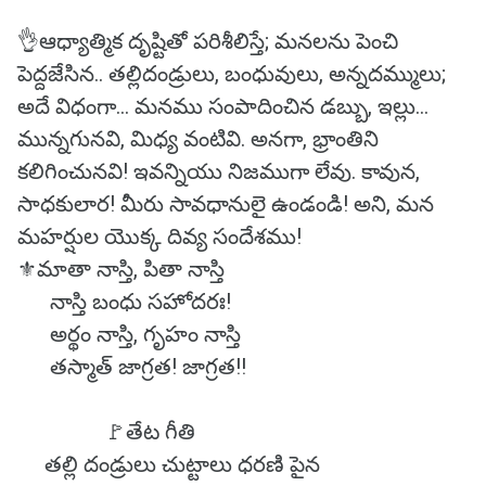
👌ఆధ్యాత్మిక దృష్టితో పరిశీలిస్తే; మనలను పెంచి
పెద్దజేసిన.. తల్లిదండ్రులు, బంధువులు, అన్నదమ్ములు;
అదే విధంగా... మనము సంపాదించిన డబ్బు, ఇల్లు...
మున్నగునవి, మిధ్య వంటివి. అనగా, భ్రాంతిని
కలిగించునవి! ఇవన్నియు నిజముగా లేవు. కావున,
సాధకులార! మీరు సావధానులై ఉండండి! అని, మన
మహర్షుల యొక్క దివ్య సందేశము!
⚜️మాతా నాస్తి, పితా నాస్తి
నాస్తి బంధు సహోదరః!
అర్థం నాస్తి, గృహం నాస్తి
తస్మాత్ జాగ్రత! జాగ్రత!!
🚩తేట గీతి
తల్లి దండ్రులు చుట్టాలు ధరణి పైన