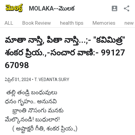
MOLAKA--మొలక
ALL
Book Review
health tips
Memories
new
మాతా నాస్తి, పితా నాస్తి...;- "కవిమిత్ర"
శంకర ప్రియ.,-సంచార వాణి:- 99127
67098
ఏప్రిల్ 01, 2024
• T. VEDANTA SURY
తల్లి తండ్రి బంధువులు
ధనం గృహం.. అనునవి
భ్రాంతి నొసంగు మనకు
మేల్కొనండి! బుధులార!
( అష్టాక్షరీ గీతి, శంకర ప్రియ.,)