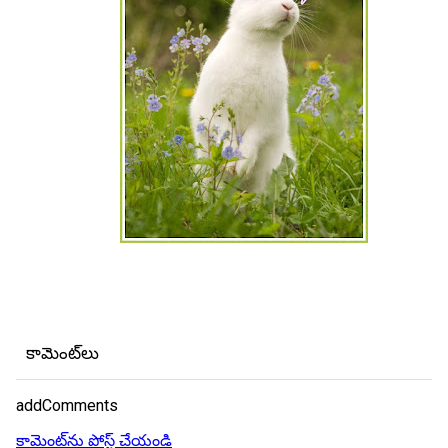
కామెంట్‌లు
addComments
కామెంట్‌ను పోస్ట్ చేయండి