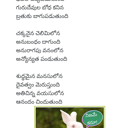
గురుదేవుల బోధ కనిన
బ్రతుకు బాగుపడుతుంది
చక్కనైన చెలిమిలోన
అనుబంధం దాగుంది
అనురాగపు వనంలోన
అన్యోన్యత పండుతుంది
శుద్ధమైన మనసులోన
దైవత్వం మెరుస్తుంది
అతిచిన్న వయసులోన
ఆనందం చిందుతుంది