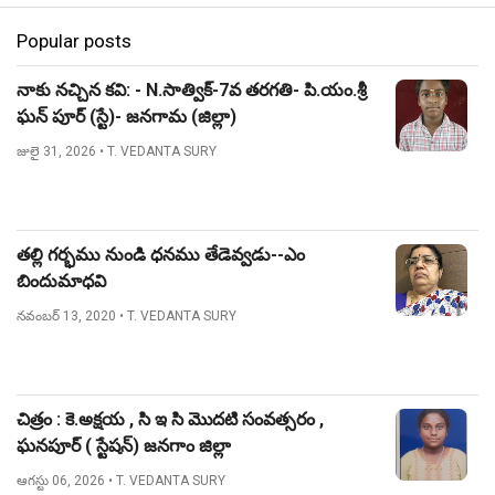
Popular posts
నాకు నచ్చిన కవి: - N.సాత్విక్-7వ తరగతి- పి.యం.శ్రీ
ఘన్ పూర్ (స్టే)- జనగామ (జిల్లా)
జులై 31, 2026
• T. VEDANTA SURY
తల్లి గర్భము నుండి ధనము తేడెవ్వడు--ఎం
బిందుమాధవి
నవంబర్ 13, 2020
• T. VEDANTA SURY
చిత్రం : కె.అక్షయ , సి ఇ సి మొదటి సంవత్సరం ,
ఘనపూర్ ( స్టేషన్) జనగాం జిల్లా
ఆగస్టు 06, 2026
• T. VEDANTA SURY