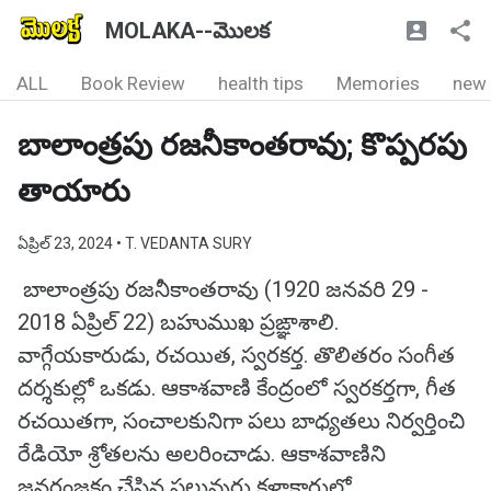
MOLAKA--మొలక
ALL
Book Review
health tips
Memories
new
బాలాంత్రపు రజనీకాంతరావు; కొప్పరపు
తాయారు
ఏప్రిల్ 23, 2024
• T. VEDANTA SURY
బాలాంత్రపు రజనీకాంతరావు (1920 జనవరి 29 -
2018 ఏప్రిల్ 22) బహుముఖ ప్రఙ్ఞాశాలి.
వాగ్గేయకారుడు, రచయిత, స్వరకర్త. తొలితరం సంగీత
దర్శకుల్లో ఒకడు. ఆకాశవాణి కేంద్రంలో స్వరకర్తగా, గీత
రచయితగా, సంచాలకునిగా పలు బాధ్యతలు నిర్వర్తించి
రేడియో శ్రోతలను అలరించాడు. ఆకాశవాణిని
జనరంజకం చేసిన పలువురు కళాకారుల్లో