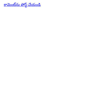
కామెంట్‌ను పోస్ట్ చేయండి