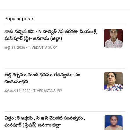
Popular posts
నాకు నచ్చిన కవి: - N.సాత్విక్-7వ తరగతి- పి.యం.శ్రీ
ఘన్ పూర్ (స్టే)- జనగామ (జిల్లా)
జులై 31, 2026
• T. VEDANTA SURY
తల్లి గర్భము నుండి ధనము తేడెవ్వడు--ఎం
బిందుమాధవి
నవంబర్ 13, 2020
• T. VEDANTA SURY
చిత్రం : కె.అక్షయ , సి ఇ సి మొదటి సంవత్సరం ,
ఘనపూర్ ( స్టేషన్) జనగాం జిల్లా