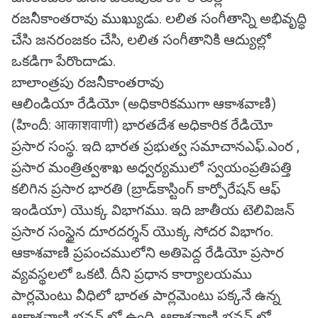
రజనీకాంతరావు ముఖ్యుడు. లలిత సంగీతాన్ని అభివృద్ధి
చేసి జనరంజకం చేసి, లలిత సంగీతానికి ఆద్యుల్లో
ఒకడిగా పేరొందాడు.
బాలాంత్రపు రజనీకాంతరావు
ఆలిండియా రేడియో (అధికారికముగా ఆకాశవాణి)
(హిందీ: आकाशवाणी) భారతదేశ అధికారిక రేడియో
ప్రసార సంస్థ. ఇది భారత ప్రభుత్వ సమాచానఎఫ్.ఎంర ,
ప్రసార మంత్రిత్వశాఖ అధ్వర్యములో స్వయంప్రతిపత్తి
కలిగిన ప్రసార భారతి (బ్రాడ్‌కాస్టింగ్ కార్పోరేషన్ ఆఫ్
ఇండియా) యొక్క విభాగము. ఇది జాతీయ టెలివిజన్
ప్రసార సంస్థైన దూరదర్శన్ యొక్క సోదర విభాగం.
ఆకాశవాణి ప్రపంచములోని అతిపెద్ద రేడియో ప్రసార
వ్యవస్థలలో ఒకటి. దీని ప్రధాన కార్యాలయము
పార్లమెంటు వీధిలో భారత పార్లమెంటు పక్కనే ఉన్న
ఆకాశవాణి భవన్ లో ఉంది. ఆకాశవాణి భవన్ లో