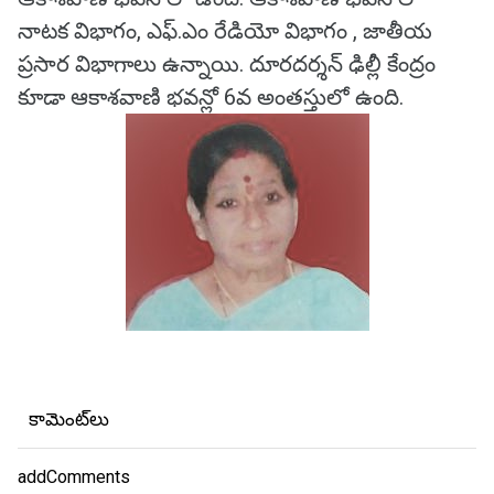
నాటక విభాగం, ఎఫ్.ఎం రేడియో విభాగం , జాతీయ
ప్రసార విభాగాలు ఉన్నాయి. దూరదర్శన్ ఢిల్లీ కేంద్రం
కూడా ఆకాశవాణి భవన్లో 6వ అంతస్తులో ఉంది.
కామెంట్‌లు
addComments