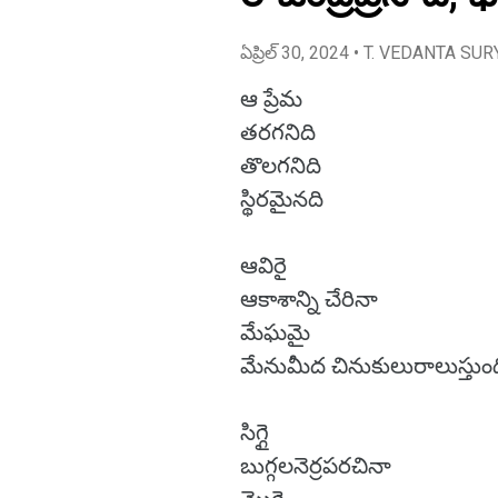
ఏప్రిల్ 30, 2024
• T. VEDANTA SUR
ఆ ప్రేమ
తరగనిది
తొలగనిది
స్థిరమైనది
ఆవిరై
ఆకాశాన్ని చేరినా
మేఘమై
మేనుమీద చినుకులురాలుస్తుం
సిగ్గై
బుగ్గలనెర్రపరచినా