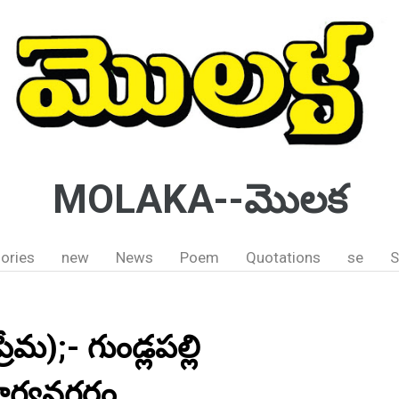
MOLAKA--మొలక
ories
new
News
Poem
Quotations
se
S
రేమ);- గుండ్లపల్లి
 భాగ్యనగరం