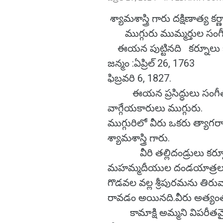
శ్యామశాస్త్రి గారు దక్షిణాత్య
ముగ్గురు ముమ్మర్తుల సంగ
ఈయన పుట్టినది కర్నూలు జి
జన్మం :ఏప్రిల్ 26, 1763
ఫిబ్రవరి 6, 1827.
ఈయన ప్రసిద్ధులు సంగీత క
వాగ్గేయకారులు ముగ్గురు.
ముగ్గురిలో వీరు ఒకరు త్యాగరా
శ్యామశాస్త్రి గారు.
వీరి తల్లిదండ్రులు కర్నూ
మహమ్మదీయుల దండయాత్రలకు బె
గొడవల వల్ల శ్రీపురమను తిరువ
రావడం అయినది.వీరు అత్యంత
కామాక్షి అమ్మని విపరీతమైన