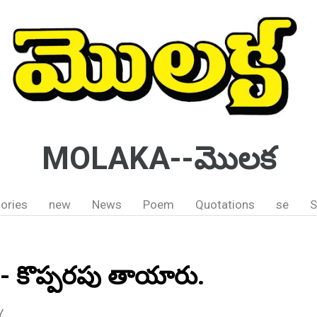
MOLAKA--మొలక
ories
new
News
Poem
Quotations
se
S
రు ;- కొప్పరపు తాయారు.
Y