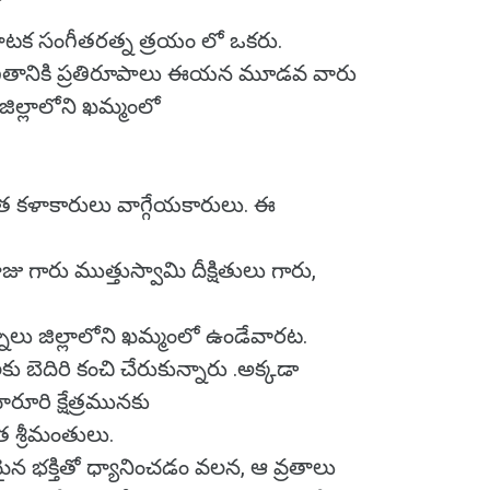
 కర్ణాటక సంగీతరత్న త్రయం లో ఒకరు.
ీతానికి ప్రతిరూపాలు ఈయన మూడవ వారు
ల్లాలోని ఖమ్మంలో
ళాకారులు వాగ్గేయకారులు. ఈ
జు గారు ముత్తుస్వామి దీక్షితులు గారు,
లు జిల్లాలోని ఖమ్మంలో ఉండేవారట.
దిరి కంచి చేరుకున్నారు .అక్కడా
ారూరి క్షేత్రమునకు
 శ్రీమంతులు.
 భక్తితో ధ్యానించడం వలన, ఆ వ్రతాలు