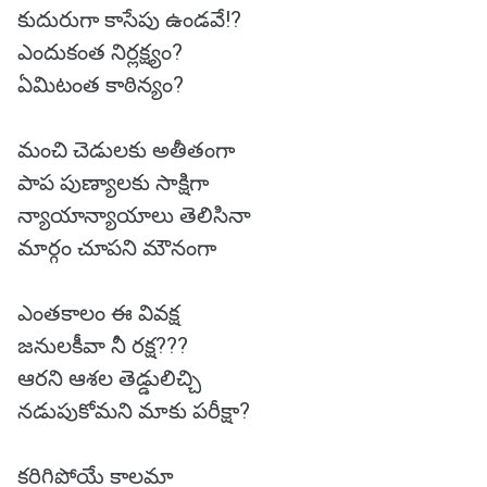
కుదురుగా కాసేపు ఉండవే!?
ఎందుకంత నిర్లక్ష్యం?
ఏమిటంత కాఠిన్యం?
మంచి చెడులకు అతీతంగా
పాప పుణ్యాలకు సాక్షిగా
న్యాయాన్యాయాలు తెలిసినా
మార్గం చూపని మౌనంగా
ఎంతకాలం ఈ వివక్ష
జనులకీవా నీ రక్ష???
ఆరని ఆశల తెడ్డులిచ్చి
నడుపుకోమని మాకు పరీక్షా?
కరిగిపోయే కాలమా