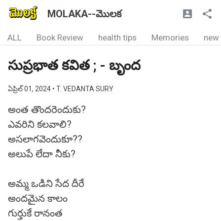
MOLAKA--మొలక
ALL
Book Review
health tips
Memories
new
సుప్రభాత కవిత ; - బృంద
ఏప్రిల్ 01, 2024
• T. VEDANTA SURY
అంత తొందరెందుకు?
ఎవరిని కలవాలి?
అసలాగవెందుకూ??
అలుపే లేదా నీకు?
అమ్మ ఒడిని సేద దీరే
అందమైన కాలం
గుర్తుకే రానంత