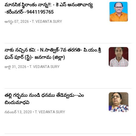
మానసిక స్థిరాంకం నాన్న!!: - కె ఎస్ అనంతాచార్య
-కరీంనగర్--9441195765
ఆగస్టు 07, 2026
• T. VEDANTA SURY
నాకు నచ్చిన కవి: - N.సాత్విక్-7వ తరగతి- పి.యం.శ్రీ
ఘన్ పూర్ (స్టే)- జనగామ (జిల్లా)
జులై 31, 2026
• T. VEDANTA SURY
తల్లి గర్భము నుండి ధనము తేడెవ్వడు--ఎం
బిందుమాధవి
నవంబర్ 13, 2020
• T. VEDANTA SURY