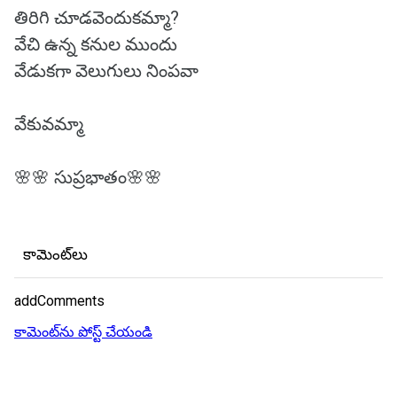
తిరిగి చూడవెందుకమ్మా?
వేచి ఉన్న కనుల ముందు
వేడుకగా వెలుగులు నింపవా
వేకువమ్మా
🌸🌸 సుప్రభాతం🌸🌸
కామెంట్‌లు
addComments
కామెంట్‌ను పోస్ట్ చేయండి