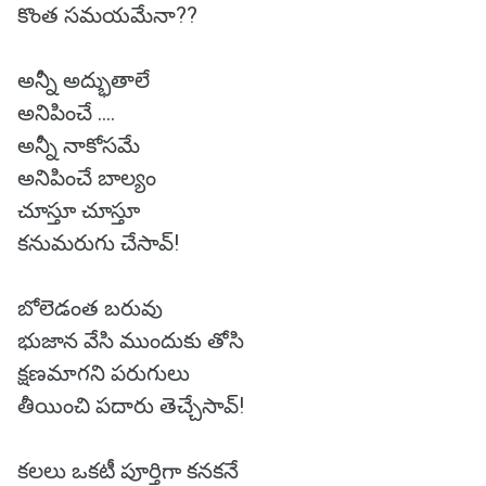
కొంత సమయమేనా??
అన్నీ అద్భుతాలే
అనిపించే ....
అన్నీ నాకోసమే
అనిపించే బాల్యం
చూస్తూ చూస్తూ
కనుమరుగు చేసావ్!
బోలెడంత బరువు
భుజాన వేసి ముందుకు తోసి
క్షణమాగని పరుగులు
తీయించి పదారు తెచ్చేసావ్!
కలలు ఒకటీ పూర్తిగా కనకనే