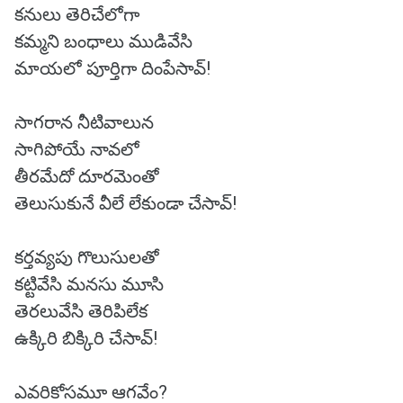
కనులు తెరిచేలోగా
కమ్మని బంధాలు ముడివేసి
మాయలో పూర్తిగా దింపేసావ్!
సాగరాన నీటివాలున
సాగిపోయే నావలో
తీరమేదో దూరమెంతో
తెలుసుకునే వీలే లేకుండా చేసావ్!
కర్తవ్యపు గొలుసులతో
కట్టివేసి మనసు మూసి
తెరలువేసి తెరిపిలేక
ఉక్కిరి బిక్కిరి చేసావ్!
ఎవరికోసమూ ఆగవేం?