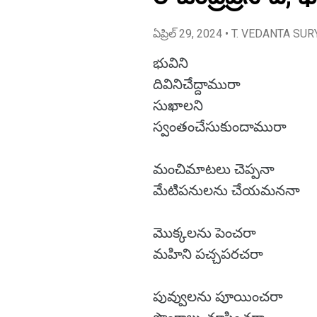
ఏప్రిల్ 29, 2024
• T. VEDANTA SUR
భువిని
దివినిచేద్దామురా
సుఖాలని
స్వంతంచేసుకుందామురా
మంచిమాటలు చెప్పనా
మేటిపనులను చేయమననా
మొక్కలను పెంచరా
మహిని పచ్చపరచరా
పువ్వులను పూయించరా