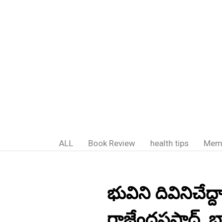
ALL
Book Review
health tips
Mem
భువిని దివినిచేద్దా
రాజేంద్రప్రసాద్,