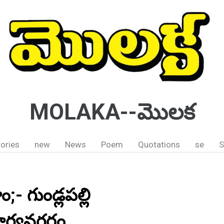
MOLAKA--మొలక
ories
new
News
Poem
Quotations
se
S
ం;- గుండ్లపల్లి
 భాగ్యనగరం