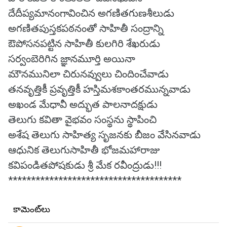
దేదీప్యమానంగావించిన అగణితగుణశీలుడు
అగణితపుస్తకపఠనంతో సాహితీ సంద్రాన్ని
ఔపోసనపట్టిన సాహితీ కులగిరి శేఖరుడు
సర్వంబెరిగిన జ్ఞానమూర్తి అయినా
మౌనమునిలా చిరునవ్వులు చిందించేవాడు
తనవృత్తికీ ప్రవృత్తికీ హస్తిమశకాంతరమున్నవాడు
అఖండ మేధావీ అద్భుత పాలనాదక్షుడు
తెలుగు కవితా వైభవం సంస్థను స్థాపించి
అశేష తెలుగు సాహిత్య సృజనకు బీజం వేసినవాడు
ఆధునిక తెలుగుసాహితీ భోజమహారాజు
కవిపండితపోషకుడు శ్రీ మేక రవీంద్రుడు!!!
**************************************
కామెంట్‌లు