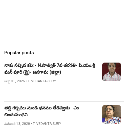
Popular posts
నాకు నచ్చిన కవి: - N.సాత్విక్-7వ తరగతి- పి.యం.శ్రీ
ఘన్ పూర్ (స్టే)- జనగామ (జిల్లా)
జులై 31, 2026
• T. VEDANTA SURY
తల్లి గర్భము నుండి ధనము తేడెవ్వడు--ఎం
బిందుమాధవి
నవంబర్ 13, 2020
• T. VEDANTA SURY