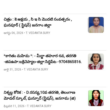
చిత్రం : కె.అక్షయ , సి ఇ సి మొదటి సంవత్సరం ,
ఘనపూర్ ( స్టేషన్) జనగాం జిల్లా
ఆగస్టు 06, 2026
• T. VEDANTA SURY
*కాగితం మహిమ *: - మీర్జా తహూర-6వ, తరగతి
-జిపఉపా:బక్రిచెప్యాల-జిల్లా:సిద్దిపేట -9704865816.
జులై 31, 2026
• T. VEDANTA SURY
నిశ్శబ్ద కోరిక : - D.రసన్య,10వ తరగతి, తెలంగాణ
మోడల్ స్కూల్, ఘన్పూర్ (స్టేషన్), జనగామ (జి)
ఫిబ్రవరి 11, 2026
• T. VEDANTA SURY