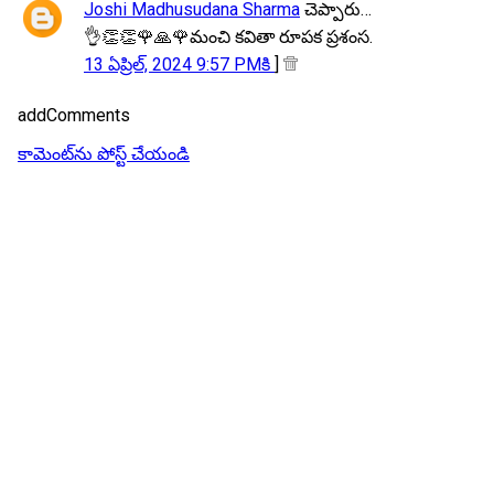
Joshi Madhusudana Sharma
చెప్పారు…
👌👏👏🌹🙏🌹మంచి కవితా రూపక ప్రశంస.
13 ఏప్రిల్, 2024 9:57 PMకి
]
addComments
కామెంట్‌ను పోస్ట్ చేయండి