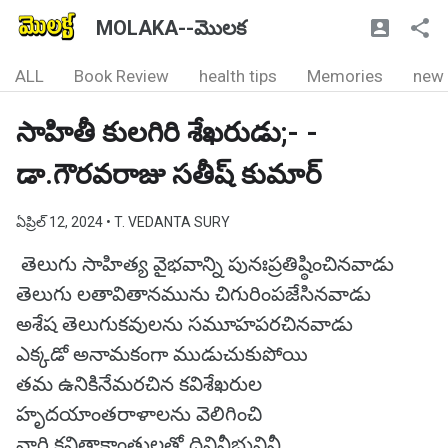
MOLAKA--మొలక
ALL
Book Review
health tips
Memories
new
సాహితీ కులగిరి శేఖరుడు;- -
డా.గౌరవరాజు సతీష్ కుమార్
ఏప్రిల్ 12, 2024
• T. VEDANTA SURY
తెలుగు సాహిత్య వైభవాన్ని పునఃప్రతిష్ఠించినవాడు
తెలుగు లతావితానమును చిగురింపజేసినవాడు
అశేష తెలుగుకవులను సమూహపరచినవాడు
ఎక్కడో అనామకంగా ముడుచుకుపోయి
తమ ఉనికినేమరచిన కవిశేఖరుల
హృదయాంతరాళాలను వెలిగించి
వారి కవితాకాంతులతో దివినీభువినీ