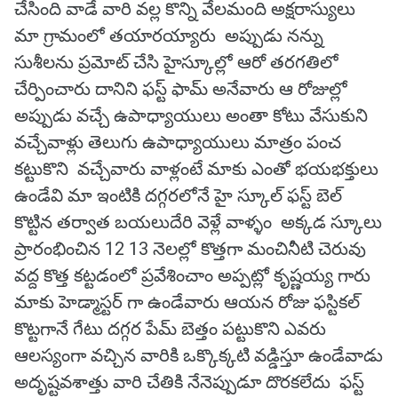
చేసింది వాడే వారి వల్ల కొన్ని వేలమంది అక్షరాస్యులు
మా గ్రామంలో తయారయ్యారు అప్పుడు నన్ను
సుశీలను ప్రమోట్ చేసి హైస్కూల్లో ఆరో తరగతిలో
చేర్పించారు దానిని ఫస్ట్ ఫామ్ అనేవారు ఆ రోజుల్లో
అప్పుడు వచ్చే ఉపాధ్యాయులు అంతా కోటు వేసుకుని
వచ్చేవాళ్లు తెలుగు ఉపాధ్యాయులు మాత్రం పంచ
కట్టుకొని వచ్చేవారు వాళ్లంటే మాకు ఎంతో భయభక్తులు
ఉండేవి మా ఇంటికి దగ్గరలోనే హై స్కూల్ ఫస్ట్ బెల్
కొట్టిన తర్వాత బయలుదేరి వెళ్లే వాళ్ళం అక్కడ స్కూలు
ప్రారంభించిన 12 13 నెలల్లో కొత్తగా మంచినీటి చెరువు
వద్ద కొత్త కట్టడంలో ప్రవేశించాం అప్పట్లో కృష్ణయ్య గారు
మాకు హెడ్మాస్టర్ గా ఉండేవారు ఆయన రోజు ఫస్టికల్
కొట్టగానే గేటు దగ్గర పేమ్ బెత్తం పట్టుకొని ఎవరు
ఆలస్యంగా వచ్చిన వారికి ఒక్కొక్కటి వడ్డిస్తూ ఉండేవాడు
అదృష్టవశాత్తు వారి చేతికి నేనెప్పుడూ దొరకలేదు ఫస్ట్