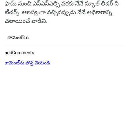
ఫామ్ నుంచి ఎస్ఎస్ఎల్సి వరకు నేనే స్కూల్ లీడర్ ని
టీచర్స్ ఆలస్యంగా వచ్చినప్పుడు నేనే అధికారాన్ని
చలాయించే వాడిని.
కామెంట్‌లు
addComments
కామెంట్‌ను పోస్ట్ చేయండి