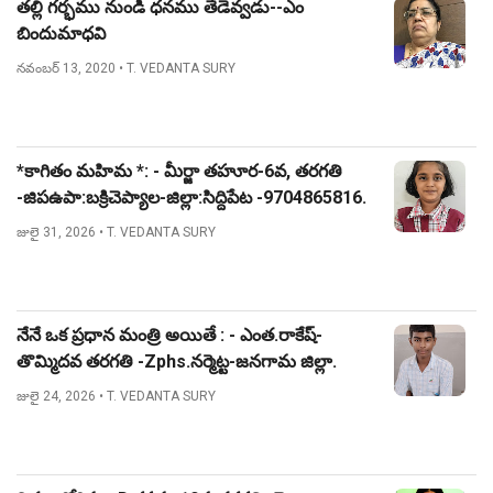
తల్లి గర్భము నుండి ధనము తేడెవ్వడు--ఎం
బిందుమాధవి
నవంబర్ 13, 2020
• T. VEDANTA SURY
*కాగితం మహిమ *: - మీర్జా తహూర-6వ, తరగతి
-జిపఉపా:బక్రిచెప్యాల-జిల్లా:సిద్దిపేట -9704865816.
జులై 31, 2026
• T. VEDANTA SURY
నేనే ఒక ప్రధాన మంత్రి అయితే : - ఎంత.రాకేష్-
తొమ్మిదవ తరగతి -Zphs.నర్మెట్ట-జనగామ జిల్లా.
జులై 24, 2026
• T. VEDANTA SURY