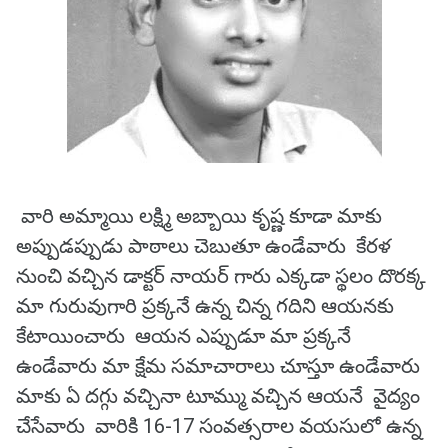
వారి అమ్మాయి లక్ష్మి అబ్బాయి కృష్ణ కూడా మాకు
అప్పుడప్పుడు పాఠాలు చెబుతూ ఉండేవారు కేరళ
నుంచి వచ్చిన డాక్టర్ నాయర్ గారు ఎక్కడా స్థలం దొరక్క
మా గురువుగారి ప్రక్కనే ఉన్న చిన్న గదిని ఆయనకు
కేటాయించారు ఆయన ఎప్పుడూ మా ప్రక్కనే
ఉండేవారు మా క్షేమ సమాచారాలు చూస్తూ ఉండేవారు
మాకు ఏ దగ్గు వచ్చినా టూమ్ము వచ్చిన ఆయనే వైద్యం
చేసేవారు వారికి 16-17 సంవత్సరాల వయసులో ఉన్న