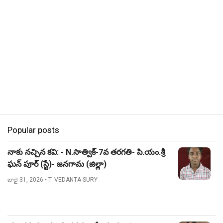
Popular posts
నాకు నచ్చిన కవి: - N.సాత్విక్-7వ తరగతి- పి.యం.శ్రీ
ఘన్ పూర్ (స్టే)- జనగామ (జిల్లా)
జులై 31, 2026
• T. VEDANTA SURY