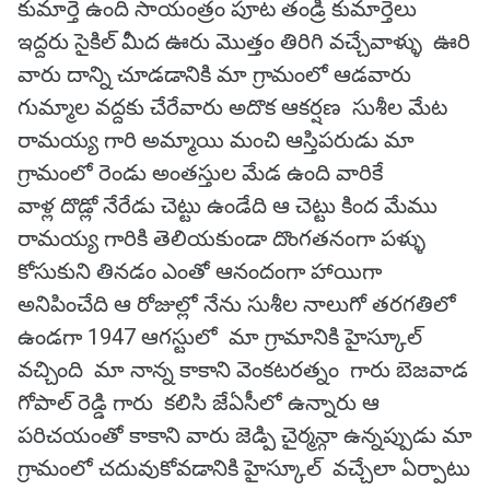
కుమార్తె ఉంది సాయంత్రం పూట తండ్రి కుమార్తెలు
ఇద్దరు సైకిల్ మీద ఊరు మొత్తం తిరిగి వచ్చేవాళ్ళు ఊరి
వారు దాన్ని చూడడానికి మా గ్రామంలో ఆడవారు
గుమ్మాల వద్దకు చేరేవారు అదొక ఆకర్షణ సుశీల మేట
రామయ్య గారి అమ్మాయి మంచి ఆస్తిపరుడు మా
గ్రామంలో రెండు అంతస్తుల మేడ ఉంది వారికే
వాళ్ల దొడ్లో నేరేడు చెట్టు ఉండేది ఆ చెట్టు కింద మేము
రామయ్య గారికి తెలియకుండా దొంగతనంగా పళ్ళు
కోసుకుని తినడం ఎంతో ఆనందంగా హాయిగా
అనిపించేది ఆ రోజుల్లో నేను సుశీల నాలుగో తరగతిలో
ఉండగా 1947 ఆగస్టులో మా గ్రామానికి హైస్కూల్
వచ్చింది మా నాన్న కాకాని వెంకటరత్నం గారు బెజవాడ
గోపాల్ రెడ్డి గారు కలిసి జేఏసీలో ఉన్నారు ఆ
పరిచయంతో కాకాని వారు జెడ్పి చైర్మన్గా ఉన్నప్పుడు మా
గ్రామంలో చదువుకోవడానికి హైస్కూల్ వచ్చేలా ఏర్పాటు