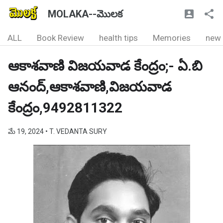
MOLAKA--మొలక
ALL
Book Review
health tips
Memories
new
ఆకాశవాణి విజయవాడ కేంద్రం;- ఏ.బి
ఆనంద్,ఆకాశవాణి,విజయవాడ
కేంద్రం,9492811322
మే 19, 2024
• T. VEDANTA SURY