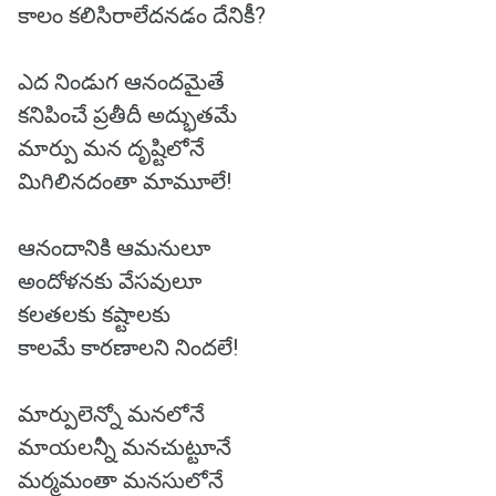
కాలం కలిసిరాలేదనడం దేనికీ?
ఎద నిండుగ ఆనందమైతే
కనిపించే ప్రతీదీ అద్భుతమే
మార్పు మన దృష్టిలోనే
మిగిలినదంతా మామూలే!
ఆనందానికి ఆమనులూ
అందోళనకు వేసవులూ
కలతలకు కష్టాలకు
కాలమే కారణాలని నిందలే!
మార్పులెన్నో మనలోనే
మాయలన్నీ మనచుట్టూనే
మర్మమంతా మనసులోనే