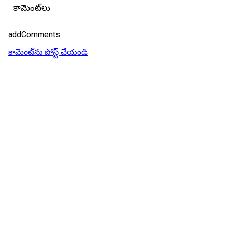
కామెంట్‌లు
addComments
కామెంట్‌ను పోస్ట్ చేయండి