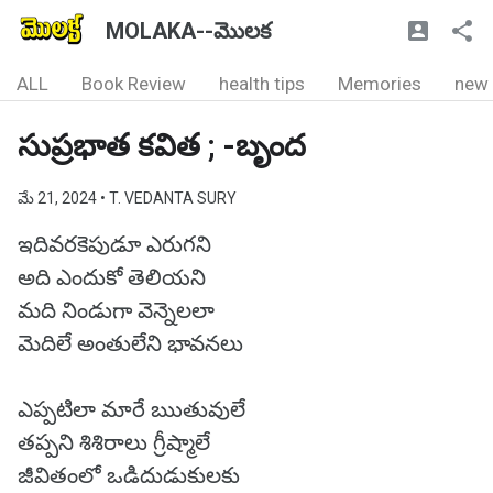
MOLAKA--మొలక
ALL
Book Review
health tips
Memories
new
సుప్రభాత కవిత ; -బృంద
మే 21, 2024
• T. VEDANTA SURY
ఇదివరకెపుడూ ఎరుగని
అది ఎందుకో తెలియని
మది నిండుగా వెన్నెలలా
మెదిలే అంతులేని భావనలు
ఎప్పటిలా మారే ఋతువులే
తప్పని శిశిరాలు గ్రీష్మాలే
జీవితంలో ఒడిదుడుకులకు