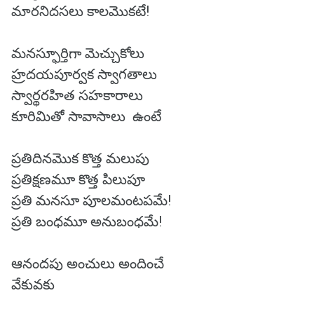
మారనిదసలు కాలమొకటే!
మనస్ఫూర్తిగా మెచ్చుకోలు
హ్రదయపూర్వక స్వాగతాలు
స్వార్థరహిత సహకారాలు
కూరిమితో సావాసాలు ఉంటే
ప్రతిదినమొక కొత్త మలుపు
ప్రతిక్షణమూ కొత్త పిలుపూ
ప్రతి మనసూ పూలమంటపమే!
ప్రతి బంధమూ అనుబంధమే!
ఆనందపు అంచులు అందించే
వేకువకు