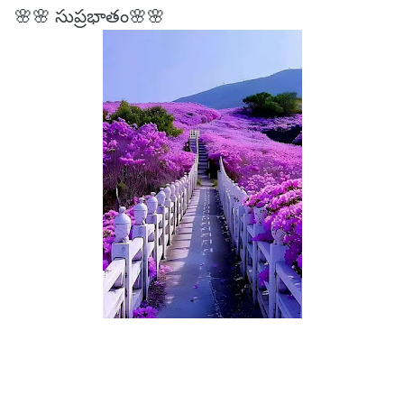
🌸🌸 సుప్రభాతం🌸🌸