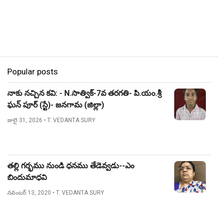
Popular posts
నాకు నచ్చిన కవి: - N.సాత్విక్-7వ తరగతి- పి.యం.శ్రీ
ఘన్ పూర్ (స్టే)- జనగామ (జిల్లా)
జులై 31, 2026
• T. VEDANTA SURY
తల్లి గర్భము నుండి ధనము తేడెవ్వడు--ఎం
బిందుమాధవి
నవంబర్ 13, 2020
• T. VEDANTA SURY