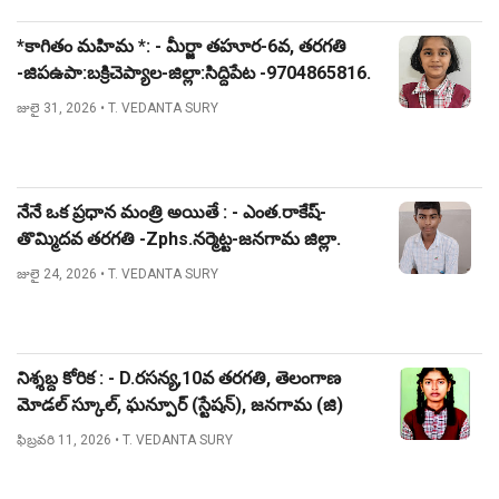
*కాగితం మహిమ *: - మీర్జా తహూర-6వ, తరగతి
-జిపఉపా:బక్రిచెప్యాల-జిల్లా:సిద్దిపేట -9704865816.
జులై 31, 2026
• T. VEDANTA SURY
నేనే ఒక ప్రధాన మంత్రి అయితే : - ఎంత.రాకేష్-
తొమ్మిదవ తరగతి -Zphs.నర్మెట్ట-జనగామ జిల్లా.
జులై 24, 2026
• T. VEDANTA SURY
నిశ్శబ్ద కోరిక : - D.రసన్య,10వ తరగతి, తెలంగాణ
మోడల్ స్కూల్, ఘన్పూర్ (స్టేషన్), జనగామ (జి)
ఫిబ్రవరి 11, 2026
• T. VEDANTA SURY