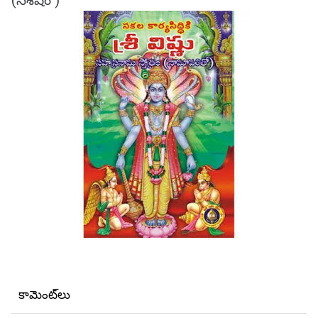
(సశేషం )
కామెంట్‌లు