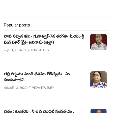
Popular posts
నాకు నచ్చిన కవి: - N.సాత్విక్-7వ తరగతి- పి.యం.శ్రీ
ఘన్ పూర్ (స్టే)- జనగామ (జిల్లా)
జులై 31, 2026
• T. VEDANTA SURY
తల్లి గర్భము నుండి ధనము తేడెవ్వడు--ఎం
బిందుమాధవి
నవంబర్ 13, 2020
• T. VEDANTA SURY
చిత్రం : కె.అక్షయ , సి ఇ సి మొదటి సంవత్సరం ,