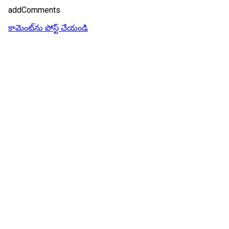
addComments
కామెంట్‌ను పోస్ట్ చేయండి