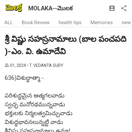
MOLAKA--మొలక
ALL
Book Review
health tips
Memories
new
శ్రీ విష్ణు సహస్రనామాలు (బాల పంచపది
)-ఎం. వి. ఉమాదేవి
మే 01, 2024
• T. VEDANTA SURY
636)విశుద్ధాత్మా -
పరిశుద్ధమైన ఆత్మగలవాడు
స్వచ్ఛ మనోరథమున్నవాడు
భక్తులకు నిర్మలత్వమిచ్చువాడు
విశుద్ధభావనలున్నట్టి వాడు
శ్రీవిష్ణు సహస్రనామాలు ఉమా!