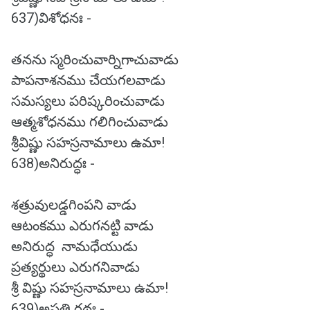
637)విశోధనః -
తనను స్మరించువార్నిగాచువాడు
పాపనాశనము చేయగలవాడు
సమస్యలు పరిష్కరించువాడు
ఆత్మశోధనము గలిగించువాడు
శ్రీవిష్ణు సహస్రనామాలు ఉమా!
638)అనిరుద్ధః -
శత్రువులడ్డగింపని వాడు
ఆటంకము ఎరుగనట్టి వాడు
అనిరుద్ధ నామధేయుడు
ప్రత్యర్థులు ఎరుగనివాడు
శ్రీ విష్ణు సహస్రనామాలు ఉమా!
639)అప్రతి రథః -