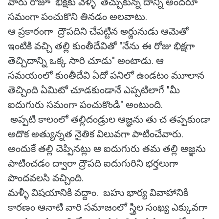
వారు రోజూ భిక్షకు వెళ్ళి తెచ్చుకున్న దాన్ని అందరూ
సమంగా పంచుకొని తినడం అలవాటు.
ఆ ప్రకారంగా ద్రౌపదిని చేపట్టిన అర్జునుడు ఆమెతో
ఇంటికి వచ్చి తల్లి కుంతీదేవితో "నేను ఈ రోజు భిక్షగా
తెచ్చిదాన్ని ఒక్క సారి చూడు" అంటాడు. ఆ
సమయంలో కుంతీదేవి ఏదో పనిలో ఉండటం మూలాన
తెచ్చింది ఏమిటో చూడకుండానే ఎప్పటిలాగే "మీ
ఐదుగురు సమంగా పంచుకొండి" అంటుంది.
అప్పటి కాలంలో తల్లిదండ్రుల ఆజ్ఞను తు చ తప్పకుండా
అదొక అత్యున్నత నైతిక విలువగా పాటించేవారు.
అందుకే తల్లి చెప్పినట్లు ఆ ఐదుగురు తమ తల్లి ఆజ్ఞను
పాటించడం ద్వారా ద్రౌపది ఐదుగురిని భర్తలుగా
పొందవలసి వచ్చింది.
మళ్ళీ విషయానికి వద్దాం. బహు భార్య వివాహానికి
కారణం ఆనాటి వారి సమాజంలో స్త్రిల సంఖ్య ఎక్కువగా