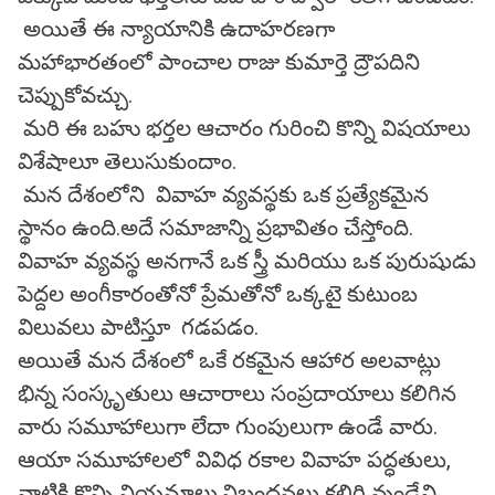
అయితే ఈ న్యాయానికి ఉదాహరణగా
మహాభారతంలో పాంచాల రాజు కుమార్తె ద్రౌపదిని
చెప్పుకోవచ్చు.
మరి ఈ బహు భర్తల ఆచారం గురించి కొన్ని విషయాలు
విశేషాలూ తెలుసుకుందాం.
మన దేశంలోని వివాహ వ్యవస్థకు ఒక ప్రత్యేకమైన
స్థానం ఉంది.అదే సమాజాన్ని ప్రభావితం చేస్తోంది.
వివాహ వ్యవస్థ అనగానే ఒక స్త్రీ మరియు ఒక పురుషుడు
పెద్దల అంగీకారంతోనో ప్రేమతోనో ఒక్కటై కుటుంబ
విలువలు పాటిస్తూ గడపడం.
అయితే మన దేశంలో ఒకే రకమైన ఆహార అలవాట్లు
భిన్న సంస్కృతులు ఆచారాలు సంప్రదాయాలు కలిగిన
వారు సమూహాలుగా లేదా గుంపులుగా ఉండే వారు.
ఆయా సమూహాలలో వివిధ రకాల వివాహ పద్ధతులు,
వాటికి కొన్ని నియమాలు,నిబంధనలు కలిగి వుండేవి.