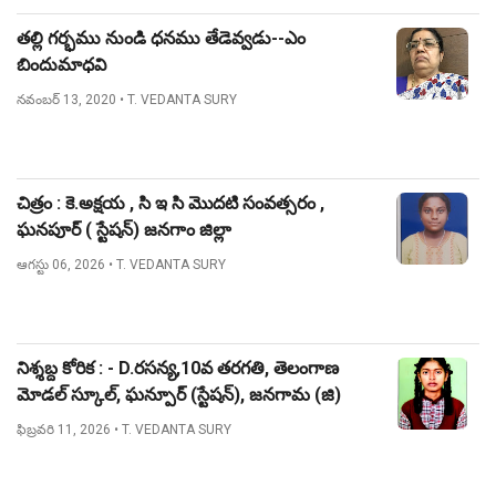
తల్లి గర్భము నుండి ధనము తేడెవ్వడు--ఎం
బిందుమాధవి
నవంబర్ 13, 2020
• T. VEDANTA SURY
చిత్రం : కె.అక్షయ , సి ఇ సి మొదటి సంవత్సరం ,
ఘనపూర్ ( స్టేషన్) జనగాం జిల్లా
ఆగస్టు 06, 2026
• T. VEDANTA SURY
నిశ్శబ్ద కోరిక : - D.రసన్య,10వ తరగతి, తెలంగాణ
మోడల్ స్కూల్, ఘన్పూర్ (స్టేషన్), జనగామ (జి)
ఫిబ్రవరి 11, 2026
• T. VEDANTA SURY