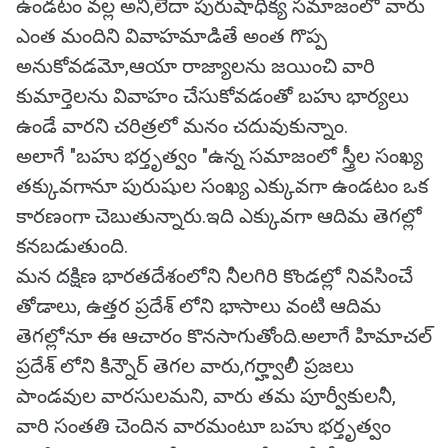
ఉండటం వల్ల అని,లేదా పురుషాధిక్య సమాజంలో వారు
ఎంత మందిని వివాహమాడితే అంత గొప్ప
అనుకోవడమో,ఆయా రాజ్యాలను జయించి వారి
కుమార్తెలను వివాహం చేసుకోవడంతో బహు భార్యలు
ఉండే వారని చరిత్రలో మనం చదువుకున్నాం.
అలాగే "బహు భర్తృత్వం "ఉన్న సమాజంలో స్త్రీల సంఖ్య
తక్కువగానూ పురుషుల సంఖ్య ఎక్కువగా ఉండటం ఒక
కారణంగా చెబుతున్నారు.ఇది ఎక్కువగా ఆదిమ తెగల్లో
కనబడుతుంది.
మన దక్షిణ భారతదేశంలోని నీలగిరి కొండల్లో నివసించే
తోడాలు, ఉత్తర ప్రదేశ్ లోని భాసాలు వంటి ఆదిమ
తెగల్లోనూ ఈ ఆచారం కొనసాగుతోంది.అలాగే హిమాచల్
ప్రదేశ్ లోని కిన్నౌర్ తెగల వారు,గర్హ్వాలీ ప్రజలు
పాండవుల వారసులమని, వారు తమ పూర్వీకులనీ,
వారి సంతతి చెందిన వారమంటూ బహు భర్తృత్వం