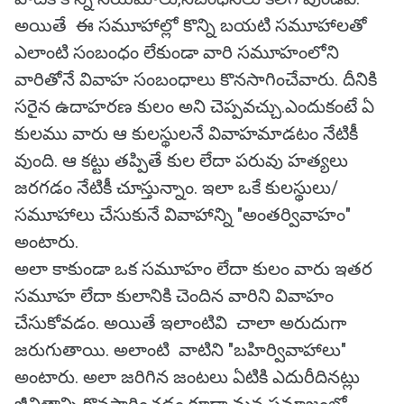
అయితే ఈ సమూహాల్లో కొన్ని బయటి సమూహాలతో
ఎలాంటి సంబంధం లేకుండా వారి సమూహంలోని
వారితోనే వివాహ సంబంధాలు కొనసాగించేవారు. దీనికి
సరైన ఉదాహరణ కులం అని చెప్పవచ్చు.ఎందుకంటే ఏ
కులము వారు ఆ కులస్థులనే వివాహమాడటం నేటికీ
వుంది. ఆ కట్టు తప్పితే కుల లేదా పరువు హత్యలు
జరగడం నేటికీ చూస్తున్నాం. ఇలా ఒకే కులస్థులు/
సమూహాలు చేసుకునే వివాహాన్ని "అంతర్వివాహం"
అంటారు.
అలా కాకుండా ఒక సమూహం లేదా కులం వారు ఇతర
సమూహ లేదా కులానికి చెందిన వారిని వివాహం
చేసుకోవడం. అయితే ఇలాంటివి చాలా అరుదుగా
జరుగుతాయి. అలాంటి వాటిని "బహిర్వివాహాలు"
అంటారు. అలా జరిగిన జంటలు ఏటికి ఎదురీదినట్లు