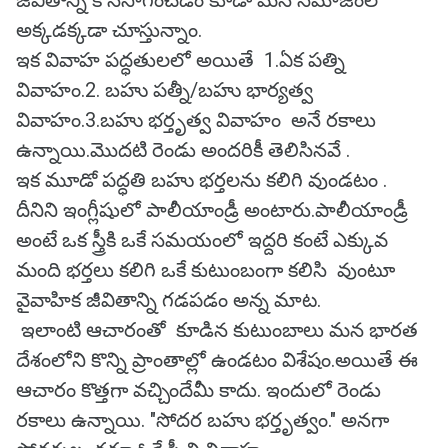
జీవితాన్ని కొనసాగించడం కూడా మన సమాజంలో
అక్కడక్కడా చూస్తున్నాం.
ఇక వివాహ పద్ధతులలో అయితే 1.ఏక పత్ని
వివాహం.2. బహు పత్నీ/బహు భార్యత్వ
వివాహం.3.బహు భర్తృత్వ వివాహం అనే రకాలు
ఉన్నాయి.మొదటి రెండు అందరికీ తెలిసినవే .
ఇక మూడో పద్ధతి బహు భర్తలను కలిగి వుండటం .
దీనిని ఇంగ్లీషులో పాలీయాండ్రీ అంటారు.పాలీయాండ్రీ
అంటే ఒక స్త్రీకి ఒకే సమయంలో ఇద్దరి కంటే ఎక్కువ
మంది భర్తలు కలిగి ఒకే కుటుంబంగా కలిసి వుంటూ
వైవాహిక జీవితాన్ని గడపడం అన్న మాట.
ఇలాంటి ఆచారంతో కూడిన కుటుంబాలు మన భారత
దేశంలోని కొన్ని ప్రాంతాల్లో ఉండటం విశేషం.అయితే ఈ
ఆచారం కొత్తగా వచ్చిందేమీ కాదు. ఇందులో రెండు
రకాలు ఉన్నాయి. "సోదర బహు భర్తృత్వం." అనగా