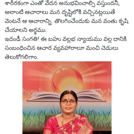
శారీరకంగా ఎంతో వేదన అనుభవించాల్సి వస్తుందనీ,
అలాంటి ఆచారాలు మన దృష్టిలోకి వచ్చినట్లయితే
వెంటనే ఆ ఆచారాన్ని తొలగించేందుకు మన వంతు కృషి
చేయాలని అర్థము.
ఇదండీ సంగతి! ఈ బహు వల్లభ న్యాయము వల్ల దానికి
సంబంధించిన ఆచార వ్యవహారాలూ మంచి చెడులు
తెలుకోగలిగాం.