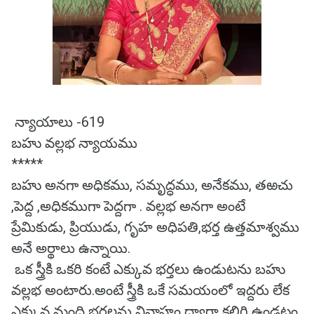
న్యాయాలు -619
బహు వల్లభ న్యాయము
*****
బహు అనగా అధికము, సమృద్ధము, అనేకము, తఱచు
,పెద్ద ,అధికముగా పెద్దగా . వల్లభ అనగా అంటే
ప్రేమికుడు, ప్రియుడు, గృహ అధిపతి,భర్త ఉత్తమాశ్వము
అనే అర్థాలు ఉన్నాయి.
ఒక స్త్రీకి ఒకరి కంటే ఎక్కువ భర్తలు ఉండుటను బహు
వల్లభ అంటారు.అంటే స్త్రీకి ఒకే సమయంలో ఇద్దరు లేక
ఎక్కువ మంది భర్తలను వివాహం ద్వారా కలిగి ఉండటం.