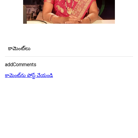
కామెంట్‌లు
addComments
కామెంట్‌ను పోస్ట్ చేయండి