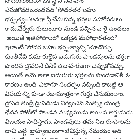
సోదరులందరూ ఓకే స్త్రీ ని వివాహం
చేసుకోవడం.రెండవది "సోదరేతర బహు
భర్తృత్వం."అనగా స్త్రీ చేసుకున్న భర్తలు సహోదరులు
కాదు.వేర్వేరు కుటుంబాల నుండి వచ్చిన వారై ఉండటం.
అయితే ఇతిహాసాలలో ఒకటైన మహాభారతంలో
ఇలాంటి "సోదర బహు భర్తృత్వాన్ని "చూడొచ్చు.
కుంతీదేవి కుమారులైన ఐదుగురు పాండవులను భర్తగా
పొందిన ద్రౌపదినే దీనికి ఉదాహరణగా చెప్పుకోవచ్చు.
అయితే ఆమె అలా ఐదుగురు భర్తలను పొందడానికి ఓ
కారణం ఉంది. ఎలాగూ సందర్భం వచ్చింది కాబట్టి ఆ
విషయాన్ని కూడా రేఖామాత్రంగా గుర్తు చేసుకుందాం.
ద్రౌపది తండ్రి ద్రుపదుడు నిర్వించిన మత్స్య యంత్ర
ఛేదన పోటీలో పాండవ మధ్యముడు అయిన అర్జునుడు
విజయం సాధిస్తాడు. పాండవులు తమ నిజ రూపాలను
దాచి పెట్టి బ్రాహ్మణులుగా జీవిస్తున్న సమయం అది.