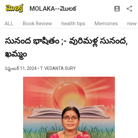
MOLAKA--మొలక
ALL
Book Review
health tips
Memories
new
సునంద భాషితం ;- వురిమళ్ల సునంద,
ఖమ్మం
సెప్టెంబర్ 11, 2024
• T. VEDANTA SURY