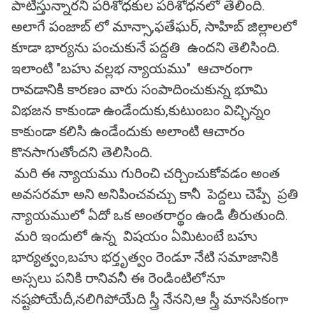
పాటిస్తున్నారని పరిశోధకుల పరిశోధనలో తేలింది.
అలాగే పంజాబ్ లో మాన్సా,ఫతేఘర్, సాహిబ్ జిల్లాలలో
కూడా భార్యను పంచుకునే పద్దతి ఉందని తెలిసింది.
ఇలాంటి "బహు వల్లభ న్యాయము" ఆచారంగా
రావడానికి కారణం వారు సంపాదించుకున్న భూమి
విభజన కాకుండా ఉండేందుకు,కుటుంబం విచ్ఛిన్నం
కాకుండా కలిసి ఉండేందుకు అలాంటి ఆచారం
కొనసాగుతోందని తెలిసింది.
మరి ఈ న్యాయము గురించి చర్చించుకోవడం అంత
అవసరమా అని అనిపించవచ్చు కానీ పెద్దలు చెప్పే ప్రతి
న్యాయములో ఏదో ఒక అంతరార్థం ఉండి తీరుతుంది.
మరి ఇందులో ఉన్న విషయం ఏమిటంటే బహు
భార్యత్వం,బహు భర్తృత్వం రెండూ నేటి సమాజానికి
అస్సలు పనికి రానివనీ ఈ రెండింటిలోనూ
నష్టపోయేదీ,నలిగిపోయేది స్త్రీ నేనని,ఆ స్త్రీ మానసికంగా