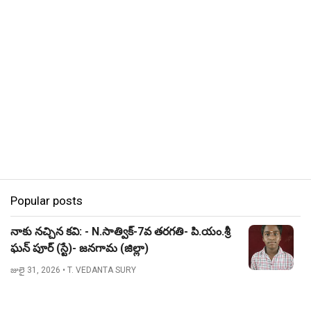
Popular posts
నాకు నచ్చిన కవి: - N.సాత్విక్-7వ తరగతి- పి.యం.శ్రీ
ఘన్ పూర్ (స్టే)- జనగామ (జిల్లా)
జులై 31, 2026
• T. VEDANTA SURY