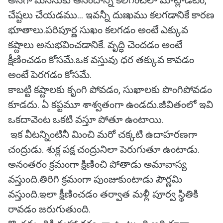
అనగా మనసుకు ఆనందాన్ని కలిగించేలా మాట్లాడటం,
చేష్టలు చేయడము... ఇవన్నీ దుఃఖము కలగడానికే కారణ
భూతాలు.పరిపూర్ణ సుఖం కలగడం అంటే ఎక్కువ
కష్టాలు అనుభవించడానికే. వృద్ధి చెందడం అంటే
క్షీణించడం కోసమే.ఒక వస్తువు ధర తక్కువ కావడం
అంటే పెరగడం కోసమే.
కాబట్టి కష్టాలకు కృంగి పోవడం, సుఖాలకు పొంగిపోవడం
కూడదు. ఏ కప్టమూ శాశ్వతంగా ఉండదు.జీవితంలో ఇవి
ఒకదావెంట ఒకటి వస్తూ పోతూ ఉంటాయి.
ఇక వీటన్నింటినీ మించి మరో చక్కటి ఉదాహరణగా
చంద్రుడు. శుక్ల పక్ష చంద్రునిలా పెరుగుతూ ఉంటాడు.
అనంతరం క్రమంగా క్షిణించి పోతాడు అమావాస్య
వస్తుంది.తిరిగి క్రమంగా పుంజుకుంటాడు పౌర్ణమి
వస్తుంది.ఇలా క్షీణించడం తర్వాత మళ్లీ పూర్వ స్థితికి
రావడం జరుగుతుంది.