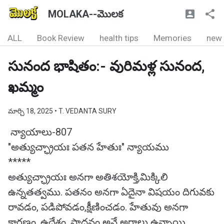
MOLAKA--మొలక
ALL
Book Review
health tips
Memories
new
సునంద భాషితం:- వురిమళ్ల సునంద,
ఖమ్మం
మార్చి 18, 2025
• T. VEDANTA SURY
న్యాయాలు-807
"అత్యుచ్ఛ్రాయః పతన హేతుః" న్యాయము
*****
అత్యుచ్ఛ్రాయః అనగా అతిశయోక్తి,మిక్కిలి
ఉన్నతత్వము. పతనం అనగా ఏదైనా విషయం దిగువకు
రావడం, పడిపోవడం,క్షీణించడం. హేతువు అనగా
కారణం, ఉద్దేశం, సాధనం అనే అర్థాలు ఉన్నాయి.