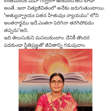
కొంతమందికి మహా గర్వంగా ఉంటుంది.అది కూడా
అంతే...ఇలా నిత్యజీవితంలో అనేకం జరుగుతుంటాయి.
"అత్యుచ్ఛ్రాయః పతన హేతువుః న్యాయము" లోని
అంతరార్థము ఇదే.ఎంతగా పెరిగినా తరగిపోవడం
తప్పదు"అని.
ఇది తెలుసుకుని మసలుకుందాం. దేనికీ తొందర
పడకుండా స్థితిప్రజ్ఞతో జీవితాన్ని గడుపుదాం.