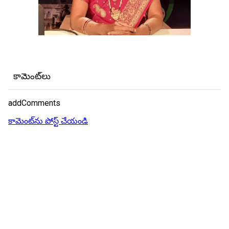
కామెంట్‌లు
addComments
కామెంట్‌ను పోస్ట్ చేయండి