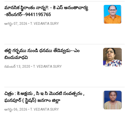
మానసిక స్థిరాంకం నాన్న!!: - కె ఎస్ అనంతాచార్య
-కరీంనగర్--9441195765
ఆగస్టు 07, 2026
• T. VEDANTA SURY
తల్లి గర్భము నుండి ధనము తేడెవ్వడు--ఎం
బిందుమాధవి
నవంబర్ 13, 2020
• T. VEDANTA SURY
చిత్రం : కె.అక్షయ , సి ఇ సి మొదటి సంవత్సరం ,
ఘనపూర్ ( స్టేషన్) జనగాం జిల్లా
ఆగస్టు 06, 2026
• T. VEDANTA SURY