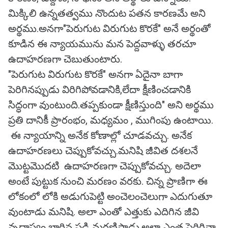
మిక్కిలి ఉన్నతత్వము నొందుట పతన కారణమే అని
అర్థము.అనగా"పెరుగుట విరుగుట కొరకే" అనే అర్థంతో
కూడిన ఈ న్యాయమును మన పెద్దవాళ్ళు తరచూ
ఉదాహరణగా చెబుతుంటారు.
"పెరుగుట విరుగుట కొరకే" అనగా ఏదైనా బాగా
పెరిగినప్పుడు విరిగిపోవడానికి,లేదా క్షీణించడానికి
సిద్ధంగా వుంటుంది.తప్పకుండా క్షీణిస్తుంది" అని అర్థము
ప్రతి దానికీ ప్రారంభం, మధ్యమం , ముగింపు ఉంటాయి.
ఈ న్యాయాన్ని అనేక కోణాల్లో చూడవచ్చు. అనేక
ఉదాహరణలు చెప్పుకోవచ్చు.మనిషి జీవిత దశలనే
మొట్టమొదటి ఉదాహరణగా చెప్పుకోవచ్చు. అదెలా
అంటే పుట్టుక నుంచి మరణం వరకు. చిన్న ప్రాణిగా ఈ
లోకంలో లోకి అడుగుపెట్టి అంచెలంచెలుగా ఎదుగుతూ
వుంటాడు మనిషి. అలా ఎంతో ఎత్తుకు ఎదిగిన జీవి
వృద్ధాప్యం బారిన పడి మరణిస్తాడు.అలా ఎంత పెరిగినా