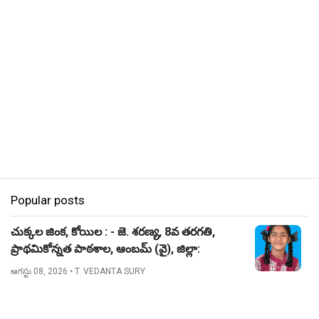
Popular posts
చుక్కల జింక, కోయిల : - జె. శరణ్య, 8వ తరగతి,
ప్రాథమికోన్నత పాఠశాల, ఆంబమ్ (వై), జిల్లా:
నిజామాబాద్.
ఆగస్టు 08, 2026
• T. VEDANTA SURY