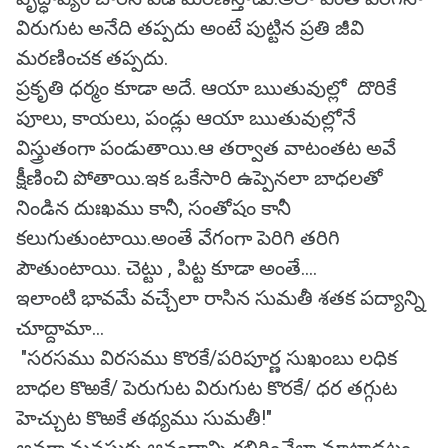
విరుగుట అనేది తప్పదు అంటే పుట్టిన ప్రతి జీవి
మరణించక తప్పదు.
ప్రకృతి ధర్మం కూడా అదే. ఆయా ఋతువుల్లో దొరికే
పూలు, కాయలు, పండ్లు ఆయా ఋతువుల్లోనే
విస్త్రుతంగా పండుతాయి.ఆ తర్వాత వాటంతట అవే
క్షీణించి పోతాయి.ఇక ఒకేసారి ఉప్పెనలా బాధలతో
నిండిన దుఃఖము కానీ, సంతోషం కానీ
కలుగుతుంటాయి.అంతే వేగంగా పెరిగి తరిగి
పౌతుంటాయి. చెట్టు , పిట్ట కూడా అంతే....
ఇలాంటి భావమే వచ్చేలా రాసిన సుమతీ శతక పద్యాన్ని
చూద్దామా...
"సరసము విరసము కొరకే/పరిపూర్ణ సుఖంబు లధిక
బాధల కొఱకే/ పెరుగుట విరుగుట కొరకే/ ధర తగ్గుట
హెచ్చుట కొఱకే తథ్యము సుమతీ!"