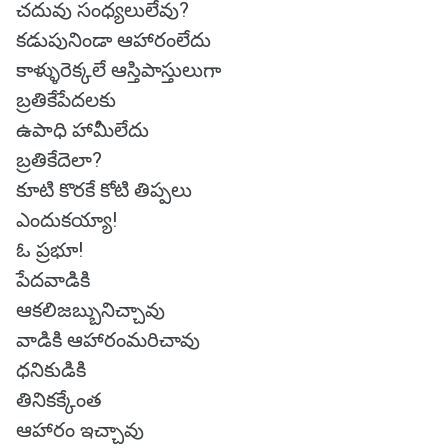
చదువు సంధ్యలులేవు?
కడుపునిండా ఆహారంలేదు
కాళ్ళురెక్కలే ఆస్తిపాస్తులుగా
బ్రతికేపేదలకు
ఉపాధి హామీలేదు
బ్రతికేదెలా?
కూటి కొరకే కోటి తిప్పలు
ఎందుకయ్యా!
ఓ ప్రభూ!
పేదవాడికి
ఆకలిజబ్బునిచ్చావు
వాడికి ఆహారంమరిచావు
ధనికుడికి
తినికక్కేంత
ఆహారం ఇచ్చావు