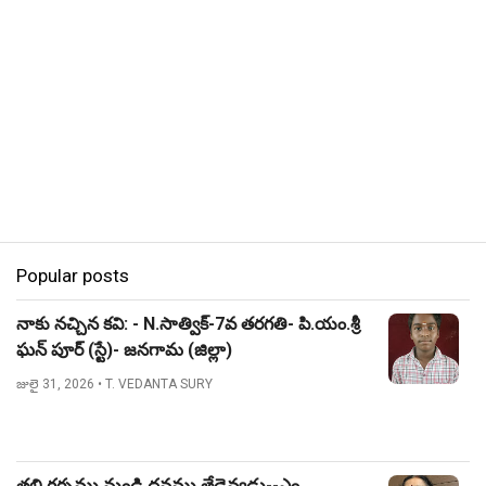
Popular posts
నాకు నచ్చిన కవి: - N.సాత్విక్-7వ తరగతి- పి.యం.శ్రీ
ఘన్ పూర్ (స్టే)- జనగామ (జిల్లా)
జులై 31, 2026
• T. VEDANTA SURY
తల్లి గర్భము నుండి ధనము తేడెవ్వడు--ఎం