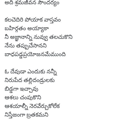
అదీ శ్రమజీవన సౌందర్యం
కలచెదిరి పోయాక వాస్తవం
బహిర్గతం అయ్యాకా
నీ అజ్ఞానాన్ని నువ్వు తలచుకొని
నేను తప్పుచేసానని
బాధపడ్డప్రయోజనమేముంది
ఓ దేవుడా ఎందుకు నన్నీ
నిరుపేద తల్లిదండ్రులకు
బిడ్డగా ఇచ్చావు
ఆశలు చంపుకొని
ఆశయాల్నీ నెరవేర్చుకోలేక
నిస్తేజంగా బ్రతకమని