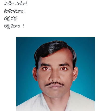
పాహి పాహి!
పాహిమాం!
రక్ష రక్ష!
రక్ష మాం !!