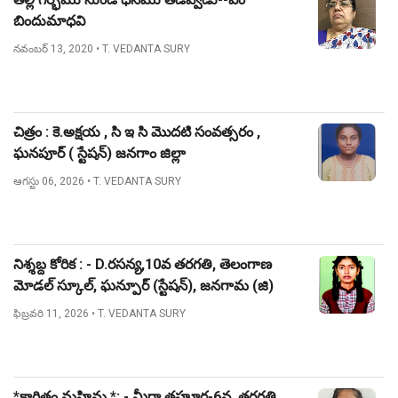
బిందుమాధవి
నవంబర్ 13, 2020
• T. VEDANTA SURY
చిత్రం : కె.అక్షయ , సి ఇ సి మొదటి సంవత్సరం ,
ఘనపూర్ ( స్టేషన్) జనగాం జిల్లా
ఆగస్టు 06, 2026
• T. VEDANTA SURY
నిశ్శబ్ద కోరిక : - D.రసన్య,10వ తరగతి, తెలంగాణ
మోడల్ స్కూల్, ఘన్పూర్ (స్టేషన్), జనగామ (జి)
ఫిబ్రవరి 11, 2026
• T. VEDANTA SURY
*కాగితం మహిమ *: - మీర్జా తహూర-6వ, తరగతి