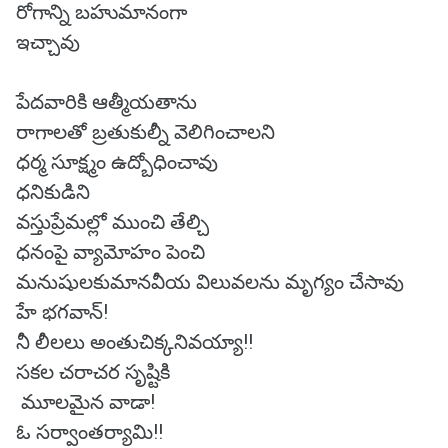
రోగాన్ని బహుమానంగా
ఇచ్చావు
పేదవారికి ఆత్మీయతాను
రాగాలతో బ్రతుకుల్నీ వెలిగించాలని
ధర్మ సూక్ష్మం ఉద్బోధించావు
ధనికుడిని
వస్తుప్రేమల్లో ముంచి తేల్చి
ధనంపై వ్యామోహం పెంచి
మనుషులకుమానవీయ విలువలను మృగ్యం చేసావు
హే భగవాన్!
నీ లీలలు అంతుచిక్కనివయ్యా!!
సకల చరాచర సృష్టికి
మూలమైన వాడా!
ఓ సర్వాంతర్యామి!!