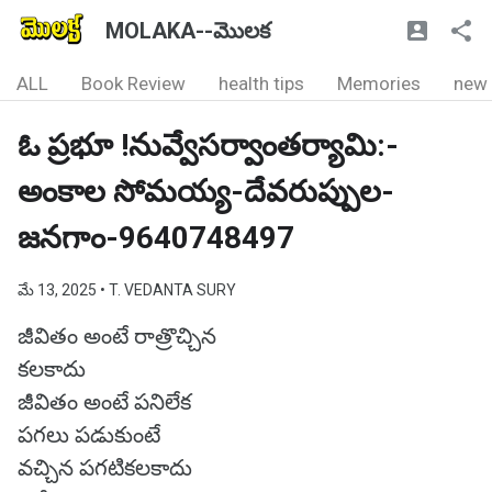
MOLAKA--మొలక
ALL
Book Review
health tips
Memories
new
ఓ ప్రభూ !నువ్వేసర్వాంతర్యామి:-
అంకాల సోమయ్య-దేవరుప్పుల-
జనగాం-9640748497
మే 13, 2025
• T. VEDANTA SURY
జీవితం అంటే రాత్రొచ్చిన
కలకాదు
జీవితం అంటే పనిలేక
పగలు పడుకుంటే
వచ్చిన పగటికలకాదు