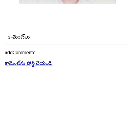
కామెంట్‌లు
addComments
కామెంట్‌ను పోస్ట్ చేయండి