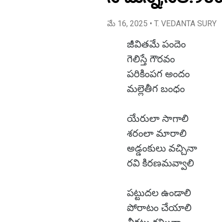
మే 16, 2025
• T. VEDANTA SURY
జీవితమే పందెం
గెలిస్తే గౌరవం
పరికింపగ అందం
మల్లెతీగ బంధం
యేరులా సాగాలి
శరంలా మారాలి
అడ్డంకులు వచ్చినా
రవి కిరణమవ్వాలి
పట్టుదల ఉండాలి
పోరాటం చేయాలి