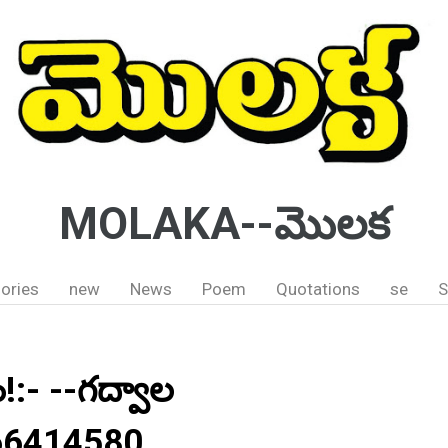
MOLAKA--మొలక
ories
new
News
Poem
Quotations
se
S
!:- --గద్వాల
866414580