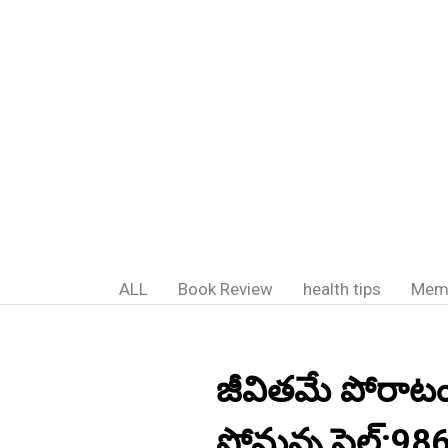
ALL
Book Review
health tips
Mem
జీవితమే పోరాటం
సోమన్న,సెల్:9