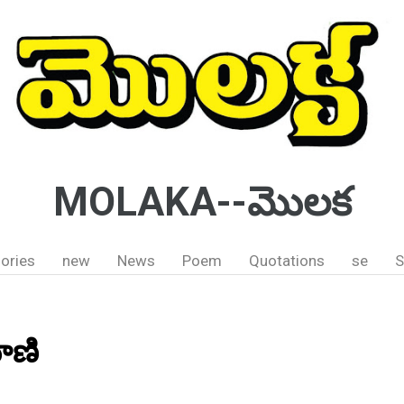
MOLAKA--మొలక
ories
new
News
Poem
Quotations
se
S
వాణి