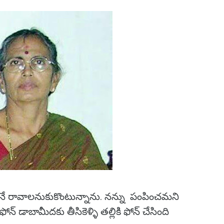
టనే రావాలనుకుకొంటున్నాను. నన్ను పంపించమని
 ఫోన్ డాబామీదకు తీసికెళ్ళి తల్లికి ఫోన్ చేసింది