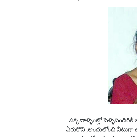
పక్కవాళ్ళింట్లో పెళ్ళిపందిరిక
ఏరుకొని ,అందులోంచి నీటుగా