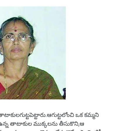
ి తాటాకులగుట్టపెట్టారు.ఆగుట్టలోంచి ఒక కమ్మని
 ఉన్న తాటాకుల ముక్కలను తీసుకొని,ఆ