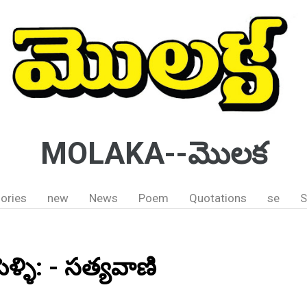
MOLAKA--మొలక
ories
new
News
Poem
Quotations
se
S
ళ్ళి: - సత్యవాణి