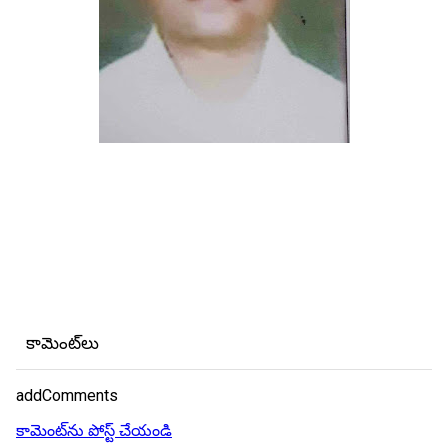
కామెంట్‌లు
addComments
కామెంట్‌ను పోస్ట్ చేయండి