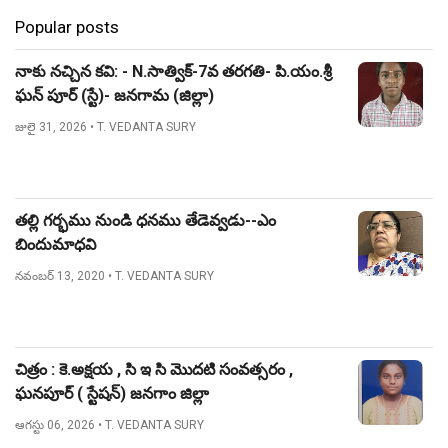
Popular posts
నాకు నచ్చిన కవి: - N.సాత్విక్-7వ తరగతి- పి.యం.శ్రీ
ఘన్ పూర్ (స్టే)- జనగామ (జిల్లా)
జులై 31, 2026
• T. VEDANTA SURY
తల్లి గర్భము నుండి ధనము తేడెవ్వడు--ఎం
బిందుమాధవి
నవంబర్ 13, 2020
• T. VEDANTA SURY
చిత్రం : కె.అక్షయ , సి ఇ సి మొదటి సంవత్సరం ,
ఘనపూర్ ( స్టేషన్) జనగాం జిల్లా
ఆగస్టు 06, 2026
• T. VEDANTA SURY