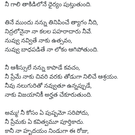
నీ గాలి తాకిడిలోనే ధైర్యం పుట్తుతుంది.
తినే ముందు నన్ను తినిపించే త్యాగం నీది,
నిద్రలోనైనా నా కలల పహరాదారు నీవే.
నువ్వు నవ్వితే నాకు ఉత్సవం,
నువ్వు బాధపడితే నా లోకం ఆగిపోతుంది.
నీ ఆశీస్సులే నన్ను కాపాడే కవచం,
నీ ప్రేమే నాకు చివరి వరకు తోడుగా నిలిచే ఆశ్రయం.
నీవు నలుగురితో నవ్వుతూ ఉన్నప్పుడే,
నాకు విజయానికీ అర్హత చేకూరుతుంది.
అమ్మ! నీ కోసం ఏ పుష్పమో సరిపోదు,
నీ ప్రేమకు ఏ కవిత్వమూ పూర్తికాదు.
కానీ నా హృదయం నిండుగా ఈ రోజు,