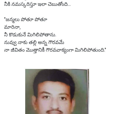
నీకి నమస్కరిస్తూ ఇలా చెబుతోంది...
"జన్మలు పోతూ పోతూ
మారినా,
నీ కొడుకునే మిగిలిపోతాను.
నువ్వు నాకు తల్లి అన్న గౌరవమే
నా జీవితం మొత్తానికీ గౌరవవాక్యంగా మిగిలిపోతుంది."