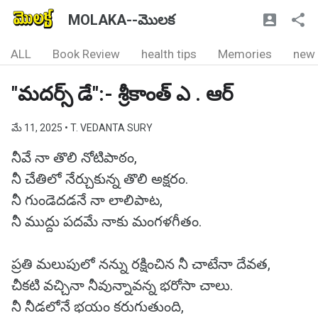
MOLAKA--మొలక
ALL
Book Review
health tips
Memories
new
"మదర్స్ డే":- శ్రీకాంత్ ఎ . ఆర్
మే 11, 2025
• T. VEDANTA SURY
నీవే నా తొలి నోటిపాఠం,
నీ చేతిలో నేర్చుకున్న తొలి అక్షరం.
నీ గుండెదడనే నా లాలిపాట,
నీ ముద్దు పదమే నాకు మంగళగీతం.
ప్రతి మలుపులో నన్ను రక్షించిన నీ చాటేనా దేవత,
చీకటి వచ్చినా నీవున్నావన్న భరోసా చాలు.
నీ నీడలోనే భయం కరుగుతుంది,