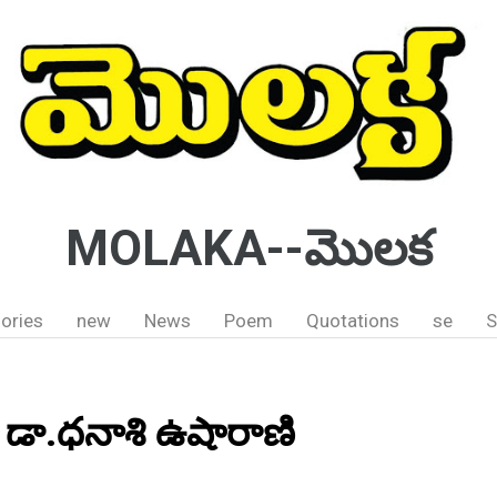
MOLAKA--మొలక
ories
new
News
Poem
Quotations
se
S
 డా.ధనాశి ఉషారాణి