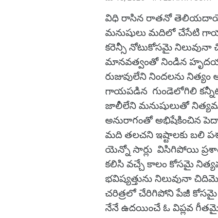
విధి రాసిన రాతనో తెలియదా
మనుషులు మదిలో చేసేటి గా
కరెన్సీ నోటుకోసమై నిలువునా చ
మానవత్వంతో నిండిన హృదయాన్
రుజువులేని నిందలను నిత్యం అ
గాయపడిన గుండెలోగిలి కన్నీట
జాలీలేని మనుషులుతో నిత్య
అనురాగంతో అభిషేకించిన పెద
మది తలచని ఇష్టాలకు బలి పశు
యెన్నో సార్లు విసిగిపోయి ప్
కలిసి వచ్చే కాలం కోసమై నిత్య
భవిష్యత్తును నిలువునా చిద
చరిత్రలో చేరిగిపోని పేజీ కోసమై
నేనే ఉదయించే ఓ విప్లవ గీతమై జ