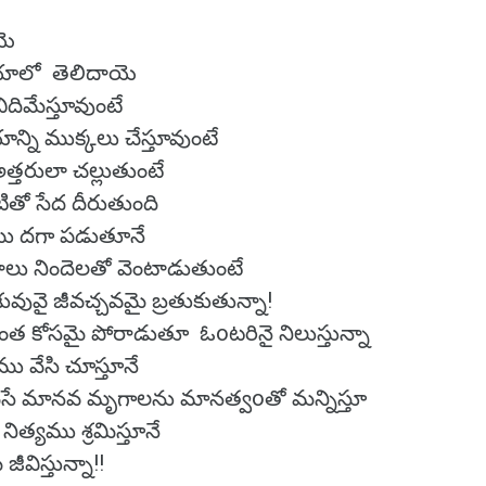
యె
యాలో తెలిదాయె
ిదిమేస్తూవుంటే
ని ముక్కలు చేస్తూవుంటే
త్తరులా చల్లుతుంటే
ితో సేద దీరుతుంది
ము దగా పడుతూనే
ాలు నిందెలతో వెంటాడుతుంటే
వువై జీవచ్చవమై బ్రతుకుతున్నా!
రశాంత కోసమై పోరాడుతూ ఓoటరినై నిలుస్తున్నా
ము వేసి చూస్తూనే
ిమెసే మానవ మృగాలను మానత్వoతో మన్నిస్తూ
 నిత్యము శ్రమిస్తూనే
ీవిస్తున్నా!!