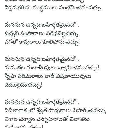
విప్లవభరిత యుద్ధములు సంభవించనూవచ్చు
మనసున ఉన్నది బహిర్గతమైనచో…
పచ్చని సంసారాలు పరిఢవిల్లవచ్చు
పగతో కాపురాలు కూలిపోనూవచ్చు!
మనసున ఉన్నది బహిర్గతమైనచో…
మమతల గుబాళింపులు వ్యాపించనూవచ్చు!
స్నేహ పరిమళాలు వాడి విషవాయువులు
వెదజల్లనూవచ్చు!
మనసున ఉన్నది బహిర్గతమైనచో…
వినీలాకాశంలో శ్వేత పావురాలు విహరించవచ్చు
విశాల విశ్వాన విస్ఫోటనాలతో వినాశనం
సృష్టించనూవచ్చు!