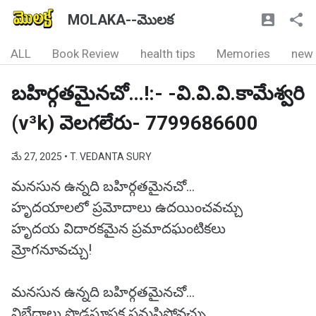
MOLAKA--మొలక
ALL
Book Review
health tips
Memories
new
బహిర్గతమైనచో…!:- -వి.వి.వి.కామేశ్వరి
(v³k) వెలగలేరు- 7799686600
మే 27, 2025
• T. VEDANTA SURY
మనసున ఉన్నది బహిర్గతమైనచో…
హృదయాలలో ప్రమోదాలు ఉదయించవచ్చు
హృదయ విదారకమైన ప్రమాదఘంటికలు
మ్రోగనూవచ్చు!
మనసున ఉన్నది బహిర్గతమైనచో…
విబేధాలు పొడసూపక సమసిపోవచ్చు