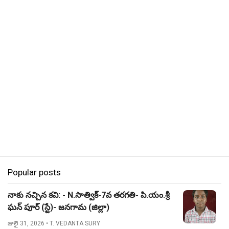
Popular posts
నాకు నచ్చిన కవి: - N.సాత్విక్-7వ తరగతి- పి.యం.శ్రీ
ఘన్ పూర్ (స్టే)- జనగామ (జిల్లా)
జులై 31, 2026
• T. VEDANTA SURY