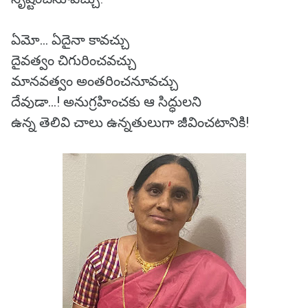
ఏమో… ఏదైనా కావచ్చు
దైవత్వం చిగురించవచ్చు
మానవత్వం అంతరించనూవచ్చు
దేవుడా…! అనుగ్రహించకు ఆ సిద్ధులని
ఉన్న తెలివి చాలు ఉన్నతులుగా జీవించటానికి!