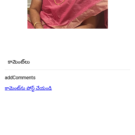
కామెంట్‌లు
addComments
కామెంట్‌ను పోస్ట్ చేయండి