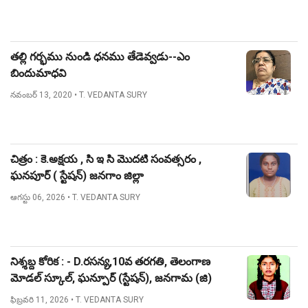
తల్లి గర్భము నుండి ధనము తేడెవ్వడు--ఎం
బిందుమాధవి
నవంబర్ 13, 2020
• T. VEDANTA SURY
చిత్రం : కె.అక్షయ , సి ఇ సి మొదటి సంవత్సరం ,
ఘనపూర్ ( స్టేషన్) జనగాం జిల్లా
ఆగస్టు 06, 2026
• T. VEDANTA SURY
నిశ్శబ్ద కోరిక : - D.రసన్య,10వ తరగతి, తెలంగాణ
మోడల్ స్కూల్, ఘన్పూర్ (స్టేషన్), జనగామ (జి)
ఫిబ్రవరి 11, 2026
• T. VEDANTA SURY